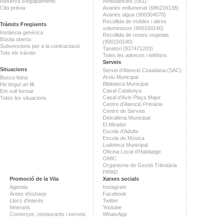
Reserva d'equipaments
Ambulàncies (061)
Cita prèvia
Avaries enllumenat (686216138)
Avaries aigua (900304070)
Recollida de mobles i altres
Tràmits Freqüents
voluminosos (900150140)
Instància genèrica
Recollida de restes vegetals
Bústia oberta
(900150140)
Subvencions per a la contractació
Tanatori (937471203)
Tots els tràmits
Totes les adreces i telèfons
Serveis
Situacions
Servei d'Atenció Ciutadana (SAC)
Arxiu Municipal
Busco feina
Biblioteca Municipal
He tingut un fill
Casal Catalunya
Em vull formar
Casal d'Avis Plaça Major
Totes les situacions
Centre d'Atenció Primària
Centre de Serveis
Deixalleria Municipal
El Mirador
Escola d'Adults
Escola de Música
Ludoteca Municipal
Oficina Local d'Habitatge
OMIC
Organisme de Gestió Tributària
PIPAD
Promoció de la Vila
Xarxes socials
Agenda
Instagram
Àrees d'esbarjo
Facebook
Llocs d'interès
Twitter
Itineraris
Youtube
Comerços, restaurants i serveis
WhatsApp