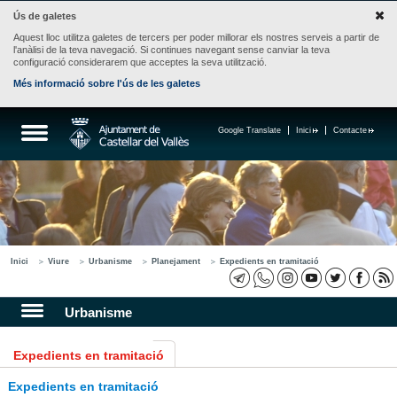
Ús de galetes
Aquest lloc utilitza galetes de tercers per poder millorar els nostres serveis a partir de
l'anàlisi de la teva navegació. Si continues navegant sense canviar la teva
configuració considerarem que acceptes la seva utilització.
Més informació sobre l'ús de les galetes
Google Translate
Inici
Contacte
Inici
Viure
Urbanisme
Planejament
Expedients en tramitació
Urbanisme
Expedients en tramitació
Expedients en tramitació