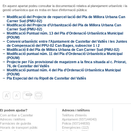
En aquest apartat podeu consultar la documentació relativa al planejament urbanístic i la
gestió urbanística que es troba en fase d'informació pública:
Modificació del Projecte de reparcel·lació del Pla de Millora Urbana Can
Carner Sud (PMU-02)
Modificació del Projecte d'Urbanització del Pla de Millora Urbana Can
Carner Sud (PMU-02)
Modificació Puntual núm. 13 del Pla d'Ordenació Urbanística Municipal
(POUM)
Conveni urbanístic entre l’Ajuntament de Castellar del Vallès i les Juntes
de Compensació del PPU-02 Can Bages, subsector 1 i 2
Modificació II del Pla de Millora Urbana de Can Carner Sud (PMU-02)
Modificació puntual núm. 11 del Pla d'Ordenació Urbanística Municipal
(POUM)
Projecte per l'ús provisional de magatzem a la finca situada al c. Priorat,
76, de Castellar del Vallès
Modificació puntual núm. 4 del Pla d'Ordenació Urbanística Municipal
(POUM)
Pla Especial del riu Ripoll de Castellar del Vallès
Et podem ajudar?
Adreces i telèfons
Com arribar a Castellar
Telèfons d'interès
Adreces i telèfons
Ajuntament (937144040)
Farmàcies de guàrdia
Policia (937144830)
Horaris de transport públic
Emergències (112)