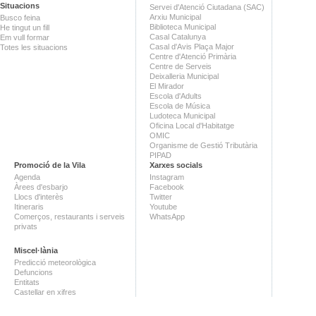
Situacions
Servei d'Atenció Ciutadana (SAC)
Arxiu Municipal
Busco feina
Biblioteca Municipal
He tingut un fill
Casal Catalunya
Em vull formar
Casal d'Avis Plaça Major
Totes les situacions
Centre d'Atenció Primària
Centre de Serveis
Deixalleria Municipal
El Mirador
Escola d'Adults
Escola de Música
Ludoteca Municipal
Oficina Local d'Habitatge
OMIC
Organisme de Gestió Tributària
PIPAD
Promoció de la Vila
Xarxes socials
Agenda
Instagram
Àrees d'esbarjo
Facebook
Llocs d'interès
Twitter
Itineraris
Youtube
Comerços, restaurants i serveis
WhatsApp
privats
Miscel·lània
Predicció meteorològica
Defuncions
Entitats
Castellar en xifres