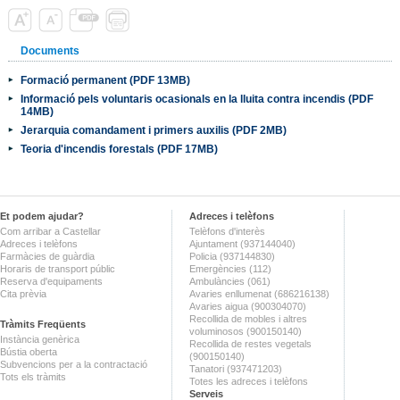
Documents
Formació permanent (PDF 13MB)
Informació pels voluntaris ocasionals en la lluita contra incendis (PDF
14MB)
Jerarquia comandament i primers auxilis (PDF 2MB)
Teoria d'incendis forestals (PDF 17MB)
Et podem ajudar?
Adreces i telèfons
Com arribar a Castellar
Telèfons d'interès
Adreces i telèfons
Ajuntament (937144040)
Farmàcies de guàrdia
Policia (937144830)
Horaris de transport públic
Emergències (112)
Reserva d'equipaments
Ambulàncies (061)
Cita prèvia
Avaries enllumenat (686216138)
Avaries aigua (900304070)
Recollida de mobles i altres
Tràmits Freqüents
voluminosos (900150140)
Instància genèrica
Recollida de restes vegetals
Bústia oberta
(900150140)
Subvencions per a la contractació
Tanatori (937471203)
Tots els tràmits
Totes les adreces i telèfons
Serveis