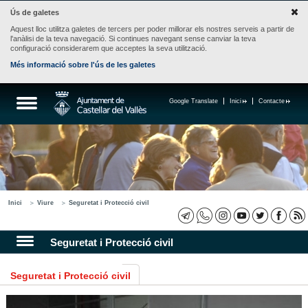
Ús de galetes
Aquest lloc utilitza galetes de tercers per poder millorar els nostres serveis a partir de
l'anàlisi de la teva navegació. Si continues navegant sense canviar la teva
configuració considerarem que acceptes la seva utilització.
Més informació sobre l'ús de les galetes
Google Translate
Inici
Contacte
Inici
Viure
Seguretat i Protecció civil
Seguretat i Protecció civil
Seguretat i Protecció civil