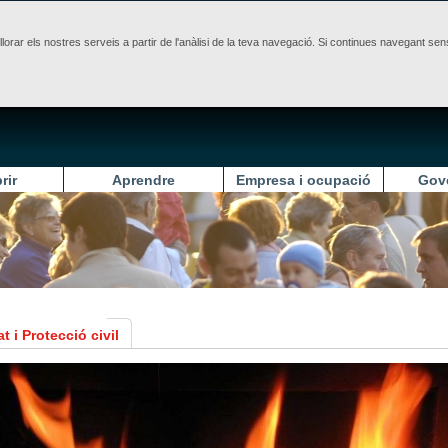
illorar els nostres serveis a partir de l'anàlisi de la teva navegació. Si continues navegant 
rir
Aprendre
Empresa i ocupació
Gov
t i Protecció civil