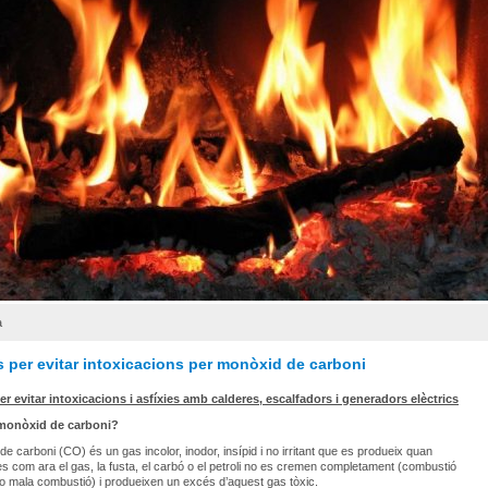
a
 per evitar intoxicacions per monòxid de carboni
er evitar intoxicacions i asfíxies amb calderes, escalfadors i generadors elèctrics
 monòxid de carboni?
de carboni (CO) és un gas incolor, inodor, insípid i no irritant que es produeix quan
s com ara el gas, la fusta, el carbó o el petroli no es cremen completament (combustió
o mala combustió) i produeixen un excés d’aquest gas tòxic.