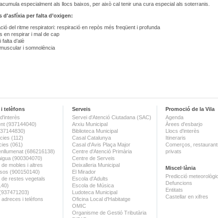
’acumula especialment als llocs baixos, per això cal tenir una cura especial als soterranis.
d'asfíxia per falta d’oxigen:
ció del ritme respiratori: respiració en repòs més freqüent i profunda
ts en respirar i mal de cap
 falta d’alè
t muscular i somnolència
i telèfons
Serveis
Promoció de la Vila
d'interès
Servei d'Atenció Ciutadana (SAC)
Agenda
nt (937144040)
Arxiu Municipal
Àrees d'esbarjo
(937144830)
Biblioteca Municipal
Llocs d'interès
ies (112)
Casal Catalunya
Itineraris
ies (061)
Casal d'Avis Plaça Major
Comerços, restaurants
enllumenat (686216138)
Centre d'Atenció Primària
privats
aigua (900304070)
Centre de Serveis
 de mobles i altres
Deixalleria Municipal
Miscel·lània
sos (900150140)
El Mirador
Predicció meteorològi
a de restes vegetals
Escola d'Adults
Defuncions
140)
Escola de Música
Entitats
 (937471203)
Ludoteca Municipal
Castellar en xifres
 adreces i telèfons
Oficina Local d'Habitatge
OMIC
Organisme de Gestió Tributària