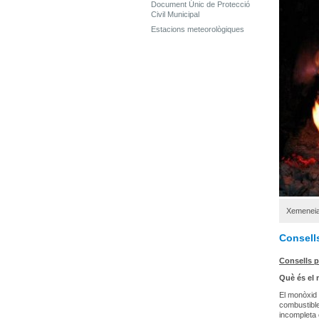
Document Únic de Protecció
Civil Municipal
Estacions meteorològiques
Xemenei
Consells
Consells p
Què és el
El monòxid 
combustible
incompleta 