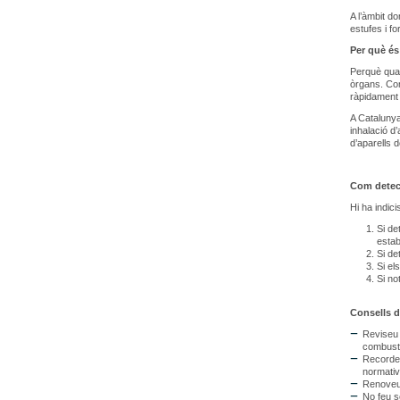
A l’àmbit d
estufes i f
Per què és
Perquè quan
òrgans. Com
ràpidament 
A Catalunya
inhalació d
d’aparells d
Com detec
Hi ha indic
Si de
estab
Si de
Si el
Si no
Consells d
Reviseu l
combusti
Recordeu
normativ
Renoveu 
No feu s