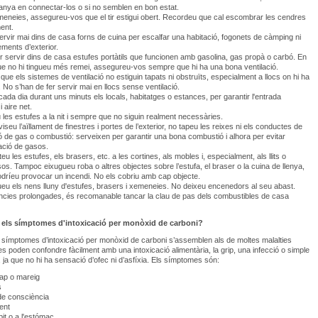
ranya en connectar-los o si no semblen en bon estat.
meneies, assegureu-vos que el tir estigui obert. Recordeu que cal escombrar les cendres
ent.
ervir mai dins de casa forns de cuina per escalfar una habitació, fogonets de càmping ni
ements d’exterior.
er servir dins de casa estufes portàtils que funcionen amb gasolina, gas propà o carbó. En
ue no hi tingueu més remei, assegureu-vos sempre que hi ha una bona ventilació.
que els sistemes de ventilació no estiguin tapats ni obstruïts, especialment a llocs on hi ha
. No s’han de fer servir mai en llocs sense ventilació.
 cada dia durant uns minuts els locals, habitatges o estances, per garantir l'entrada
i aire net.
les estufes a la nit i sempre que no siguin realment necessàries.
seu l’aïllament de finestres i portes de l’exterior, no tapeu les reixes ni els conductes de
ió de gas o combustió: serveixen per garantir una bona combustió i alhora per evitar
ació de gasos.
u les estufes, els brasers, etc. a les cortines, als mobles i, especialment, als llits o
os. Tampoc eixugueu roba o altres objectes sobre l’estufa, el braser o la cuina de llenya,
odríeu provocar un incendi. No els cobriu amb cap objecte.
eu els nens lluny d'estufes, brasers i xemeneies. No deixeu encenedors al seu abast.
cies prolongades, és recomanable tancar la clau de pas dels combustibles de casa
 els símptomes d'intoxicació per monòxid de carboni?
 símptomes d’intoxicació per monòxid de carboni s’assemblen als de moltes malalties
s poden confondre fàcilment amb una intoxicació alimentària, la grip, una infecció o simple
ja que no hi ha sensació d’ofec ni d’asfíxia. Els símptomes són:
ap o mareig
s
de consciència
ent
pit o a l'estómac