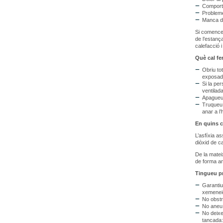
Comport
Probleme
Manca d
Si comenceu
de l’estanç
calefacció i
Què cal fe
Obriu tot
exposada
Si la pe
ventilada
Apagueu 
Truqueu 
anar a l
En quins c
L’asfíxia a
diòxid de ca
De la matei
de forma an
Tingueu pr
Garantiu
xemeneie
No obstr
No aneu 
No deixe
tancada: