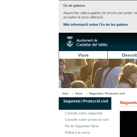
Ús de galetes
Aquest lloc utilitza galetes de tercers per poder m
acceptes la seva utilització.
Més informació sobre l'ús de les galetes
Viure
Descob
Inici
Viure
Seguretat i Protecció civil
Seguretat i Protecció civil
Segureta
Consells sobre seguretat
Consells sobre protecció civil
Pla de Seguretat Viària
Policia a la xarxa