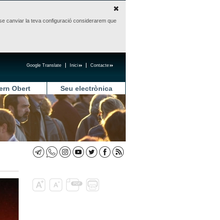
sense canviar la teva configuració considerarem que
Google Translate
Inici
Contacte
ern Obert
Seu electrònica