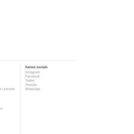
Xarxes socials
Instagram
Facebook
Twitter
Youtube
 i serveis
WhatsApp
ca