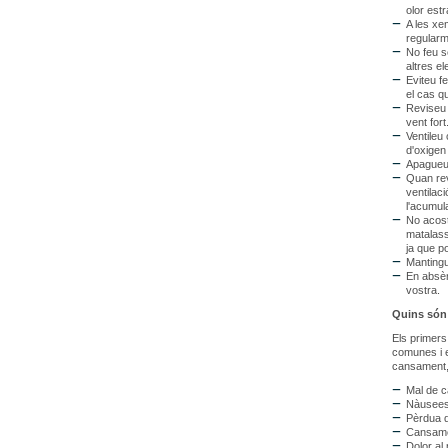
olor est
A les xe
regularm
No feu s
altres el
Eviteu f
el cas q
Reviseu 
vent fort
Ventileu
d'oxigen 
Apagueu 
Quan revi
ventilac
l'acumul
No acoste
matalass
ja que p
Mantingu
En absèn
vostra.
Quins són
Els primers
comunes i e
cansament, 
Mal de c
Nàusee
Pèrdua 
Cansam
Dolor al 