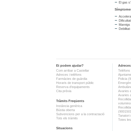
El gas s
Símptomes 
Accelera
Dificulta
Mareigs i
Debilita
Et podem ajudar?
Adreces 
Com arribar a Castellar
Telèfons 
Adreces i telèfons
Ajuntame
Farmàcies de guàrdia
Policia 
Horaris de transport públic
Emergènc
Reserva d'equipaments
Ambulànc
Cita prèvia
Avaries 
Avaries 
Recollida
Tràmits Freqüents
volumino
Instància genèrica
Recollid
Bústia oberta
(900150
Subvencions per a la contractació
Tanatori
Tots els tràmits
Totes les
Situacions