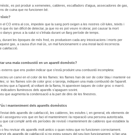
omèstic, es pot produir a xemeneies, calderes, escalfadors d’aigua, assecadores de gas,
orns de cuina que no funcionen bé.
 tòxic?
 el CO entra al cos, impedeix que la sang porti oxigen a les nostres cèl·lules, teixits i
 que és tan difícil de detectar, ja que no es pot veure ni olorar, pot causar la mort
o danys greus a la salut si s’inhala durant un llarg període de temps.
, durant les èpoques de més fred, es produeixen cada any intoxicacions i morts per
’aquest gas, a causa d'un mal ús, un mal funcionament o una instal·lació incorrecta
e calefacció.
tar una mala combustió en un aparell domèstic?
is externs que ens poden indicar que s'està produint una combustió incompleta:
tecteu un canvi en el color de les flames: les flames han de ser de color blau i mantenir-se
les; si les flames són de color groc o taronja, indiquen una mala combustió de l’aparell.
tecteu que a l’aparell, al voltant de la flama, hi apareixen taques de color groc o marró.
s indicadors lluminosos dels aparells s’apaguen sovint.
teu que augmenta la condensació a la part de dins de les finestres.
’ús i manteniment dels aparells domèstics
’estat dels aparells de calefacció, les calderes, les estufes i, en general, els elements de
ó i assegureu-vos que en faci el manteniment i la reparació una persona autoritzada.
 que cal complir amb els períodes de revisió i manteniment de calderes que estableix la
a.
o feu revisar els aparells molt antics o quan noteu que no funcionen correctament.
ervir els aparells de calefacció si no esteu segurs del seu bon funcionament, si fan una