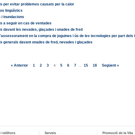
s per evitar problemes causats per la calor
s lingüístics
 i inundacions
s a seguir en cas de ventades
s davant les nevades, glaçades i onades de fred
assessorament en la compra de joguines i ús de les tecnologies per part dels 
s generals davant onades de fred, nevades i glaçades
« Anterior
1
2
3
5
6
7
15
16
Següent »
4
...
i telèfons
Serveis
Promoció de la Vila