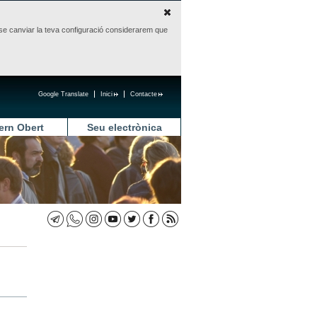
sense canviar la teva configuració considerarem que
Google Translate
Inici
Contacte
ern Obert
Seu electrònica