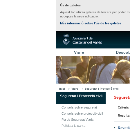
Ús de galetes
Aquest lloc utilitza galetes de tercers per poder m
acceptes la seva utilització.
Més informació sobre l'ús de les galetes
Viure
Descob
Inici
Viure
Seguretat i Protecció civil
Seguretat i Protecció civil
Segureta
Consells sobre seguretat
Criteris
Consells sobre protecció civil
Resulta
Pla de Seguretat Viària
Policia a la xarxa
Revetl