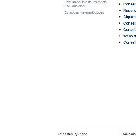
Document Únic de Protecció
Consell
Civil Municipal
Recurso
Estacions meteorològiques
Aiguats
Consell
Consell
Webs d'
Consell
Et podem ajudar?
Adreces 