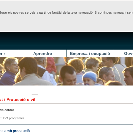
illorar els nostres serveis a partir de l'anàlisi de la teva navegació. Si continues navegant 
rir
Aprendre
Empresa i ocupació
Gov
t i Protecció civil
 de cerca:
t:
123 programes
les amb precaució