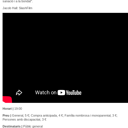
sanació i a la bondat".
Jacob Hall: SlashFilm
Horari |
19:00
Preu |
General, 5 €; Compra anticipada, 4 €; Família nombrosa i monoparental, 3 €;
Persones amb discapacitat, 3 €
Destinataris |
Públic general