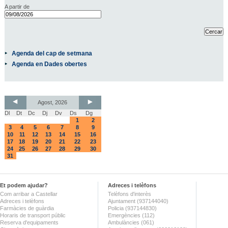
A partir de
Agenda del cap de setmana
Agenda en Dades obertes
Agost, 2026
Dl
Dt
Dc
Dj
Dv
Ds
Dg
1
2
3
4
5
6
7
8
9
10
11
12
13
14
15
16
17
18
19
20
21
22
23
24
25
26
27
28
29
30
31
Et podem ajudar?
Adreces i telèfons
Com arribar a Castellar
Telèfons d'interès
Adreces i telèfons
Ajuntament (937144040)
Farmàcies de guàrdia
Policia (937144830)
Horaris de transport públic
Emergències (112)
Reserva d'equipaments
Ambulàncies (061)