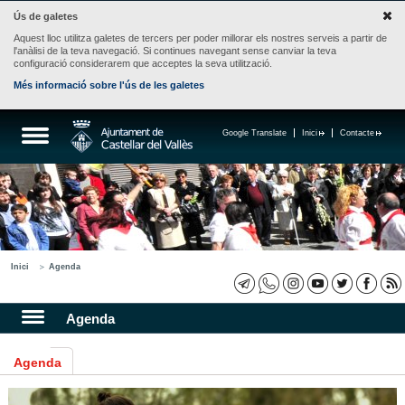
Ús de galetes
Aquest lloc utilitza galetes de tercers per poder millorar els nostres serveis a partir de
l'anàlisi de la teva navegació. Si continues navegant sense canviar la teva
configuració considerarem que acceptes la seva utilització.
Més informació sobre l'ús de les galetes
Google Translate
Inici
Contacte
Inici
Agenda
Agenda
Agenda