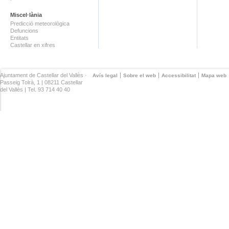
Miscel·lània
Predicció meteorològica
Defuncions
Entitats
Castellar en xifres
Ajuntament de Castellar del Vallès ·
Avís legal
Sobre el web
Accessibilitat
Mapa web
Passeig Tolrà, 1 | 08211 Castellar
del Vallès | Tel. 93 714 40 40