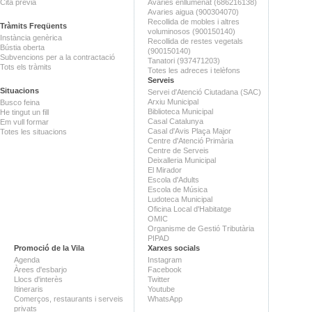
Cita prèvia
Avaries enllumenat (686216138)
Avaries aigua (900304070)
Recollida de mobles i altres
Tràmits Freqüents
voluminosos (900150140)
Instància genèrica
Recollida de restes vegetals
Bústia oberta
(900150140)
Subvencions per a la contractació
Tanatori (937471203)
Tots els tràmits
Totes les adreces i telèfons
Serveis
Situacions
Servei d'Atenció Ciutadana (SAC)
Arxiu Municipal
Busco feina
Biblioteca Municipal
He tingut un fill
Casal Catalunya
Em vull formar
Casal d'Avis Plaça Major
Totes les situacions
Centre d'Atenció Primària
Centre de Serveis
Deixalleria Municipal
El Mirador
Escola d'Adults
Escola de Música
Ludoteca Municipal
Oficina Local d'Habitatge
OMIC
Organisme de Gestió Tributària
PIPAD
Promoció de la Vila
Xarxes socials
Agenda
Instagram
Àrees d'esbarjo
Facebook
Llocs d'interès
Twitter
Itineraris
Youtube
Comerços, restaurants i serveis
WhatsApp
privats