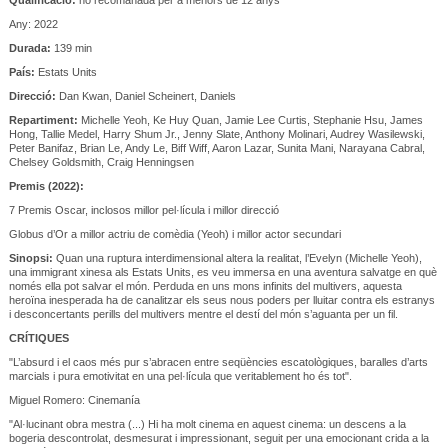
Any: 2022
Durada:
139 min
País:
Estats Units
Direcció:
Dan Kwan, Daniel Scheinert, Daniels
Repartiment:
Michelle Yeoh, Ke Huy Quan, Jamie Lee Curtis, Stephanie Hsu, James
Hong, Tallie Medel, Harry Shum Jr., Jenny Slate, Anthony Molinari, Audrey Wasilewski,
Peter Banifaz, Brian Le, Andy Le, Biff Wiff, Aaron Lazar, Sunita Mani, Narayana Cabral,
Chelsey Goldsmith, Craig Henningsen
Premis (2022):
7 Premis Oscar, inclosos millor pel·lícula i millor direcció
Globus d’Or a millor actriu de comèdia (Yeoh) i millor actor secundari
Sinopsi:
Quan una ruptura interdimensional altera la realitat, l’Evelyn (Michelle Yeoh),
una immigrant xinesa als Estats Units, es veu immersa en una aventura salvatge en què
només ella pot salvar el món. Perduda en uns mons infinits del multivers, aquesta
heroïna inesperada ha de canalitzar els seus nous poders per lluitar contra els estranys
i desconcertants perills del multivers mentre el destí del món s’aguanta per un fil.
CRÍTIQUES
"L’absurd i el caos més pur s’abracen entre seqüències escatològiques, baralles d’arts
marcials i pura emotivitat en una pel·lícula que veritablement ho és tot".
Miguel Romero: Cinemanía
"Al·lucinant obra mestra (...) Hi ha molt cinema en aquest cinema: un descens a la
bogeria descontrolat, desmesurat i impressionant, seguit per una emocionant crida a la