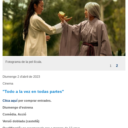
Fotograma de la pel·lícula.
2
1
Diumenge 2 d'abril de 2023
Cinema
"Todo a la vez en todas partes"
Clica aquí
per comprar entrades.
Diumenge d’estrena
Comèdia. Acció
Versió doblada (castellà)
Qualificació:
no recomanada per a menors de 12 anys