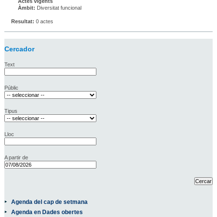
Actes vigents
Àmbit:
Diversitat funcional
Resultat:
0 actes
Cercador
Text
Públic
Tipus
Lloc
A partir de
Agenda del cap de setmana
Agenda en Dades obertes