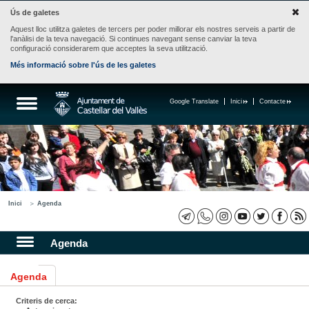
Ús de galetes
Aquest lloc utilitza galetes de tercers per poder millorar els nostres serveis a partir de
l'anàlisi de la teva navegació. Si continues navegant sense canviar la teva
configuració considerarem que acceptes la seva utilització.
Més informació sobre l'ús de les galetes
Google Translate
Inici
Contacte
Inici
Agenda
Agenda
Agenda
Criteris de cerca: