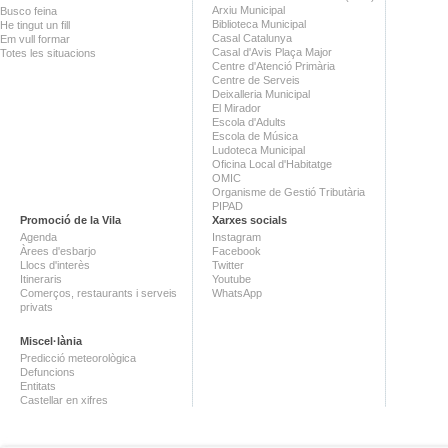
Arxiu Municipal
Busco feina
Biblioteca Municipal
He tingut un fill
Casal Catalunya
Em vull formar
Casal d'Avis Plaça Major
Totes les situacions
Centre d'Atenció Primària
Centre de Serveis
Deixalleria Municipal
El Mirador
Escola d'Adults
Escola de Música
Ludoteca Municipal
Oficina Local d'Habitatge
OMIC
Organisme de Gestió Tributària
PIPAD
Promoció de la Vila
Xarxes socials
Agenda
Instagram
Àrees d'esbarjo
Facebook
Llocs d'interès
Twitter
Itineraris
Youtube
Comerços, restaurants i serveis
WhatsApp
privats
Miscel·lània
Predicció meteorològica
Defuncions
Entitats
Castellar en xifres