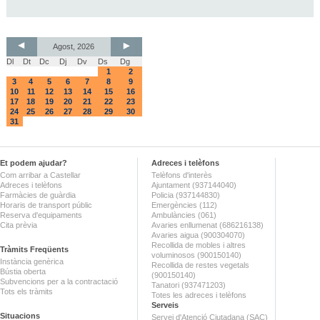
Agost, 2026
Dl
Dt
Dc
Dj
Dv
Ds
Dg
1
2
3
4
5
6
7
8
9
10
11
12
13
14
15
16
17
18
19
20
21
22
23
24
25
26
27
28
29
30
31
Et podem ajudar?
Adreces i telèfons
Com arribar a Castellar
Telèfons d'interès
Adreces i telèfons
Ajuntament (937144040)
Farmàcies de guàrdia
Policia (937144830)
Horaris de transport públic
Emergències (112)
Reserva d'equipaments
Ambulàncies (061)
Cita prèvia
Avaries enllumenat (686216138)
Avaries aigua (900304070)
Recollida de mobles i altres
Tràmits Freqüents
voluminosos (900150140)
Instància genèrica
Recollida de restes vegetals
Bústia oberta
(900150140)
Subvencions per a la contractació
Tanatori (937471203)
Tots els tràmits
Totes les adreces i telèfons
Serveis
Situacions
Servei d'Atenció Ciutadana (SAC)