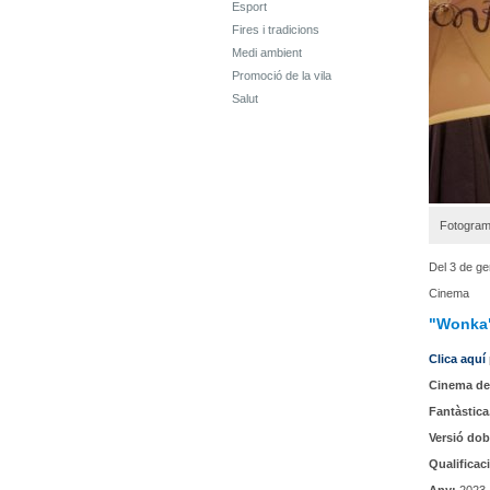
Esport
Fires i tradicions
Medi ambient
Promoció de la vila
Salut
Fotograma
Del 3 de ge
Cinema
"Wonka
Clica aquí
Cinema de
Fantàstica
Versió dob
Qualificac