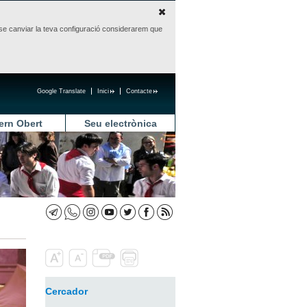
sense canviar la teva configuració considerarem que
Google Translate
Inici
Contacte
ern Obert
Seu electrònica
Cercador