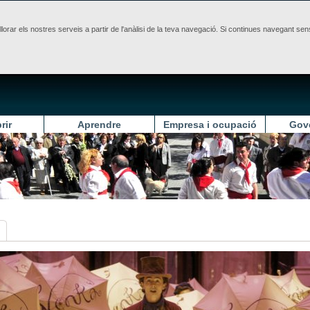
illorar els nostres serveis a partir de l'anàlisi de la teva navegació. Si continues navegant 
rir
Aprendre
Empresa i ocupació
Gov