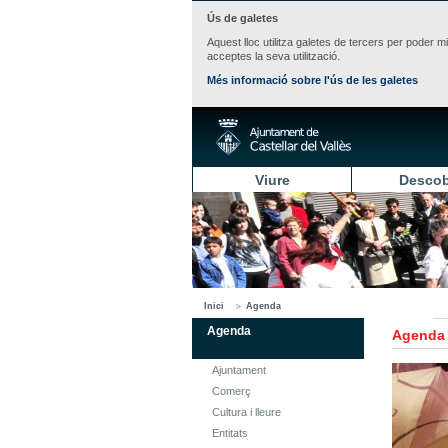
Ús de galetes
Aquest lloc utilitza galetes de tercers per poder m
acceptes la seva utilització.
Més informació sobre l'ús de les galetes
Viure
Descob
Inici
Agenda
Agenda
Agenda
Ajuntament
Comerç
Cultura i lleure
Entitats