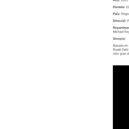
Any:
2023
Durada:
11
País:
Regne
Direcció:
P
Repartime
Michael Key
Sinopsi:
Basada en 
Roald Dahl 
més gran de