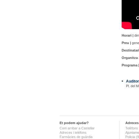
Horari |
dim
Preu |
gener
Destinatari
Organitza 
Programa 
Auditor
Pl. del M
Et podem ajudar?
Adreces 
Com arribar a Castellar
Telèfons 
Adreces i telèfons
Ajuntame
Farmàcies de guàrdia
Policia 