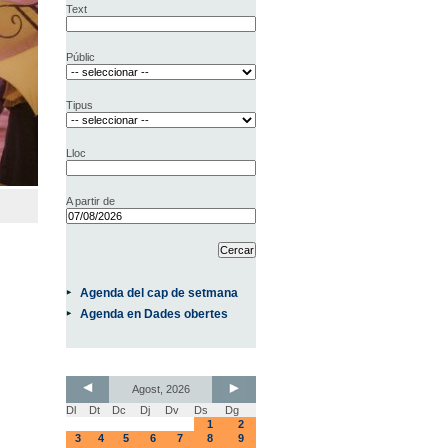
Text
Públic
Tipus
Lloc
A partir de
Agenda del cap de setmana
Agenda en Dades obertes
Agost, 2026
Dl
Dt
Dc
Dj
Dv
Ds
Dg
1
2
3
4
5
6
7
8
9