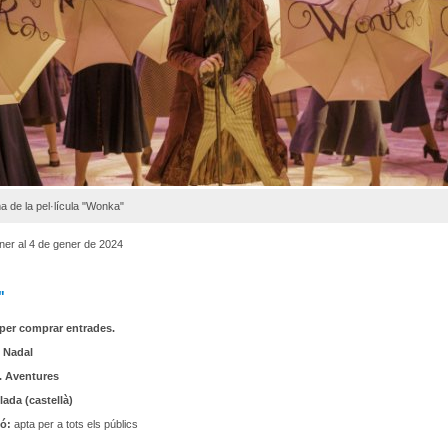
 de la pel·lícula "Wonka"
ner al 4 de gener de 2024
"
per comprar entrades.
 Nadal
. Aventures
lada (castellà)
ió:
apta per a tots els públics