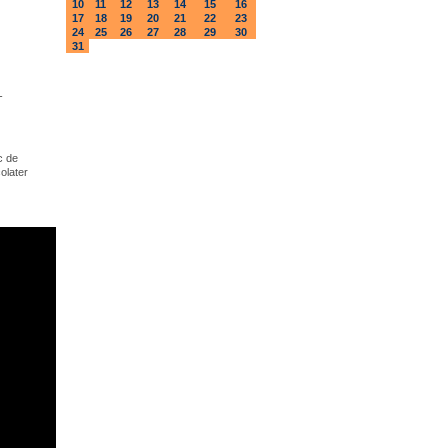
10
11
12
13
14
15
16
17
18
19
20
21
22
23
24
25
26
27
28
29
30
31
-
ic de
colater