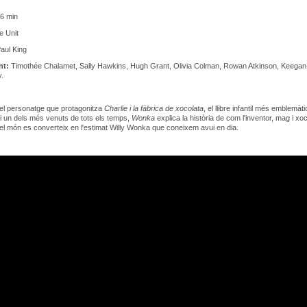
6 min
 Unit
aul King
nt:
Timothée Chalamet, Sally Hawkins, Hugh Grant, Olivia Colman, Rowan Atkinson, Keegan
.
el personatge que protagonitza
Charlie i la fàbrica de xocolata
, el llibre infantil més emblemàt
i un dels més venuts de tots els temps,
Wonka
explica la història de com l'inventor, mag i xo
l món es converteix en l'estimat Willy Wonka que coneixem avui en dia.