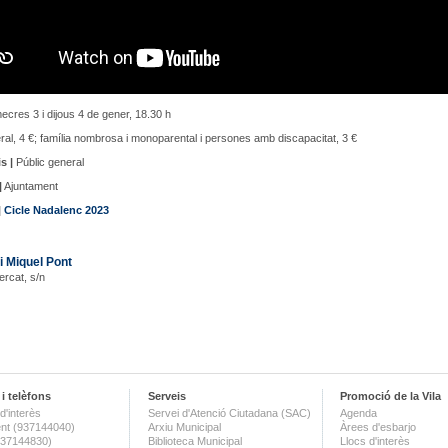
ecres 3 i dijous 4 de gener, 18.30 h
al, 4 €; família nombrosa i monoparental i persones amb discapacitat, 3 €
s |
Públic general
|
Ajuntament
|
Cicle Nadalenc 2023
i Miquel Pont
ercat, s/n
i telèfons
Serveis
Promoció de la Vila
d'interès
Servei d'Atenció Ciutadana (SAC)
Agenda
nt (937144040)
Arxiu Municipal
Àrees d'esbarjo
(937144830)
Biblioteca Municipal
Llocs d'interès