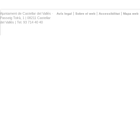
Ajuntament de Castellar del Vallès ·
Avís legal
Sobre el web
Accessibilitat
Mapa web
Passeig Tolrà, 1 | 08211 Castellar
del Vallès | Tel. 93 714 40 40