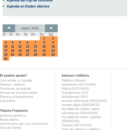
Agenda del cap de setmana
Agenda en Dades obertes
Agost, 2026
Dl
Dt
Dc
Dj
Dv
Ds
Dg
1
2
3
4
5
6
7
8
9
10
11
12
13
14
15
16
17
18
19
20
21
22
23
24
25
26
27
28
29
30
31
Et podem ajudar?
Adreces i telèfons
Com arribar a Castellar
Telèfons d'interès
Adreces i telèfons
Ajuntament (937144040)
Farmàcies de guàrdia
Policia (937144830)
Horaris de transport públic
Emergències (112)
Reserva d'equipaments
Ambulàncies (061)
Cita prèvia
Avaries enllumenat (686216138)
Avaries aigua (900304070)
Recollida de mobles i altres
Tràmits Freqüents
voluminosos (900150140)
Instància genèrica
Recollida de restes vegetals
Bústia oberta
(900150140)
Subvencions per a la contractació
Tanatori (937471203)
Tots els tràmits
Totes les adreces i telèfons