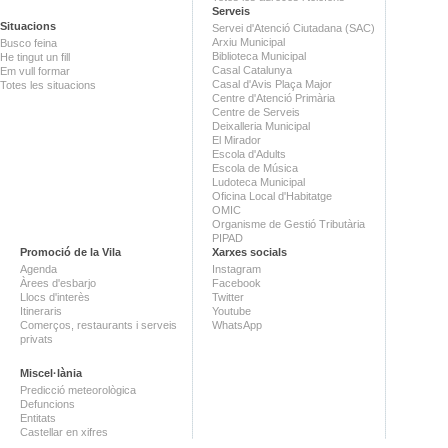
Serveis
Situacions
Servei d'Atenció Ciutadana (SAC)
Arxiu Municipal
Busco feina
Biblioteca Municipal
He tingut un fill
Casal Catalunya
Em vull formar
Casal d'Avis Plaça Major
Totes les situacions
Centre d'Atenció Primària
Centre de Serveis
Deixalleria Municipal
El Mirador
Escola d'Adults
Escola de Música
Ludoteca Municipal
Oficina Local d'Habitatge
OMIC
Organisme de Gestió Tributària
PIPAD
Promoció de la Vila
Xarxes socials
Agenda
Instagram
Àrees d'esbarjo
Facebook
Llocs d'interès
Twitter
Itineraris
Youtube
Comerços, restaurants i serveis
WhatsApp
privats
Miscel·lània
Predicció meteorològica
Defuncions
Entitats
Castellar en xifres