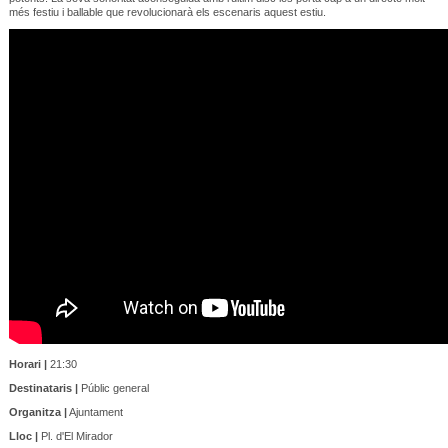
més festiu i ballable que revolucionarà els escenaris aquest estiu.
Horari |
21:30
Destinataris |
Públic general
Organitza |
Ajuntament
Lloc |
Pl. d'El Mirador