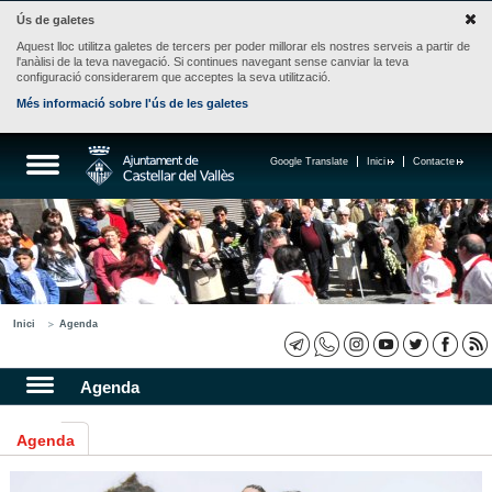
Ús de galetes
Aquest lloc utilitza galetes de tercers per poder millorar els nostres serveis a partir de
l'anàlisi de la teva navegació. Si continues navegant sense canviar la teva
configuració considerarem que acceptes la seva utilització.
Més informació sobre l'ús de les galetes
Google Translate
Inici
Contacte
Inici
Agenda
Agenda
Agenda