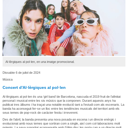
Al·lèrgiques al pol·len, en una imatge promocional.
Dissabte 6 de juliol de 2024
Música
Concert d'Al·lèrgiques al pol·len
Al·lèrgiques al pol·len és una ‘girl band
’
de Barcelona, nascuda el 2019 fruit de l’afinitat
personal i musical entre les sis músics que la componen. Durant aquests anys ha
publicat tres àlbums i ha traçat una notable evolució tant a l’estudi com als escenaris. La
banda ha aconseguit fer-se un lloc entre les tendències musicals del territori amb els
seus temes de pop-rock de caràcter festiu i irreverent.
Des de l’abril, la banda presenta una nova posada en escena i un directe enèrgic i
evolucionat amb nous temes que sortiran com a single, així com col·laboracions molt
potents. La seva sonoritat aconseguida amb l’últim disc les porta cap a un directe molt