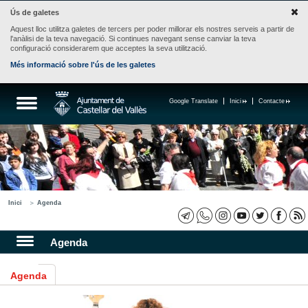
Ús de galetes
Aquest lloc utilitza galetes de tercers per poder millorar els nostres serveis a partir de
l'anàlisi de la teva navegació. Si continues navegant sense canviar la teva
configuració considerarem que acceptes la seva utilització.
Més informació sobre l'ús de les galetes
Google Translate
Inici
Contacte
Inici
Agenda
Agenda
Agenda