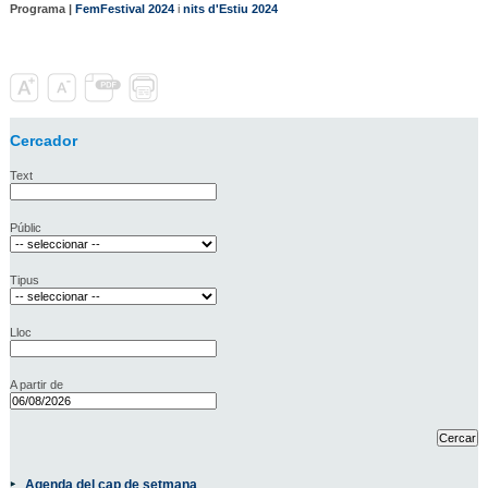
Programa |
FemFestival 2024
i
nits d'Estiu 2024
Cercador
Text
Públic
Tipus
Lloc
A partir de
Agenda del cap de setmana