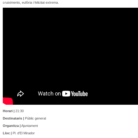
cruiximents, eufòria i felicitat extrema.
Horari |
21:30
Destinataris |
Públic general
Organitza |
Ajuntament
Lloc |
Pl. d'El Mirador