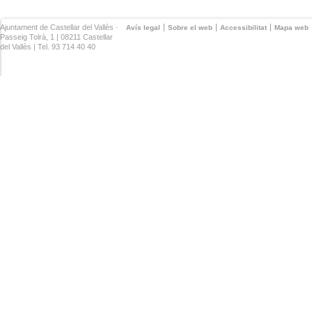
Ajuntament de Castellar del Vallès ·
Avís legal
Sobre el web
Accessibilitat
Mapa web
Passeig Tolrà, 1 | 08211 Castellar
del Vallès | Tel. 93 714 40 40