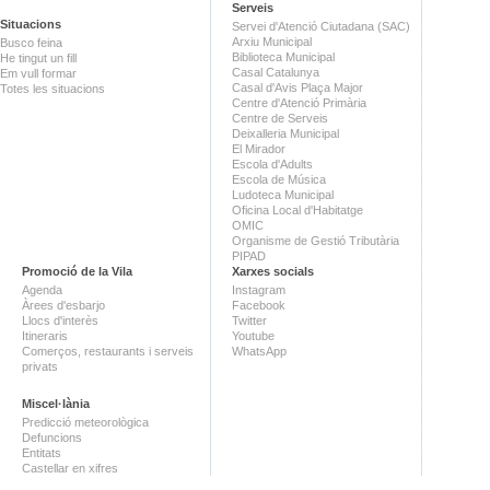
Serveis
Situacions
Servei d'Atenció Ciutadana (SAC)
Arxiu Municipal
Busco feina
Biblioteca Municipal
He tingut un fill
Casal Catalunya
Em vull formar
Casal d'Avis Plaça Major
Totes les situacions
Centre d'Atenció Primària
Centre de Serveis
Deixalleria Municipal
El Mirador
Escola d'Adults
Escola de Música
Ludoteca Municipal
Oficina Local d'Habitatge
OMIC
Organisme de Gestió Tributària
PIPAD
Promoció de la Vila
Xarxes socials
Agenda
Instagram
Àrees d'esbarjo
Facebook
Llocs d'interès
Twitter
Itineraris
Youtube
Comerços, restaurants i serveis
WhatsApp
privats
Miscel·lània
Predicció meteorològica
Defuncions
Entitats
Castellar en xifres