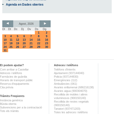
Agenda en Dades obertes
Agost, 2026
Dl
Dt
Dc
Dj
Dv
Ds
Dg
1
2
3
4
5
6
7
8
9
10
11
12
13
14
15
16
17
18
19
20
21
22
23
24
25
26
27
28
29
30
31
Et podem ajudar?
Adreces i telèfons
Com arribar a Castellar
Telèfons d'interès
Adreces i telèfons
Ajuntament (937144040)
Farmàcies de guàrdia
Policia (937144830)
Horaris de transport públic
Emergències (112)
Reserva d'equipaments
Ambulàncies (061)
Cita prèvia
Avaries enllumenat (686216138)
Avaries aigua (900304070)
Recollida de mobles i altres
Tràmits Freqüents
voluminosos (900150140)
Instància genèrica
Recollida de restes vegetals
Bústia oberta
(900150140)
Subvencions per a la contractació
Tanatori (937471203)
Tots els tràmits
Totes les adreces i telèfons