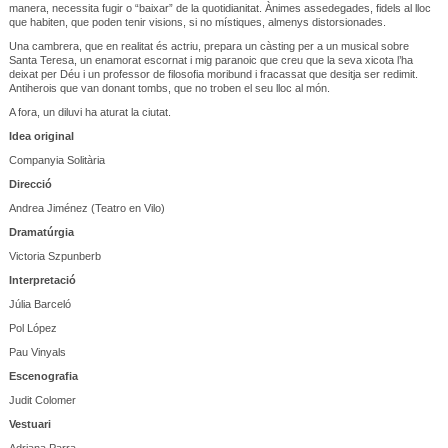
manera, necessita fugir o “baixar” de la quotidianitat. Ànimes assedegades, fidels al lloc
que habiten, que poden tenir visions, si no místiques, almenys distorsionades.
Una cambrera, que en realitat és actriu, prepara un càsting per a un musical sobre
Santa Teresa, un enamorat escornat i mig paranoic que creu que la seva xicota l’ha
deixat per Déu i un professor de filosofia moribund i fracassat que desitja ser redimit.
Antiherois que van donant tombs, que no troben el seu lloc al món.
A fora, un diluvi ha aturat la ciutat.
Idea original
Companyia Solitària
Direcció
Andrea Jiménez (Teatro en Vilo)
Dramatúrgia
Victoria Szpunberb
Interpretació
Júlia Barceló
Pol López
Pau Vinyals
Escenografia
Judit Colomer
Vestuari
Adriana Parra