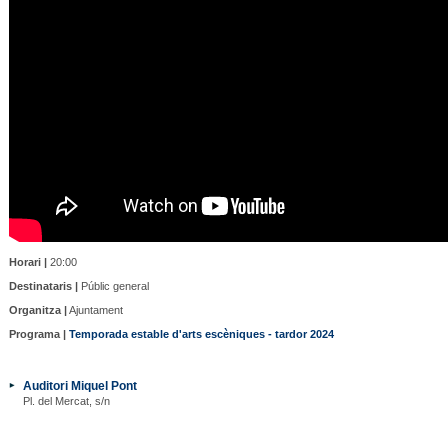
Horari |
20:00
Destinataris |
Públic general
Organitza |
Ajuntament
Programa |
Temporada estable d'arts escèniques - tardor 2024
Auditori Miquel Pont
Pl. del Mercat, s/n