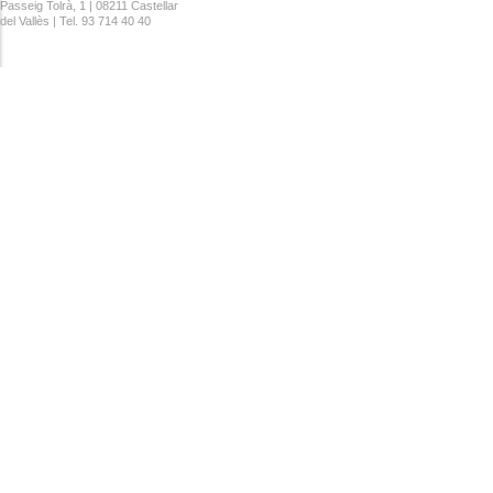
Passeig Tolrà, 1 | 08211 Castellar
del Vallès | Tel. 93 714 40 40