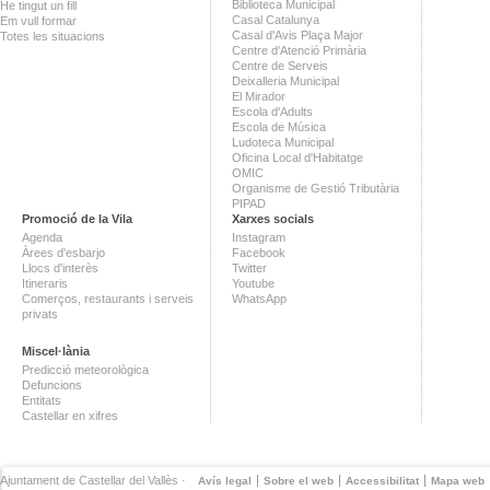
Biblioteca Municipal
He tingut un fill
Casal Catalunya
Em vull formar
Casal d'Avis Plaça Major
Totes les situacions
Centre d'Atenció Primària
Centre de Serveis
Deixalleria Municipal
El Mirador
Escola d'Adults
Escola de Música
Ludoteca Municipal
Oficina Local d'Habitatge
OMIC
Organisme de Gestió Tributària
PIPAD
Promoció de la Vila
Xarxes socials
Agenda
Instagram
Àrees d'esbarjo
Facebook
Llocs d'interès
Twitter
Itineraris
Youtube
Comerços, restaurants i serveis
WhatsApp
privats
Miscel·lània
Predicció meteorològica
Defuncions
Entitats
Castellar en xifres
Ajuntament de Castellar del Vallès ·
Avís legal
Sobre el web
Accessibilitat
Mapa web