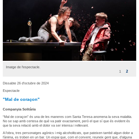
Imatge de l'espectacle.
2
1
Dissabte 26 d'octubre de 2024
Espectacle
"Mal de coraçon"
Companyia Solitària
“Mal de coraçon” és una de les maneres com Santa Teresa anomena la seva malaltia.
No se sap amb certesa de què va patir exactament, però el que sí que és evident és
que la seva relació amb el dolor va ser intensa i rellevant.
A l’obra, tres personatges agònics i mig alcoholitzats, que pateixen també algun dolor a
l’ànima, es troben en un bar. Un espai que, com el convent, reuneix gent que, d’alguna