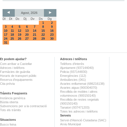
Agost, 2026
Dl
Dt
Dc
Dj
Dv
Ds
Dg
1
2
3
4
5
6
7
8
9
10
11
12
13
14
15
16
17
18
19
20
21
22
23
24
25
26
27
28
29
30
31
Et podem ajudar?
Adreces i telèfons
Com arribar a Castellar
Telèfons d'interès
Adreces i telèfons
Ajuntament (937144040)
Farmàcies de guàrdia
Policia (937144830)
Horaris de transport públic
Emergències (112)
Reserva d'equipaments
Ambulàncies (061)
Cita prèvia
Avaries enllumenat (686216138)
Avaries aigua (900304070)
Recollida de mobles i altres
Tràmits Freqüents
voluminosos (900150140)
Instància genèrica
Recollida de restes vegetals
Bústia oberta
(900150140)
Subvencions per a la contractació
Tanatori (937471203)
Tots els tràmits
Totes les adreces i telèfons
Serveis
Situacions
Servei d'Atenció Ciutadana (SAC)
Arxiu Municipal
Busco feina