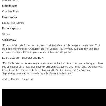
Il·luminació
Conchita Pons
Espai sonor
Lucas Ariel Vallejos
Durada aprox.
90 min
CRÍTIQUES
“El text de Victoria Szpunberg és fresc, original, divertit i ple de girs argumentals. Està
molt ben interpretat per Júlia Barceló, Pol López i Pau Vinyals, que mostren una gran
versatilitat i capacitat de captar i mantenir l’atenció del públic.”
Lluïsa Guàrdia – Espectáculos BCN
“És difícil sortir del teatre canviat, amb un estat d’ànim diferent del que tenies quan hi has
entrat, i poder dir, a més, que t’has divertit com feia temps que no ho feies. Que has vist
tres intèrprets excel·lents [...] Que has gaudit d’un text irreverent (de Victoria
Szpunberg), que sap jugar-se-la i que fa dianes tota l’estona.”
Andreu Gomila – Time Out