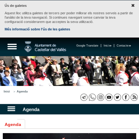
Ús de galetes
Aquest lloc utilitza galetes de tercers per poder millorar els nostres serveis a partir de
l'anàlisi de la teva navegació. Si continues navegant sense canviar la teva
configuració considerarem que acceptes la seva utilització.
Més informació sobre l'ús de les galetes
Google Translate
Inici
Contacte
Inici
Agenda
Agenda
Agenda