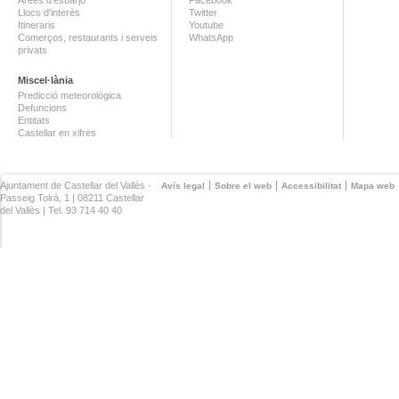
Llocs d'interès
Twitter
Itineraris
Youtube
Comerços, restaurants i serveis
WhatsApp
privats
Miscel·lània
Predicció meteorològica
Defuncions
Entitats
Castellar en xifres
Ajuntament de Castellar del Vallès ·
Avís legal
Sobre el web
Accessibilitat
Mapa web
Passeig Tolrà, 1 | 08211 Castellar
del Vallès | Tel. 93 714 40 40