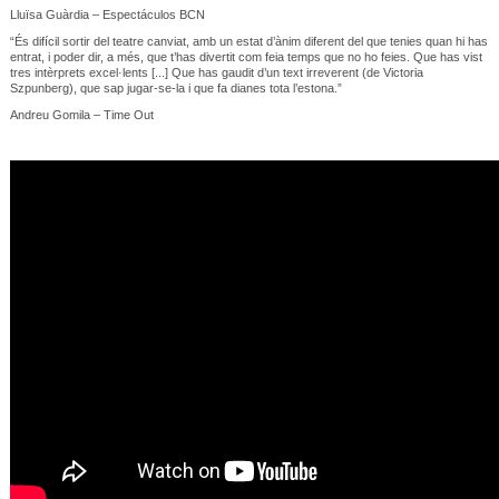
Lluïsa Guàrdia – Espectáculos BCN
“És difícil sortir del teatre canviat, amb un estat d’ànim diferent del que tenies quan hi has
entrat, i poder dir, a més, que t’has divertit com feia temps que no ho feies. Que has vist
tres intèrprets excel·lents [...] Que has gaudit d’un text irreverent (de Victoria
Szpunberg), que sap jugar-se-la i que fa dianes tota l’estona.”
Andreu Gomila – Time Out