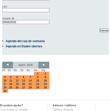
Lloc
A partir de
Agenda del cap de setmana
Agenda en Dades obertes
Agost, 2026
Dl
Dt
Dc
Dj
Dv
Ds
Dg
1
2
3
4
5
6
7
8
9
10
11
12
13
14
15
16
17
18
19
20
21
22
23
24
25
26
27
28
29
30
31
Et podem ajudar?
Adreces i telèfons
Com arribar a Castellar
Telèfons d'interès