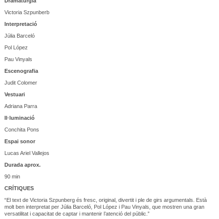
Dramatúrgia
Victoria Szpunberb
Interpretació
Júlia Barceló
Pol López
Pau Vinyals
Escenografia
Judit Colomer
Vestuari
Adriana Parra
Il·luminació
Conchita Pons
Espai sonor
Lucas Ariel Vallejos
Durada aprox.
90 min
CRÍTIQUES
“El text de Victoria Szpunberg és fresc, original, divertit i ple de girs argumentals. Està
molt ben interpretat per Júlia Barceló, Pol López i Pau Vinyals, que mostren una gran
versatilitat i capacitat de captar i mantenir l’atenció del públic.”