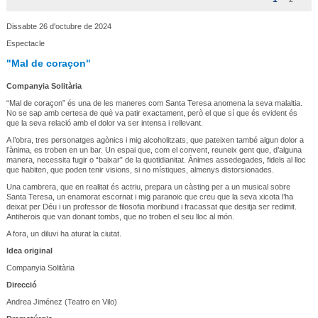
Dissabte 26 d'octubre de 2024
Espectacle
"Mal de coraçon"
Companyia Solitària
“Mal de coraçon” és una de les maneres com Santa Teresa anomena la seva malaltia.
No se sap amb certesa de què va patir exactament, però el que sí que és evident és
que la seva relació amb el dolor va ser intensa i rellevant.
A l’obra, tres personatges agònics i mig alcoholitzats, que pateixen també algun dolor a
l’ànima, es troben en un bar. Un espai que, com el convent, reuneix gent que, d’alguna
manera, necessita fugir o “baixar” de la quotidianitat. Ànimes assedegades, fidels al lloc
que habiten, que poden tenir visions, si no místiques, almenys distorsionades.
Una cambrera, que en realitat és actriu, prepara un càsting per a un musical sobre
Santa Teresa, un enamorat escornat i mig paranoic que creu que la seva xicota l’ha
deixat per Déu i un professor de filosofia moribund i fracassat que desitja ser redimit.
Antiherois que van donant tombs, que no troben el seu lloc al món.
A fora, un diluvi ha aturat la ciutat.
Idea original
Companyia Solitària
Direcció
Andrea Jiménez (Teatro en Vilo)