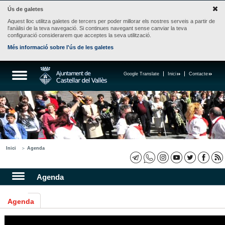
Ús de galetes
Aquest lloc utilitza galetes de tercers per poder millorar els nostres serveis a partir de
l'anàlisi de la teva navegació. Si continues navegant sense canviar la teva
configuració considerarem que acceptes la seva utilització.
Més informació sobre l'ús de les galetes
Google Translate
Inici
Contacte
Inici
Agenda
Agenda
Agenda