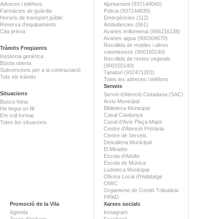
Adreces i telèfons
Ajuntament (937144040)
Farmàcies de guàrdia
Policia (937144830)
Horaris de transport públic
Emergències (112)
Reserva d'equipaments
Ambulàncies (061)
Cita prèvia
Avaries enllumenat (686216138)
Avaries aigua (900304070)
Recollida de mobles i altres
Tràmits Freqüents
voluminosos (900150140)
Instància genèrica
Recollida de restes vegetals
Bústia oberta
(900150140)
Subvencions per a la contractació
Tanatori (937471203)
Tots els tràmits
Totes les adreces i telèfons
Serveis
Situacions
Servei d'Atenció Ciutadana (SAC)
Arxiu Municipal
Busco feina
Biblioteca Municipal
He tingut un fill
Casal Catalunya
Em vull formar
Casal d'Avis Plaça Major
Totes les situacions
Centre d'Atenció Primària
Centre de Serveis
Deixalleria Municipal
El Mirador
Escola d'Adults
Escola de Música
Ludoteca Municipal
Oficina Local d'Habitatge
OMIC
Organisme de Gestió Tributària
PIPAD
Promoció de la Vila
Xarxes socials
Agenda
Instagram
Àrees d'esbarjo
Facebook