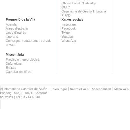
Oficina Local d'Habitatge
OMIC
Organisme de Gestió Tributària
PIPAD
Promoció de la Vila
Xarxes socials
Agenda
Instagram
Àrees d'esbarjo
Facebook
Llocs d'interès
Twitter
Itineraris
Youtube
Comerços, restaurants i serveis
WhatsApp
privats
Miscel·lània
Predicció meteorològica
Defuncions
Entitats
Castellar en xifres
Ajuntament de Castellar del Vallès ·
Avís legal
Sobre el web
Accessibilitat
Mapa web
Passeig Tolrà, 1 | 08211 Castellar
del Vallès | Tel. 93 714 40 40