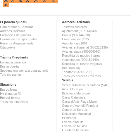
24
25
26
27
28
29
30
31
Et podem ajudar?
Adreces i telèfons
Com arribar a Castellar
Telèfons d'interès
Adreces i telèfons
Ajuntament (937144040)
Farmàcies de guàrdia
Policia (937144830)
Horaris de transport públic
Emergències (112)
Reserva d'equipaments
Ambulàncies (061)
Cita prèvia
Avaries enllumenat (686216138)
Avaries aigua (900304070)
Recollida de mobles i altres
Tràmits Freqüents
voluminosos (900150140)
Instància genèrica
Recollida de restes vegetals
Bústia oberta
(900150140)
Subvencions per a la contractació
Tanatori (937471203)
Tots els tràmits
Totes les adreces i telèfons
Serveis
Situacions
Servei d'Atenció Ciutadana (SAC)
Arxiu Municipal
Busco feina
Biblioteca Municipal
He tingut un fill
Casal Catalunya
Em vull formar
Casal d'Avis Plaça Major
Totes les situacions
Centre d'Atenció Primària
Centre de Serveis
Deixalleria Municipal
El Mirador
Escola d'Adults
Escola de Música
Ludoteca Municipal