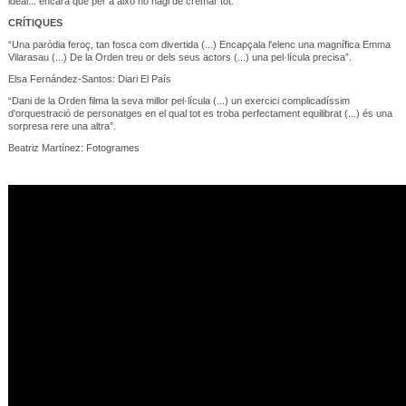
ideal... encara que per a això ho hagi de cremar tot.
CRÍTIQUES
“Una paròdia feroç, tan fosca com divertida (...) Encapçala l'elenc una magnífica Emma
Vilarasau (...) De la Orden treu or dels seus actors (...) una pel·lícula precisa”.
Elsa Fernández-Santos: Diari El País
“Dani de la Orden filma la seva millor pel·lícula (...) un exercici complicadíssim
d'orquestració de personatges en el qual tot es troba perfectament equilibrat (...) és una
sorpresa rere una altra”.
Beatriz Martínez: Fotogrames