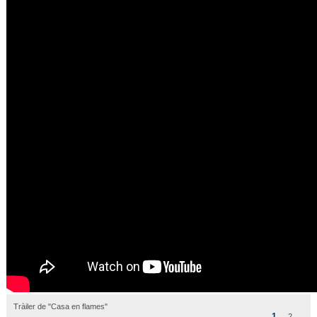
Tràiler de "Casa en flames"
1
2