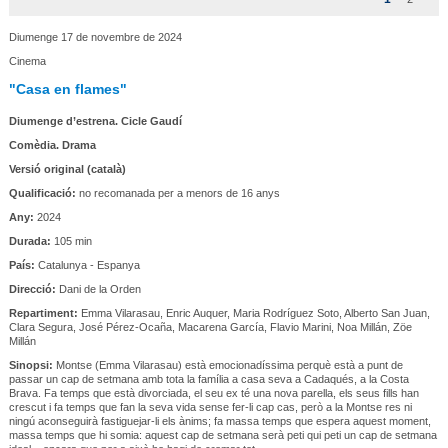
Diumenge 17 de novembre de 2024
Cinema
"Casa en flames"
Diumenge d’estrena. Cicle Gaudí
Comèdia. Drama
Versió original (català)
Qualificació:
no recomanada per a menors de 16 anys
Any:
2024
Durada:
105 min
País:
Catalunya - Espanya
Direcció:
Dani de la Orden
Repartiment:
Emma Vilarasau, Enric Auquer, Maria Rodríguez Soto, Alberto San Juan,
Clara Segura, José Pérez-Ocaña, Macarena García, Flavio Marini, Noa Millán, Zöe
Millán
Sinopsi:
Montse (Emma Vilarasau) està emocionadíssima perquè està a punt de
passar un cap de setmana amb tota la família a casa seva a Cadaqués, a la Costa
Brava. Fa temps que està divorciada, el seu ex té una nova parella, els seus fills han
crescut i fa temps que fan la seva vida sense fer-li cap cas, però a la Montse res ni
ningú aconseguirà fastiguejar-li els ànims; fa massa temps que espera aquest moment,
massa temps que hi somia: aquest cap de setmana serà peti qui peti un cap de setmana