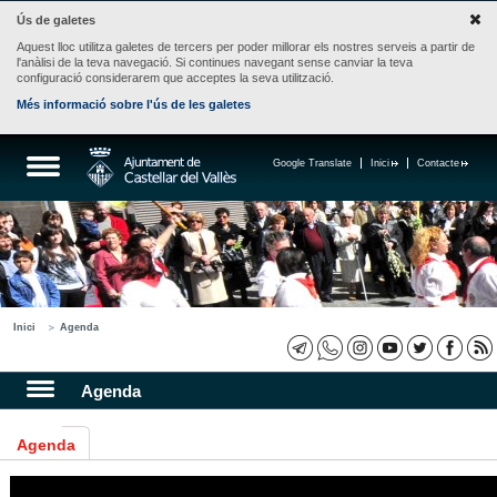
Ús de galetes
Aquest lloc utilitza galetes de tercers per poder millorar els nostres serveis a partir de
l'anàlisi de la teva navegació. Si continues navegant sense canviar la teva
configuració considerarem que acceptes la seva utilització.
Més informació sobre l'ús de les galetes
Google Translate
Inici
Contacte
Inici
Agenda
Agenda
Agenda