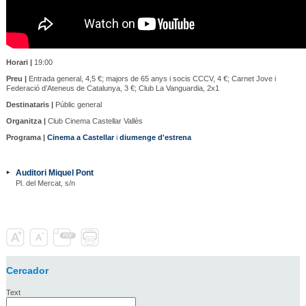
Horari |
19:00
Preu |
Entrada general, 4,5 €; majors de 65 anys i socis CCCV, 4 €; Carnet Jove i
Federació d’Ateneus de Catalunya, 3 €; Club La Vanguardia, 2x1
Destinataris |
Públic general
Organitza |
Club Cinema Castellar Vallès
Programa |
Cinema a Castellar
i
diumenge d'estrena
Auditori Miquel Pont
Pl. del Mercat, s/n
Cercador
Text