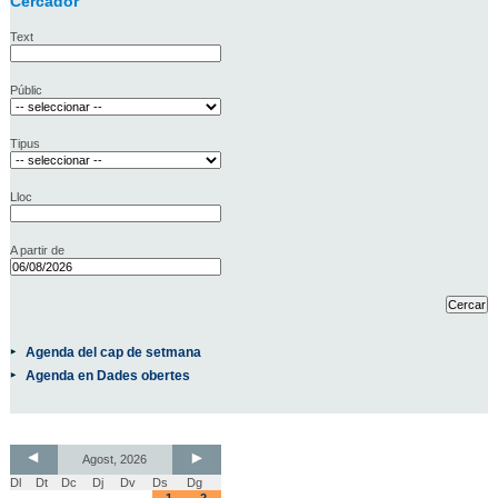
Cercador
Text
Públic
Tipus
Lloc
A partir de
Agenda del cap de setmana
Agenda en Dades obertes
Agost, 2026
Dl
Dt
Dc
Dj
Dv
Ds
Dg
1
2