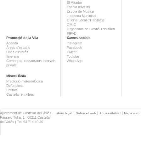
El Mirador
Escola d'Adults
Escola de Música
Ludoteca Municipal
Oficina Local d'Habitatge
OMIC
Organisme de Gestió Tributària
PIPAD
Promoció de la Vila
Xarxes socials
Agenda
Instagram
Àrees d'esbarjo
Facebook
Llocs d'interès
Twitter
Itineraris
Youtube
Comerços, restaurants i serveis
WhatsApp
privats
Miscel·lània
Predicció meteorològica
Defuncions
Entitats
Castellar en xifres
Ajuntament de Castellar del Vallès ·
Avís legal
Sobre el web
Accessibilitat
Mapa web
Passeig Tolrà, 1 | 08211 Castellar
del Vallès | Tel. 93 714 40 40