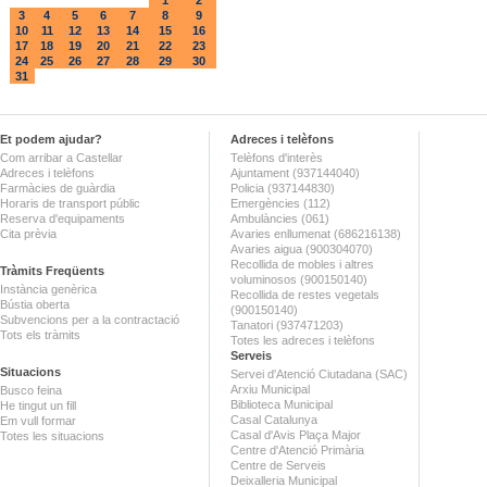
3
4
5
6
7
8
9
10
11
12
13
14
15
16
17
18
19
20
21
22
23
24
25
26
27
28
29
30
31
Et podem ajudar?
Adreces i telèfons
Com arribar a Castellar
Telèfons d'interès
Adreces i telèfons
Ajuntament (937144040)
Farmàcies de guàrdia
Policia (937144830)
Horaris de transport públic
Emergències (112)
Reserva d'equipaments
Ambulàncies (061)
Cita prèvia
Avaries enllumenat (686216138)
Avaries aigua (900304070)
Recollida de mobles i altres
Tràmits Freqüents
voluminosos (900150140)
Instància genèrica
Recollida de restes vegetals
Bústia oberta
(900150140)
Subvencions per a la contractació
Tanatori (937471203)
Tots els tràmits
Totes les adreces i telèfons
Serveis
Situacions
Servei d'Atenció Ciutadana (SAC)
Arxiu Municipal
Busco feina
Biblioteca Municipal
He tingut un fill
Casal Catalunya
Em vull formar
Casal d'Avis Plaça Major
Totes les situacions
Centre d'Atenció Primària
Centre de Serveis
Deixalleria Municipal