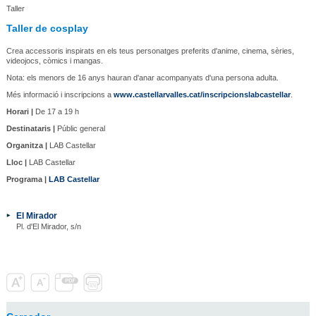
Taller
Taller de cosplay
Crea accessoris inspirats en els teus personatges preferits d'anime, cinema, sèries,
videojocs, còmics i mangas.
Nota: els menors de 16 anys hauran d'anar acompanyats d'una persona adulta.
Més informació i inscripcions a
www.castellarvalles.cat/inscripcionslabcastellar
.
Horari |
De 17 a 19 h
Destinataris |
Públic general
Organitza |
LAB Castellar
Lloc |
LAB Castellar
Programa |
LAB Castellar
El Mirador
Pl. d'El Mirador, s/n