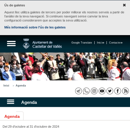
Ús de galetes
Aquest lloc utilitza galetes de tercers per poder millorar els nostres serveis a partir de
l'anàlisi de la teva navegació. Si continues navegant sense canviar la teva
configuració considerarem que acceptes la seva utilització.
Més informació sobre l'ús de les galetes
Google Translate
Inici
Contacte
Inici
Agenda
Agenda
Agenda
Del 29 d'octubre al 31 d'octubre de 2024