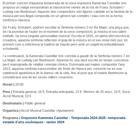
El primer concert d’aquesta temporada de la nova orquestra Kamerata Castellar ens
proposa un viatge extraordinari al classicisme vienès de la mà de Franz Schubert i
Ludwig van Beethoven. Aquests dos compositors són figures cabdals en la història de la
música pel seu llegat compositiu en un gènere tan complex i clau com és la forma
simfònica clàssica.
De Franz Schubert, podrem escoltar la Simfonia número 3 en Re Major, una peça que,
tot i la joventut de l’autor en el moment de la seva composició, ja mostra el seu talent
melòdic i la seva singular personalitat musical. Escrita el 1815, en plena efervescència
creadora, aquesta simfonia reflecteix el goig de la música en el seu estat més pur, tot
prenent com a referència la tradició de Haydn però amb un segell inconfusiblement
schubertià.
I a continuació, la Kamerata Castellar ens convida a gaudir de la Simfonia número 7 en
La Major, de Ludwig van Beethoven. Aquesta és una obra escrita en temps convulsos
però impregnada de vitalitat i energia rítmica. Estrenada pel mateix compositor l’any
1813, aquesta simfonia transcendeix els límits de l’època per convertir-se en una
celebració apoteòsica de la dansa i de la vida, fins al punt que el mateix Beethoven la
considerava una de les seves millors creacions.
Horari |
20:00
Preu |
Entrada general, 16 €; Entrada anticipada, 13 €; Menors de 25 anys; 10 €; Socis
Acció Musical, 10 €
Destinataris |
Públic general
Organitza |
Acció Musical Castellar i Ajuntament
Programa |
Orquestra Kamerata Castellar - Temporada 2024-2025
i
temporada
estable d'arts escèniques - tardor 2024