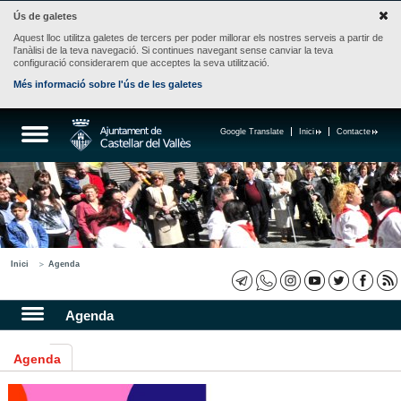
Ús de galetes
Aquest lloc utilitza galetes de tercers per poder millorar els nostres serveis a partir de
l'anàlisi de la teva navegació. Si continues navegant sense canviar la teva
configuració considerarem que acceptes la seva utilització.
Més informació sobre l'ús de les galetes
Google Translate
Inici
Contacte
Inici
Agenda
Agenda
Agenda