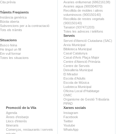
Cita prèvia
Avaries enllumenat (686216138)
Avaries aigua (900304070)
Recollida de mobles i altres
Tràmits Freqüents
voluminosos (900150140)
Instància genèrica
Recollida de restes vegetals
Bústia oberta
(900150140)
Subvencions per a la contractació
Tanatori (937471203)
Tots els tràmits
Totes les adreces i telèfons
Serveis
Situacions
Servei d'Atenció Ciutadana (SAC)
Arxiu Municipal
Busco feina
Biblioteca Municipal
He tingut un fill
Casal Catalunya
Em vull formar
Casal d'Avis Plaça Major
Totes les situacions
Centre d'Atenció Primària
Centre de Serveis
Deixalleria Municipal
El Mirador
Escola d'Adults
Escola de Música
Ludoteca Municipal
Oficina Local d'Habitatge
OMIC
Organisme de Gestió Tributària
PIPAD
Promoció de la Vila
Xarxes socials
Agenda
Instagram
Àrees d'esbarjo
Facebook
Llocs d'interès
Twitter
Itineraris
Youtube
Comerços, restaurants i serveis
WhatsApp
privats