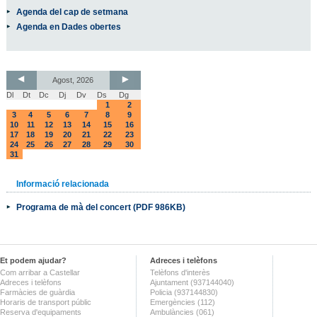
Agenda del cap de setmana
Agenda en Dades obertes
Agost, 2026
Dl
Dt
Dc
Dj
Dv
Ds
Dg
1
2
3
4
5
6
7
8
9
10
11
12
13
14
15
16
17
18
19
20
21
22
23
24
25
26
27
28
29
30
31
Informació relacionada
Programa de mà del concert (PDF 986KB)
Et podem ajudar?
Adreces i telèfons
Com arribar a Castellar
Telèfons d'interès
Adreces i telèfons
Ajuntament (937144040)
Farmàcies de guàrdia
Policia (937144830)
Horaris de transport públic
Emergències (112)
Reserva d'equipaments
Ambulàncies (061)