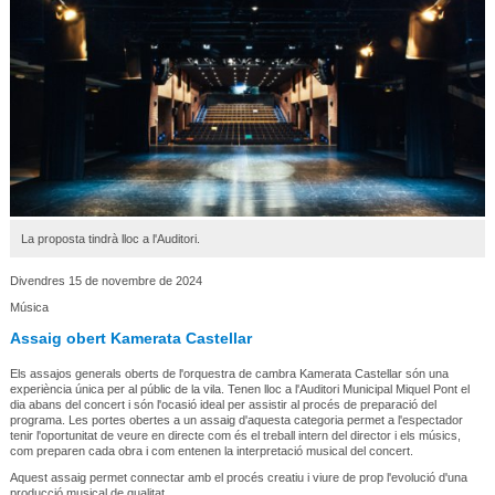
La proposta tindrà lloc a l'Auditori.
Divendres 15 de novembre de 2024
Música
Assaig obert Kamerata Castellar
Els assajos generals oberts de l'orquestra de cambra Kamerata Castellar són una
experiència única per al públic de la vila. Tenen lloc a l'Auditori Municipal Miquel Pont el
dia abans del concert i són l'ocasió ideal per assistir al procés de preparació del
programa. Les portes obertes a un assaig d'aquesta categoria permet a l'espectador
tenir l'oportunitat de veure en directe com és el treball intern del director i els músics,
com preparen cada obra i com entenen la interpretació musical del concert.
Aquest assaig permet connectar amb el procés creatiu i viure de prop l'evolució d'una
producció musical de qualitat.