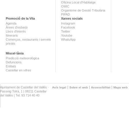
Oficina Local d'Habitatge
OMIC
Organisme de Gestió Tributària
PIPAD
Promoció de la Vila
Xarxes socials
Agenda
Instagram
Àrees d'esbarjo
Facebook
Llocs d'interès
Twitter
Itineraris
Youtube
Comerços, restaurants i serveis
WhatsApp
privats
Miscel·lània
Predicció meteorològica
Defuncions
Entitats
Castellar en xifres
Ajuntament de Castellar del Vallès ·
Avís legal
Sobre el web
Accessibilitat
Mapa web
Passeig Tolrà, 1 | 08211 Castellar
del Vallès | Tel. 93 714 40 40