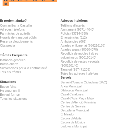
31
Et podem ajudar?
Adreces i telèfons
Com arribar a Castellar
Telèfons d'interès
Adreces i telèfons
Ajuntament (937144040)
Farmàcies de guàrdia
Policia (937144830)
Horaris de transport públic
Emergències (112)
Reserva d'equipaments
Ambulàncies (061)
Cita prèvia
Avaries enllumenat (686216138)
Avaries aigua (900304070)
Recollida de mobles i altres
Tràmits Freqüents
voluminosos (900150140)
Instància genèrica
Recollida de restes vegetals
Bústia oberta
(900150140)
Subvencions per a la contractació
Tanatori (937471203)
Tots els tràmits
Totes les adreces i telèfons
Serveis
Situacions
Servei d'Atenció Ciutadana (SAC)
Arxiu Municipal
Busco feina
Biblioteca Municipal
He tingut un fill
Casal Catalunya
Em vull formar
Casal d'Avis Plaça Major
Totes les situacions
Centre d'Atenció Primària
Centre de Serveis
Deixalleria Municipal
El Mirador
Escola d'Adults
Escola de Música
Ludoteca Municipal