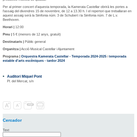
Per al primer concert d'aquesta temporada, la Kamerata Castellar obrirà les portes a
l'assaig del divendres 15 de novembre, de 12 a 13.30 h. I el repertori que treballaran en
aquest assaig serà la Simfonia núm. 3 de Schubert i la Simfonia núm. 7 de L.v.
Beethoven.
Horari |
12:00
Preu |
5 € (menors de 12 anys, gratuït)
Destinataris |
Públic general
Organitza |
Acció Musical Castellar i Ajuntament
Programa |
Orquestra Kamerata Castellar - Temporada 2024-2025
i
temporada
estable d'arts escèniques - tardor 2024
Auditori Miquel Pont
Pl. del Mercat, s/n
Cercador
Text