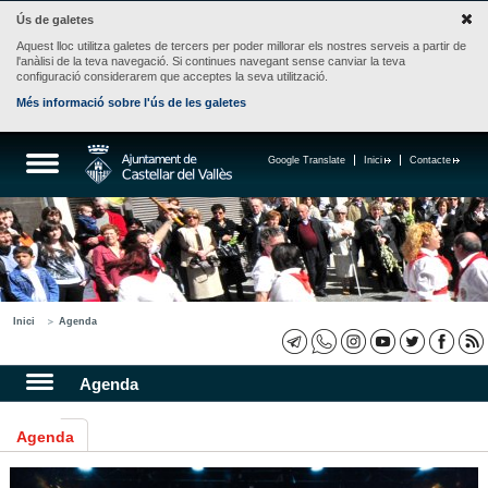
Ús de galetes
Aquest lloc utilitza galetes de tercers per poder millorar els nostres serveis a partir de
l'anàlisi de la teva navegació. Si continues navegant sense canviar la teva
configuració considerarem que acceptes la seva utilització.
Més informació sobre l'ús de les galetes
Google Translate
Inici
Contacte
Inici
Agenda
Agenda
Agenda