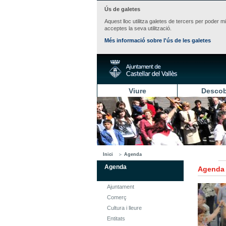
Ús de galetes
Aquest lloc utilitza galetes de tercers per poder m
acceptes la seva utilització.
Més informació sobre l'ús de les galetes
Viure
Descob
Inici
Agenda
Agenda
Agenda
Ajuntament
Comerç
Cultura i lleure
Entitats