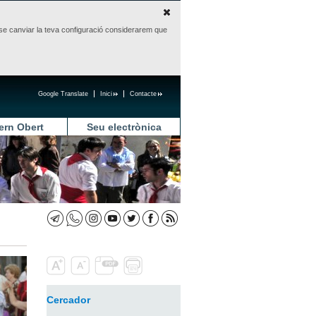
sense canviar la teva configuració considerarem que
Google Translate
Inici
Contacte
ern Obert
Seu electrònica
Cercador