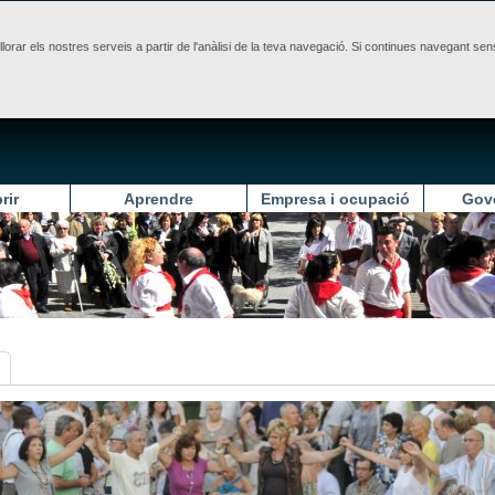
illorar els nostres serveis a partir de l'anàlisi de la teva navegació. Si continues navegant 
rir
Aprendre
Empresa i ocupació
Gov