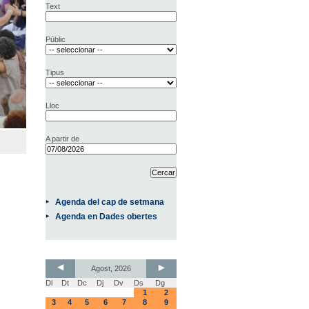
Text
Públic
Tipus
Lloc
A partir de
Agenda del cap de setmana
Agenda en Dades obertes
Agost, 2026
Dl
Dt
Dc
Dj
Dv
Ds
Dg
1
2
3
4
5
6
7
8
9