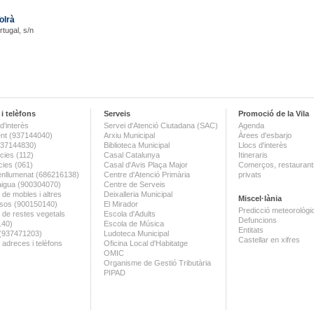
olrà
rtugal, s/n
i telèfons
Serveis
Promoció de la Vila
d'interès
Servei d'Atenció Ciutadana (SAC)
Agenda
nt (937144040)
Arxiu Municipal
Àrees d'esbarjo
(937144830)
Biblioteca Municipal
Llocs d'interès
ies (112)
Casal Catalunya
Itineraris
ies (061)
Casal d'Avis Plaça Major
Comerços, restaurants
enllumenat (686216138)
Centre d'Atenció Primària
privats
aigua (900304070)
Centre de Serveis
 de mobles i altres
Deixalleria Municipal
Miscel·lània
sos (900150140)
El Mirador
Predicció meteorològi
a de restes vegetals
Escola d'Adults
Defuncions
140)
Escola de Música
Entitats
 (937471203)
Ludoteca Municipal
Castellar en xifres
 adreces i telèfons
Oficina Local d'Habitatge
OMIC
Organisme de Gestió Tributària
PIPAD