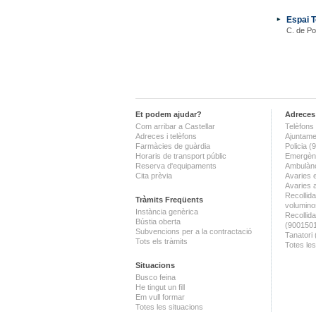
Espai T
C. de Po
Et podem ajudar?
Adreces 
Com arribar a Castellar
Telèfons 
Adreces i telèfons
Ajuntame
Farmàcies de guàrdia
Policia 
Horaris de transport públic
Emergènc
Reserva d'equipaments
Ambulànc
Cita prèvia
Avaries 
Avaries 
Recollida
Tràmits Freqüents
volumino
Instància genèrica
Recollid
Bústia oberta
(900150
Subvencions per a la contractació
Tanatori
Tots els tràmits
Totes les
Situacions
Busco feina
He tingut un fill
Em vull formar
Totes les situacions