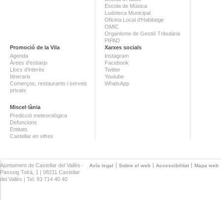
Escola de Música
Ludoteca Municipal
Oficina Local d'Habitatge
OMIC
Organisme de Gestió Tributària
PIPAD
Promoció de la Vila
Xarxes socials
Agenda
Instagram
Àrees d'esbarjo
Facebook
Llocs d'interès
Twitter
Itineraris
Youtube
Comerços, restaurants i serveis
WhatsApp
privats
Miscel·lània
Predicció meteorològica
Defuncions
Entitats
Castellar en xifres
Ajuntament de Castellar del Vallès ·
Avís legal
Sobre el web
Accessibilitat
Mapa web
Passeig Tolrà, 1 | 08211 Castellar
del Vallès | Tel. 93 714 40 40