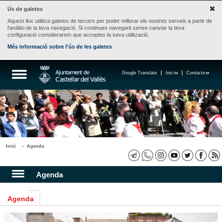
Ús de galetes
Aquest lloc utilitza galetes de tercers per poder millorar els nostres serveis a partir de
l'anàlisi de la teva navegació. Si continues navegant sense canviar la teva
configuració considerarem que acceptes la seva utilització.
Més informació sobre l'ús de les galetes
Google Translate
Inici
Contacte
Inici
Agenda
Agenda
Agenda