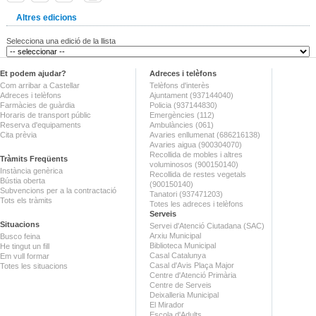
Altres edicions
Selecciona una edició de la llista
Et podem ajudar?
Adreces i telèfons
Com arribar a Castellar
Telèfons d'interès
Adreces i telèfons
Ajuntament (937144040)
Farmàcies de guàrdia
Policia (937144830)
Horaris de transport públic
Emergències (112)
Reserva d'equipaments
Ambulàncies (061)
Cita prèvia
Avaries enllumenat (686216138)
Avaries aigua (900304070)
Recollida de mobles i altres
Tràmits Freqüents
voluminosos (900150140)
Instància genèrica
Recollida de restes vegetals
Bústia oberta
(900150140)
Subvencions per a la contractació
Tanatori (937471203)
Tots els tràmits
Totes les adreces i telèfons
Serveis
Situacions
Servei d'Atenció Ciutadana (SAC)
Arxiu Municipal
Busco feina
Biblioteca Municipal
He tingut un fill
Casal Catalunya
Em vull formar
Casal d'Avis Plaça Major
Totes les situacions
Centre d'Atenció Primària
Centre de Serveis
Deixalleria Municipal
El Mirador
Escola d'Adults