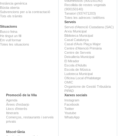
voluminosos (900150140)
Instància genèrica
Recollida de restes vegetals
Bústia oberta
(900150140)
Subvencions per a la contractació
Tanatori (937471203)
Tots els tràmits
Totes les adreces i telèfons
Serveis
Situacions
Servei d'Atenció Ciutadana (SAC)
Arxiu Municipal
Busco feina
Biblioteca Municipal
He tingut un fill
Casal Catalunya
Em vull formar
Casal d'Avis Plaça Major
Totes les situacions
Centre d'Atenció Primària
Centre de Serveis
Deixalleria Municipal
El Mirador
Escola d'Adults
Escola de Música
Ludoteca Municipal
Oficina Local d'Habitatge
OMIC
Organisme de Gestió Tributària
PIPAD
Promoció de la Vila
Xarxes socials
Agenda
Instagram
Àrees d'esbarjo
Facebook
Llocs d'interès
Twitter
Itineraris
Youtube
Comerços, restaurants i serveis
WhatsApp
privats
Miscel·lània