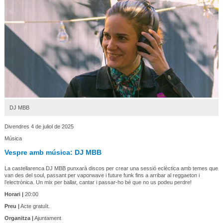
DJ MBB
Divendres 4 de juliol de 2025
Música
Vespre amb música: DJ MBB
La castellarenca DJ MBB punxarà discos per crear una sessió eclèctica amb temes que
van des del soul, passant per vaporwave i future funk fins a arribar al reggaeton i
l’electrònica. Un mix per ballar, cantar i passar-ho bé que no us podeu perdre!
Horari |
20:00
Preu |
Acte gratuït.
Organitza |
Ajuntament