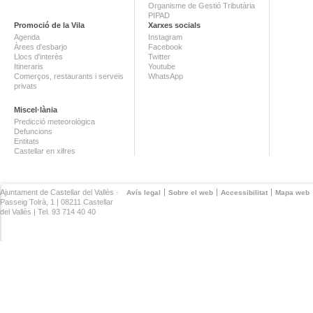
Organisme de Gestió Tributària
PIPAD
Promoció de la Vila
Xarxes socials
Agenda
Instagram
Àrees d'esbarjo
Facebook
Llocs d'interès
Twitter
Itineraris
Youtube
Comerços, restaurants i serveis
WhatsApp
privats
Miscel·lània
Predicció meteorològica
Defuncions
Entitats
Castellar en xifres
Ajuntament de Castellar del Vallès ·
Avís legal
Sobre el web
Accessibilitat
Mapa web
Passeig Tolrà, 1 | 08211 Castellar
del Vallès | Tel. 93 714 40 40