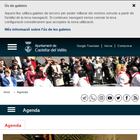
Ús de galetes
Aquest lloc utilitza galetes de tercers per poder millorar els nostres serveis a partir de
l'anàlisi de la teva navegació. Si continues navegant sense canviar la teva
configuració considerarem que acceptes la seva utilització.
Més informació sobre l'ús de les galetes
Google Translate
Inici
Contacte
Inici
Agenda
Agenda
Agenda