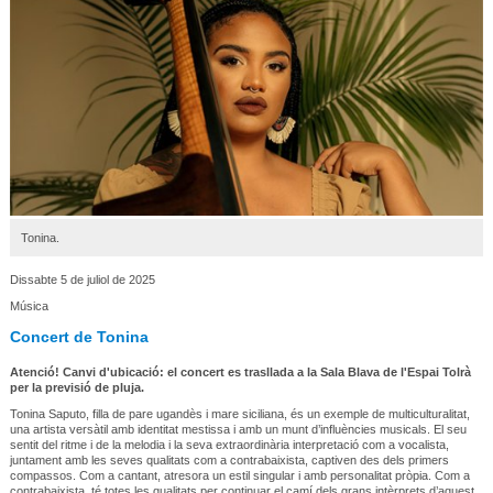
Tonina.
Dissabte 5 de juliol de 2025
Música
Concert de Tonina
Atenció! Canvi d'ubicació: el concert es trasllada a la Sala Blava de l'Espai Tolrà
per la previsió de pluja.
Tonina Saputo, filla de pare ugandès i mare siciliana, és un exemple de multiculturalitat,
una artista versàtil amb identitat mestissa i amb un munt d’influències musicals. El seu
sentit del ritme i de la melodia i la seva extraordinària interpretació com a vocalista,
juntament amb les seves qualitats com a contrabaixista, captiven des dels primers
compassos. Com a cantant, atresora un estil singular i amb personalitat pròpia. Com a
contrabaixista, té totes les qualitats per continuar el camí dels grans intèrprets d’aquest