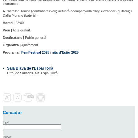
instrument.
A Castellar, Tonina (contrabaix i veu) actuarà acompanyada d’Ivy Alexander (guitarra) i
Dalila Murano (bateria).
Horari |
22:00
Preu |
Acte gratuït.
Destinataris |
Públic general
Organitza |
Ajuntament
Programa |
FemFestival 2025
i
nits d'Estiu 2025
Sala Blava de l'Espai Tolrà
Ctra. de Sabadell, s/n. Espai Tolrà
Cercador
Text
Públic