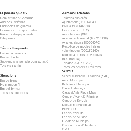
Et podem ajudar?
Adreces i telèfons
Com arribar a Castellar
Telèfons d'interès
Adreces i telèfons
Ajuntament (937144040)
Farmàcies de guàrdia
Policia (937144830)
Horaris de transport públic
Emergències (112)
Reserva d'equipaments
Ambulàncies (061)
Cita prèvia
Avaries enllumenat (686216138)
Avaries aigua (900304070)
Recollida de mobles i altres
Tràmits Freqüents
voluminosos (900150140)
Instància genèrica
Recollida de restes vegetals
Bústia oberta
(900150140)
Subvencions per a la contractació
Tanatori (937471203)
Tots els tràmits
Totes les adreces i telèfons
Serveis
Situacions
Servei d'Atenció Ciutadana (SAC)
Arxiu Municipal
Busco feina
Biblioteca Municipal
He tingut un fill
Casal Catalunya
Em vull formar
Casal d'Avis Plaça Major
Totes les situacions
Centre d'Atenció Primària
Centre de Serveis
Deixalleria Municipal
El Mirador
Escola d'Adults
Escola de Música
Ludoteca Municipal
Oficina Local d'Habitatge
OMIC