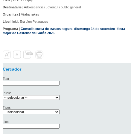
Destinataris |
Adolescència i Joventut i públic general
Organitza |
Vilabarrakes
Lloc |
Inici: Era d'en Petasques
Programa |
Consells cursa de trastos segura
,
diumenge 14 de setembre
i
festa
Major de Castellar del Vallès 2025
Cercador
Text
Públic
Tipus
Lloc