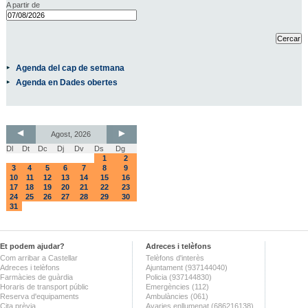
A partir de
Agenda del cap de setmana
Agenda en Dades obertes
Agost, 2026
Dl
Dt
Dc
Dj
Dv
Ds
Dg
1
2
3
4
5
6
7
8
9
10
11
12
13
14
15
16
17
18
19
20
21
22
23
24
25
26
27
28
29
30
31
Et podem ajudar?
Adreces i telèfons
Com arribar a Castellar
Telèfons d'interès
Adreces i telèfons
Ajuntament (937144040)
Farmàcies de guàrdia
Policia (937144830)
Horaris de transport públic
Emergències (112)
Reserva d'equipaments
Ambulàncies (061)
Cita prèvia
Avaries enllumenat (686216138)