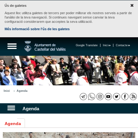
Ús de galetes
Aquest lloc utilitza galetes de tercers per poder millorar els nostres serveis a partir de
l'anàlisi de la teva navegació. Si continues navegant sense canviar la teva
configuració considerarem que acceptes la seva utilització.
Més informació sobre l'ús de les galetes
Google Translate
Inici
Contacte
Inici
Agenda
Agenda
Agenda