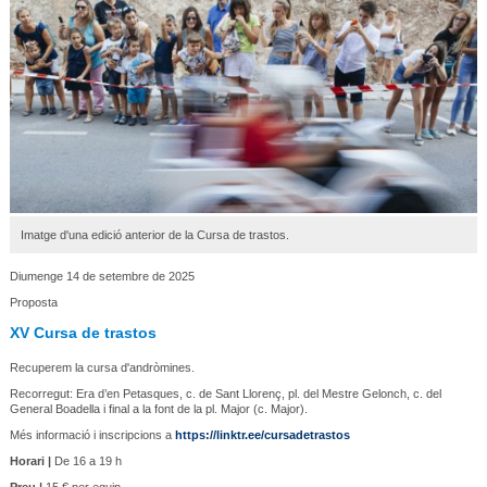
Imatge d'una edició anterior de la Cursa de trastos.
Diumenge 14 de setembre de 2025
Proposta
XV Cursa de trastos
Recuperem la cursa d'andròmines.
Recorregut: Era d’en Petasques, c. de Sant Llorenç, pl. del Mestre Gelonch, c. del
General Boadella i final a la font de la pl. Major (c. Major).
Més informació i inscripcions a
https://linktr.ee/cursadetrastos
Horari |
De 16 a 19 h
Preu |
15 € per equip