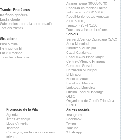
Avaries aigua (900304070)
Recollida de mobles i altres
Tràmits Freqüents
voluminosos (900150140)
Instància genèrica
Recollida de restes vegetals
Bústia oberta
(900150140)
Subvencions per a la contractació
Tanatori (937471203)
Tots els tràmits
Totes les adreces i telèfons
Serveis
Situacions
Servei d'Atenció Ciutadana (SAC)
Arxiu Municipal
Busco feina
Biblioteca Municipal
He tingut un fill
Casal Catalunya
Em vull formar
Casal d'Avis Plaça Major
Totes les situacions
Centre d'Atenció Primària
Centre de Serveis
Deixalleria Municipal
El Mirador
Escola d'Adults
Escola de Música
Ludoteca Municipal
Oficina Local d'Habitatge
OMIC
Organisme de Gestió Tributària
PIPAD
Promoció de la Vila
Xarxes socials
Agenda
Instagram
Àrees d'esbarjo
Facebook
Llocs d'interès
Twitter
Itineraris
Youtube
Comerços, restaurants i serveis
WhatsApp
privats