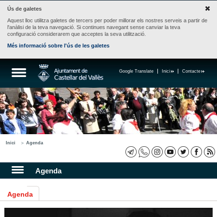
Ús de galetes
Aquest lloc utilitza galetes de tercers per poder millorar els nostres serveis a partir de
l'anàlisi de la teva navegació. Si continues navegant sense canviar la teva
configuració considerarem que acceptes la seva utilització.
Més informació sobre l'ús de les galetes
Google Translate
Inici
Contacte
Inici
Agenda
Agenda
Agenda