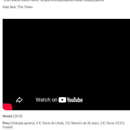
Kate Muir: The Times
Horari |
20:30
Preu |
Entrada general, 5 €; Socis de L’Aula, 3 €; Menors de 25 anys, 3 €; Socis CCCV,
Gratuït