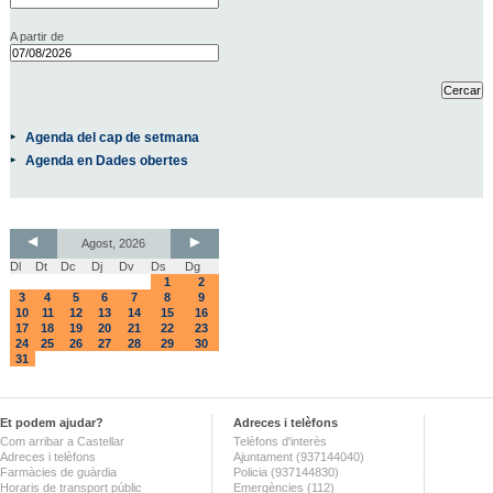
A partir de
Agenda del cap de setmana
Agenda en Dades obertes
Agost, 2026
Dl
Dt
Dc
Dj
Dv
Ds
Dg
1
2
3
4
5
6
7
8
9
10
11
12
13
14
15
16
17
18
19
20
21
22
23
24
25
26
27
28
29
30
31
Et podem ajudar?
Adreces i telèfons
Com arribar a Castellar
Telèfons d'interès
Adreces i telèfons
Ajuntament (937144040)
Farmàcies de guàrdia
Policia (937144830)
Horaris de transport públic
Emergències (112)