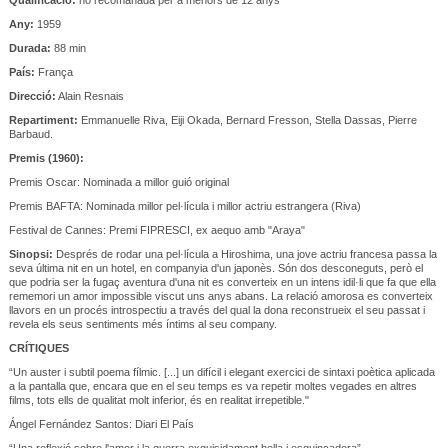
Any:
1959
Durada:
88 min
País:
França
Direcció:
Alain Resnais
Repartiment:
Emmanuelle Riva, Eiji Okada, Bernard Fresson, Stella Dassas, Pierre
Barbaud.
Premis (1960):
Premis Oscar: Nominada a millor guió original
Premis BAFTA: Nominada millor pel·lícula i millor actriu estrangera (Riva)
Festival de Cannes: Premi FIPRESCI, ex aequo amb "Araya"
Sinopsi:
Després de rodar una pel·lícula a Hiroshima, una jove actriu francesa passa la
seva última nit en un hotel, en companyia d'un japonès. Són dos desconeguts, però el
que podria ser la fugaç aventura d'una nit es converteix en un intens idil·li que fa que ella
rememori un amor impossible viscut uns anys abans. La relació amorosa es converteix
llavors en un procés introspectiu a través del qual la dona reconstrueix el seu passat i
revela els seus sentiments més íntims al seu company.
CRÍTIQUES
“Un auster i subtil poema fílmic. [...] un difícil i elegant exercici de sintaxi poètica aplicada
a la pantalla que, encara que en el seu temps es va repetir moltes vegades en altres
films, tots ells de qualitat molt inferior, és en realitat irrepetible."
Ángel Fernández Santos: Diari El País
“Una reflexió sobre l'amor i la guerra exquisidament bella i esquinçadora”