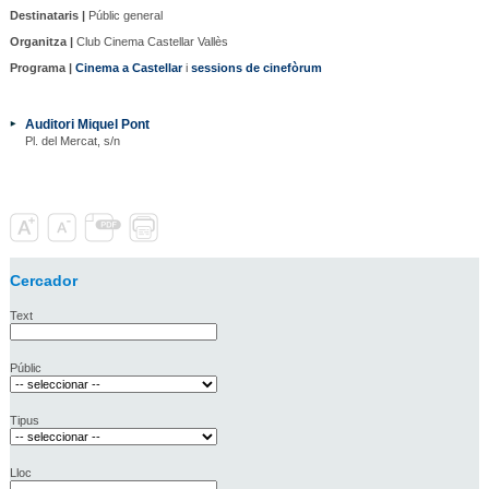
Destinataris |
Públic general
Organitza |
Club Cinema Castellar Vallès
Programa |
Cinema a Castellar
i
sessions de cinefòrum
Auditori Miquel Pont
Pl. del Mercat, s/n
Cercador
Text
Públic
Tipus
Lloc