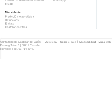
Comerços, restaurants i serveis
WhatsApp
privats
Miscel·lània
Predicció meteorològica
Defuncions
Entitats
Castellar en xifres
Ajuntament de Castellar del Vallès ·
Avís legal
Sobre el web
Accessibilitat
Mapa web
Passeig Tolrà, 1 | 08211 Castellar
del Vallès | Tel. 93 714 40 40