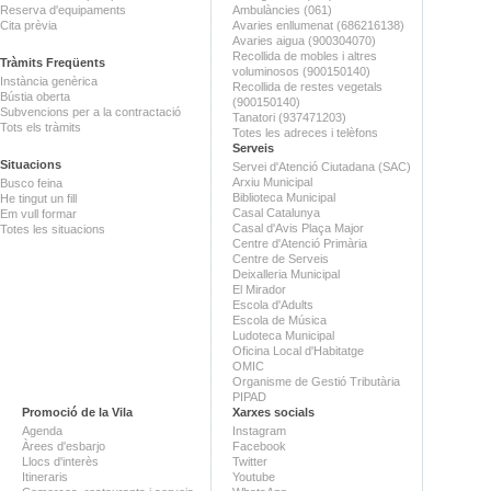
Reserva d'equipaments
Ambulàncies (061)
Cita prèvia
Avaries enllumenat (686216138)
Avaries aigua (900304070)
Recollida de mobles i altres
Tràmits Freqüents
voluminosos (900150140)
Instància genèrica
Recollida de restes vegetals
Bústia oberta
(900150140)
Subvencions per a la contractació
Tanatori (937471203)
Tots els tràmits
Totes les adreces i telèfons
Serveis
Situacions
Servei d'Atenció Ciutadana (SAC)
Arxiu Municipal
Busco feina
Biblioteca Municipal
He tingut un fill
Casal Catalunya
Em vull formar
Casal d'Avis Plaça Major
Totes les situacions
Centre d'Atenció Primària
Centre de Serveis
Deixalleria Municipal
El Mirador
Escola d'Adults
Escola de Música
Ludoteca Municipal
Oficina Local d'Habitatge
OMIC
Organisme de Gestió Tributària
PIPAD
Promoció de la Vila
Xarxes socials
Agenda
Instagram
Àrees d'esbarjo
Facebook
Llocs d'interès
Twitter
Itineraris
Youtube