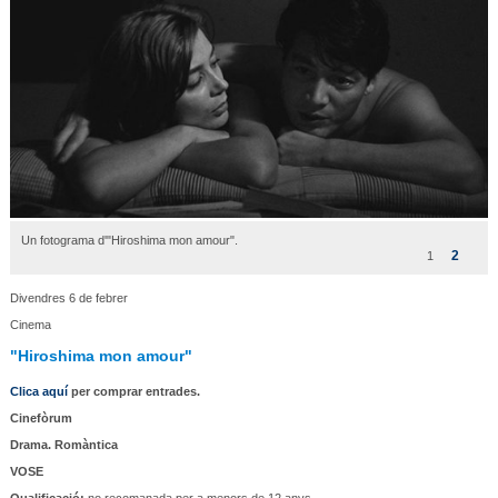
Un fotograma d'"Hiroshima mon amour".
2
1
Divendres 6 de febrer
Cinema
"Hiroshima mon amour"
Clica aquí
per comprar entrades.
Cinefòrum
Drama. Romàntica
VOSE
Qualificació:
no recomanada per a menors de 12 anys