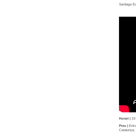
Santiago E
Horari |
19:
Preu |
Entra
Catalunya; 