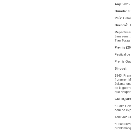
Any
: 2025
Durada:
10
País:
Catal
Direcció:
J
Repartime
Janssens, J
Tian Tosas
Premis (20
Festival de 
Premis Gaudí
Sinopsi:
1943. Franc
fronterer, 
Juliana, un
de la guerr
que despert
CRÍTIQUE
“Judith Col
com ho expl
Toni Vall: 
“El seu int
problemàtiq