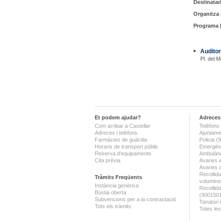
Destinatari
Organitza 
Programa 
Auditor
Pl. del M
Et podem ajudar?
Adreces 
Com arribar a Castellar
Telèfons 
Adreces i telèfons
Ajuntame
Farmàcies de guàrdia
Policia 
Horaris de transport públic
Emergènc
Reserva d'equipaments
Ambulànc
Cita prèvia
Avaries 
Avaries 
Recollida
Tràmits Freqüents
volumino
Instància genèrica
Recollid
Bústia oberta
(900150
Subvencions per a la contractació
Tanatori
Tots els tràmits
Totes les