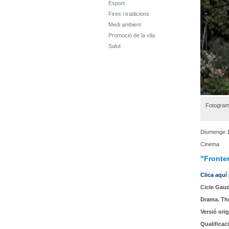
Esport
Fires i tradicions
Medi ambient
Promoció de la vila
Salut
Fotogram
Diumenge 
Cinema
"Fronte
Clica aquí
Cicle Gaud
Drama. Thr
Versió orig
Qualificac