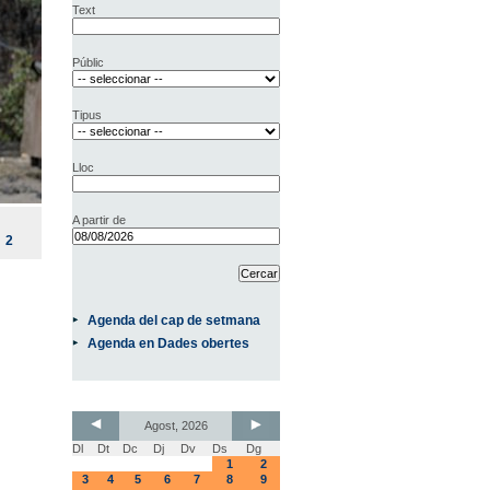
Text
Públic
Tipus
Lloc
A partir de
2
Agenda del cap de setmana
Agenda en Dades obertes
Agost, 2026
Dl
Dt
Dc
Dj
Dv
Ds
Dg
1
2
3
4
5
6
7
8
9