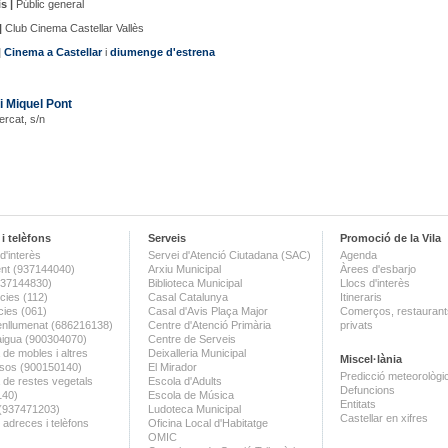
s |
Públic general
|
Club Cinema Castellar Vallès
|
Cinema a Castellar
i
diumenge d'estrena
i Miquel Pont
ercat, s/n
i telèfons
Serveis
Promoció de la Vila
d'interès
Servei d'Atenció Ciutadana (SAC)
Agenda
nt (937144040)
Arxiu Municipal
Àrees d'esbarjo
(937144830)
Biblioteca Municipal
Llocs d'interès
ies (112)
Casal Catalunya
Itineraris
ies (061)
Casal d'Avis Plaça Major
Comerços, restaurants
enllumenat (686216138)
Centre d'Atenció Primària
privats
aigua (900304070)
Centre de Serveis
 de mobles i altres
Deixalleria Municipal
Miscel·lània
sos (900150140)
El Mirador
Predicció meteorològi
a de restes vegetals
Escola d'Adults
Defuncions
140)
Escola de Música
Entitats
 (937471203)
Ludoteca Municipal
Castellar en xifres
 adreces i telèfons
Oficina Local d'Habitatge
OMIC