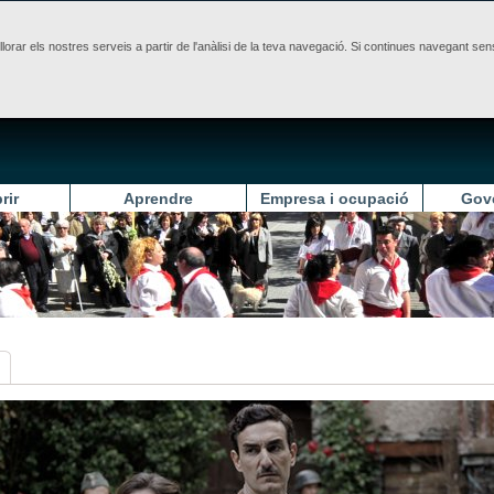
illorar els nostres serveis a partir de l'anàlisi de la teva navegació. Si continues navegant 
rir
Aprendre
Empresa i ocupació
Gov