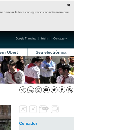
sense canviar la teva configuració considerarem que
Google Translate
Inici
Contacte
ern Obert
Seu electrònica
Cercador