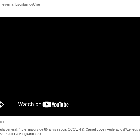
cheverría: EscribiendoCine
00
da general, 4,5 €; majors de 65 anys i socis CCCV, 4 €; Carnet Jove i Federació d’Ateneus 
3 €; Club La Vanguardia, 2x1