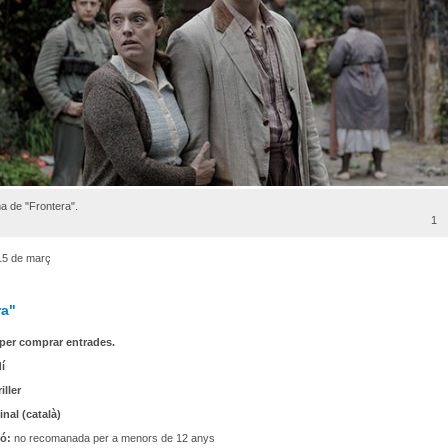
a de "Frontera".
1
15 de març
ra"
per comprar entrades.
í
iller
inal (català)
ió:
no recomanada per a menors de 12 anys