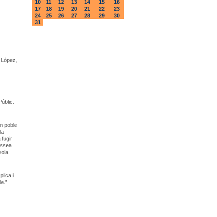
10
11
12
13
14
15
16
17
18
19
20
21
22
23
24
25
26
27
28
29
30
31
 López,
Públic.
un poble
la
 fugir
issea
yola.
lica i
le.”