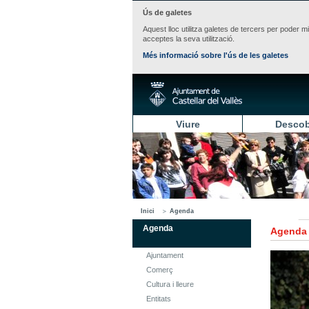
Ús de galetes
Aquest lloc utilitza galetes de tercers per poder m
acceptes la seva utilització.
Més informació sobre l'ús de les galetes
Viure
Descob
Inici
Agenda
Agenda
Agenda
Ajuntament
Comerç
Cultura i lleure
Entitats