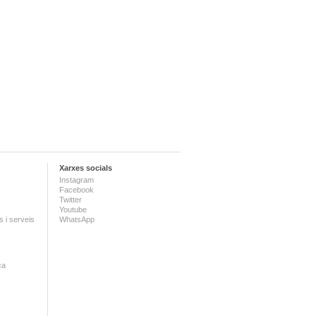
Xarxes socials
Instagram
Facebook
Twitter
Youtube
 i serveis
WhatsApp
ca