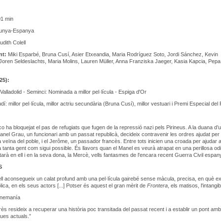
1 min
unya-Espanya
udith Colell
nt:
Miki Esparbé, Bruna Cusí, Asier Etxeandia, Maria Rodríguez Soto, Jordi Sánchez, Kevin
oren Seldeslachts, Maria Molins, Lauren Müller, Anna Franziska Jaeger, Kasia Kapcia, Pepa
25):
Valladolid - Seminci: Nominada a millor pel·lícula - Espiga d'Or
: millor pel·lícula, millor actriu secundària (Bruna Cusí), millor vestuari i Premi Especial del 
o ha bloquejat el pas de refugiats que fugen de la repressió nazi pels Pirineus. A la duana d’
Manel Grau, un funcionari amb un passat republicà, decideix contravenir les ordres ajudat per 
a veïna del poble, i el Jerôme, un passador francès. Entre tots inicien una croada per ajudar a
a tanta gent com sigui possible. És llavors quan el Manel es veurà atrapat en una perillosa od
arà en ell i en la seva dona, la Mercè, vells fantasmes de l'encara recent Guerra Civil espan
S
ell aconsegueix un calat profund amb una pel·lícula gairebé sense màcula, precisa, en què exp
ica, en els seus actors [...] Potser és aquest el gran mèrit de
Frontera
, els matisos, l'intangib
Cinemanía
erès resideix a recuperar una història poc transitada del passat recent i a establir un pont amb
ues actuals.”