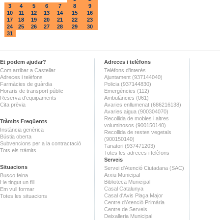
3
4
5
6
7
8
9
10
11
12
13
14
15
16
17
18
19
20
21
22
23
24
25
26
27
28
29
30
31
Et podem ajudar?
Adreces i telèfons
Com arribar a Castellar
Telèfons d'interès
Adreces i telèfons
Ajuntament (937144040)
Farmàcies de guàrdia
Policia (937144830)
Horaris de transport públic
Emergències (112)
Reserva d'equipaments
Ambulàncies (061)
Cita prèvia
Avaries enllumenat (686216138)
Avaries aigua (900304070)
Recollida de mobles i altres
Tràmits Freqüents
voluminosos (900150140)
Instància genèrica
Recollida de restes vegetals
Bústia oberta
(900150140)
Subvencions per a la contractació
Tanatori (937471203)
Tots els tràmits
Totes les adreces i telèfons
Serveis
Situacions
Servei d'Atenció Ciutadana (SAC)
Arxiu Municipal
Busco feina
Biblioteca Municipal
He tingut un fill
Casal Catalunya
Em vull formar
Casal d'Avis Plaça Major
Totes les situacions
Centre d'Atenció Primària
Centre de Serveis
Deixalleria Municipal