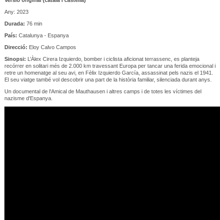
Any: 2023
Durada:
76 min
País:
Catalunya - Espanya
Direcció:
Eloy Calvo Campos
Sinopsi:
L’Àlex Cirera Izquierdo, bomber i ciclista aficionat terrassenc, es planteja
recórrer en solitari més de 2.000 km travessant Europa per tancar una ferida emocional i
retre un homenatge al seu avi, en Fèlix Izquierdo García, assassinat pels nazis el 1941.
El seu viatge també vol descobrir una part de la història familiar, silenciada durant anys.
Un documental de l'Amical de Mauthausen i altres camps i de totes les víctimes del
nazisme d'Espanya.