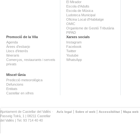
El Mirador
Escola d'Adults
Escola de Música
Ludoteca Municipal
Oficina Local d'Habitatge
OMIC
Organisme de Gestió Tributària
PIPAD
Promoció de la Vila
Xarxes socials
Agenda
Instagram
Àrees d'esbarjo
Facebook
Llocs d'interès
Twitter
Itineraris
Youtube
Comerços, restaurants i serveis
WhatsApp
privats
Miscel·lània
Predicció meteorològica
Defuncions
Entitats
Castellar en xifres
Ajuntament de Castellar del Vallès ·
Avís legal
Sobre el web
Accessibilitat
Mapa web
Passeig Tolrà, 1 | 08211 Castellar
del Vallès | Tel. 93 714 40 40