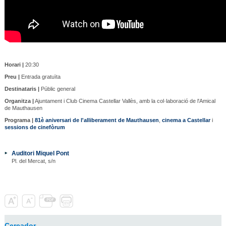
Horari |
20:30
Preu |
Entrada gratuïta
Destinataris |
Públic general
Organitza |
Ajuntament i Club Cinema Castellar Vallès, amb la col·laboració de l'Amical
de Mauthausen
Programa |
81è aniversari de l'alliberament de Mauthausen
,
cinema a Castellar
i
sessions de cinefòrum
Auditori Miquel Pont
Pl. del Mercat, s/n
Cercador