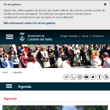
Ús de galetes
Aquest lloc utilitza galetes de tercers per poder millorar els nostres serveis a partir de
l'anàlisi de la teva navegació. Si continues navegant sense canviar la teva
configuració considerarem que acceptes la seva utilització.
Més informació sobre l'ús de les galetes
Google Translate
Inici
Contacte
Inici
Agenda
Agenda
Agenda