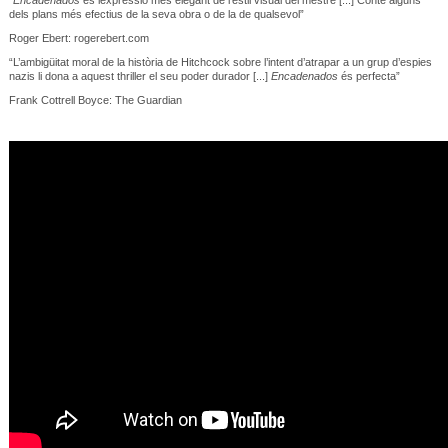
dels plans més efectius de la seva obra o de la de qualsevol”
Roger Ebert: rogerebert.com
“L’ambigüitat moral de la història de Hitchcock sobre l’intent d’atrapar a un grup d’espies
nazis li dona a aquest thriller el seu poder durador [...]
Encadenados
és perfecta”
Frank Cottrell Boyce: The Guardian