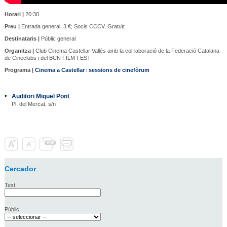
Horari |
20:30
Preu |
Entrada general, 3 €; Socis CCCV, Gratuït
Destinataris |
Públic general
Organitza |
Club Cinema Castellar Vallès amb la col·laboració de la Federació Catalana
de Cineclubs i del BCN FILM FEST
Programa |
Cinema a Castellar
i
sessions de cinefòrum
Auditori Miquel Pont
Pl. del Mercat, s/n
Cercador
Text
Públic