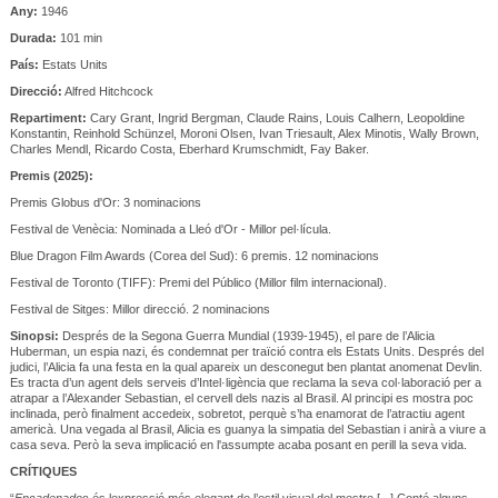
Any:
1946
Durada:
101 min
País:
Estats Units
Direcció:
Alfred Hitchcock
Repartiment:
Cary Grant, Ingrid Bergman, Claude Rains, Louis Calhern, Leopoldine
Konstantin, Reinhold Schünzel, Moroni Olsen, Ivan Triesault, Alex Minotis, Wally Brown,
Charles Mendl, Ricardo Costa, Eberhard Krumschmidt, Fay Baker.
Premis (2025):
Premis Globus d'Or: 3 nominacions
Festival de Venècia: Nominada a Lleó d'Or - Millor pel·lícula.
Blue Dragon Film Awards (Corea del Sud): 6 premis. 12 nominacions
Festival de Toronto (TIFF): Premi del Público (Millor film internacional).
Festival de Sitges: Millor direcció. 2 nominacions
Sinopsi:
Després de la Segona Guerra Mundial (1939-1945), el pare de l’Alicia
Huberman, un espia nazi, és condemnat per traïció contra els Estats Units. Després del
judici, l’Alicia fa una festa en la qual apareix un desconegut ben plantat anomenat Devlin.
Es tracta d’un agent dels serveis d’Intel·ligència que reclama la seva col·laboració per a
atrapar a l’Alexander Sebastian, el cervell dels nazis al Brasil. Al principi es mostra poc
inclinada, però finalment accedeix, sobretot, perquè s’ha enamorat de l’atractiu agent
americà. Una vegada al Brasil, Alicia es guanya la simpatia del Sebastian i anirà a viure a
casa seva. Però la seva implicació en l'assumpte acaba posant en perill la seva vida.
CRÍTIQUES
“
Encadenados
és lexpressió més elegant de l’estil visual del mestre [...] Conté alguns