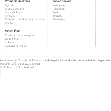
Promoció de la Vila
Xarxes socials
Agenda
Instagram
Àrees d'esbarjo
Facebook
Llocs d'interès
Twitter
Itineraris
Youtube
Comerços, restaurants i serveis
WhatsApp
privats
Miscel·lània
Predicció meteorològica
Defuncions
Entitats
Castellar en xifres
Ajuntament de Castellar del Vallès ·
Avís legal
Sobre el web
Accessibilitat
Mapa web
Passeig Tolrà, 1 | 08211 Castellar
del Vallès | Tel. 93 714 40 40