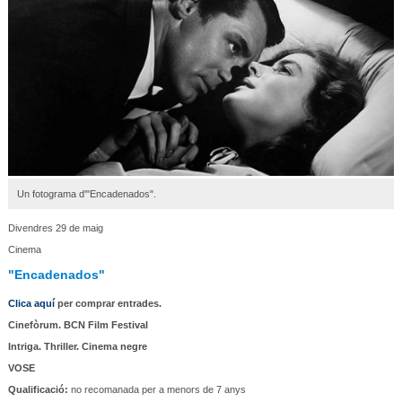
Un fotograma d'"Encadenados".
Divendres 29 de maig
Cinema
"Encadenados"
Clica aquí
per comprar entrades.
Cinefòrum. BCN Film Festival
Intriga. Thriller. Cinema negre
VOSE
Qualificació:
no recomanada per a menors de 7 anys