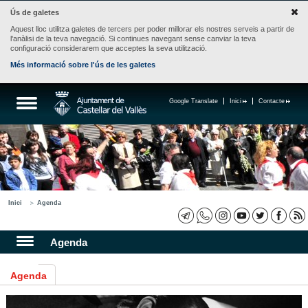
Ús de galetes
Aquest lloc utilitza galetes de tercers per poder millorar els nostres serveis a partir de
l'anàlisi de la teva navegació. Si continues navegant sense canviar la teva
configuració considerarem que acceptes la seva utilització.
Més informació sobre l'ús de les galetes
Google Translate
Inici
Contacte
Inici
Agenda
Agenda
Agenda