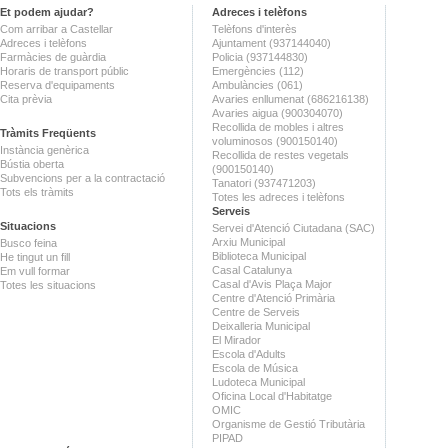
Et podem ajudar?
Adreces i telèfons
Com arribar a Castellar
Telèfons d'interès
Adreces i telèfons
Ajuntament (937144040)
Farmàcies de guàrdia
Policia (937144830)
Horaris de transport públic
Emergències (112)
Reserva d'equipaments
Ambulàncies (061)
Cita prèvia
Avaries enllumenat (686216138)
Avaries aigua (900304070)
Recollida de mobles i altres
Tràmits Freqüents
voluminosos (900150140)
Instància genèrica
Recollida de restes vegetals
Bústia oberta
(900150140)
Subvencions per a la contractació
Tanatori (937471203)
Tots els tràmits
Totes les adreces i telèfons
Serveis
Situacions
Servei d'Atenció Ciutadana (SAC)
Arxiu Municipal
Busco feina
Biblioteca Municipal
He tingut un fill
Casal Catalunya
Em vull formar
Casal d'Avis Plaça Major
Totes les situacions
Centre d'Atenció Primària
Centre de Serveis
Deixalleria Municipal
El Mirador
Escola d'Adults
Escola de Música
Ludoteca Municipal
Oficina Local d'Habitatge
OMIC
Organisme de Gestió Tributària
PIPAD