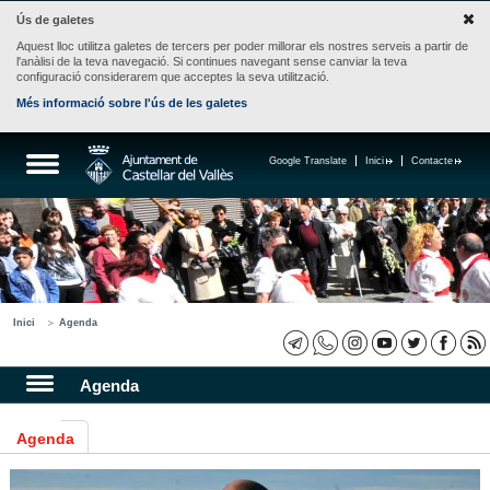
Ús de galetes
Aquest lloc utilitza galetes de tercers per poder millorar els nostres serveis a partir de
l'anàlisi de la teva navegació. Si continues navegant sense canviar la teva
configuració considerarem que acceptes la seva utilització.
Més informació sobre l'ús de les galetes
Google Translate
Inici
Contacte
Inici
Agenda
Agenda
Agenda