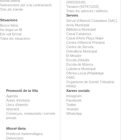
Bústia oberta
(900150140)
Subvencions per a la contractació
Tanatori (937471203)
Tots els tràmits
Totes les adreces i telèfons
Serveis
Situacions
Servei d'Atenció Ciutadana (SAC)
Arxiu Municipal
Busco feina
Biblioteca Municipal
He tingut un fill
Casal Catalunya
Em vull formar
Casal d'Avis Plaça Major
Totes les situacions
Centre d'Atenció Primària
Centre de Serveis
Deixalleria Municipal
El Mirador
Escola d'Adults
Escola de Música
Ludoteca Municipal
Oficina Local d'Habitatge
OMIC
Organisme de Gestió Tributària
PIPAD
Promoció de la Vila
Xarxes socials
Agenda
Instagram
Àrees d'esbarjo
Facebook
Llocs d'interès
Twitter
Itineraris
Youtube
Comerços, restaurants i serveis
WhatsApp
privats
Miscel·lània
Predicció meteorològica
Defuncions