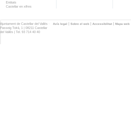
Entitats
Castellar en xifres
Ajuntament de Castellar del Vallès ·
Avís legal
Sobre el web
Accessibilitat
Mapa web
Passeig Tolrà, 1 | 08211 Castellar
del Vallès | Tel. 93 714 40 40