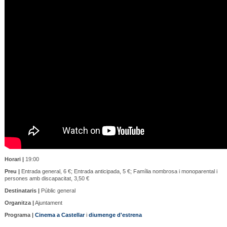
Horari |
19:00
Preu |
Entrada general, 6 €; Entrada anticipada, 5 €; Família nombrosa i monoparental i
persones amb discapacitat, 3,50 €
Destinataris |
Públic general
Organitza |
Ajuntament
Programa |
Cinema a Castellar
i
diumenge d'estrena