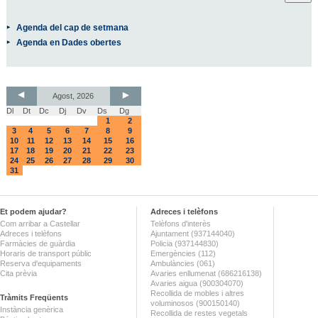
Agenda del cap de setmana
Agenda en Dades obertes
Agost, 2026
Dl
Dt
Dc
Dj
Dv
Ds
Dg
1
2
3
4
5
6
7
8
9
10
11
12
13
14
15
16
17
18
19
20
21
22
23
24
25
26
27
28
29
30
31
Et podem ajudar?
Adreces i telèfons
Com arribar a Castellar
Telèfons d'interès
Adreces i telèfons
Ajuntament (937144040)
Farmàcies de guàrdia
Policia (937144830)
Horaris de transport públic
Emergències (112)
Reserva d'equipaments
Ambulàncies (061)
Cita prèvia
Avaries enllumenat (686216138)
Avaries aigua (900304070)
Recollida de mobles i altres
Tràmits Freqüents
voluminosos (900150140)
Instància genèrica
Recollida de restes vegetals