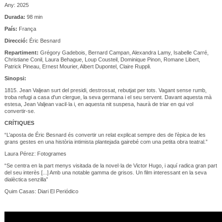
Any: 2025
Durada:
98 min
País:
França
Direcció:
Éric Besnard
Repartiment:
Grégory Gadebois, Bernard Campan, Alexandra Lamy, Isabelle Carré,
Christiane Conil, Laura Behague, Loup Cousteil, Dominique Pinon, Romane Libert,
Patrick Pineau, Ernest Mourier, Albert Dupontel, Claire Ruppli.
Sinopsi:
1815. Jean Valjean surt del presidi, destrossat, rebutjat per tots. Vagant sense rumb,
troba refugi a casa d'un clergue, la seva germana i el seu servent. Davant aquesta mà
estesa, Jean Valjean vacil·la i, en aquesta nit suspesa, haurà de triar en qui vol
convertir-se.
CRÍTIQUES
“L’aposta de Éric Besnard és convertir un relat explicat sempre des de l’èpica de les
grans gestes en una història intimista plantejada gairebé com una petita obra teatral.”
Laura Pérez: Fotogrames
“Se centra en la part menys visitada de la novel·la de Victor Hugo, i aquí radica gran part
del seu interès [...] Amb una notable gamma de grisos. Un film interessant en la seva
dialèctica senzilla”
Quim Casas: Diari El Periódico