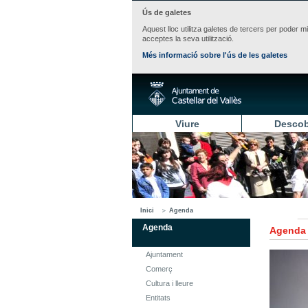
Ús de galetes
Aquest lloc utilitza galetes de tercers per poder m
acceptes la seva utilització.
Més informació sobre l'ús de les galetes
Viure
Descob
Inici
Agenda
Agenda
Agenda
Ajuntament
Comerç
Cultura i lleure
Entitats