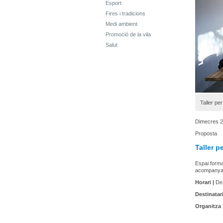
Esport
Fires i tradicions
Medi ambient
Promoció de la vila
Salut
Taller pe
Dimecres 2
Proposta
Taller p
Espai format
acompanyar 
Horari |
De 
Destinatari
Organitza 