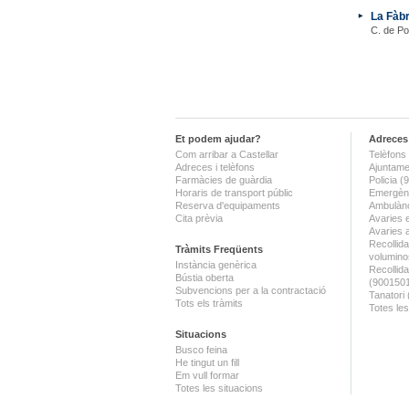
La Fàbr
C. de Po
Et podem ajudar?
Adreces 
Com arribar a Castellar
Telèfons 
Adreces i telèfons
Ajuntame
Farmàcies de guàrdia
Policia 
Horaris de transport públic
Emergènc
Reserva d'equipaments
Ambulànc
Cita prèvia
Avaries 
Avaries 
Recollida
Tràmits Freqüents
volumino
Instància genèrica
Recollid
Bústia oberta
(900150
Subvencions per a la contractació
Tanatori
Tots els tràmits
Totes les
Situacions
Busco feina
He tingut un fill
Em vull formar
Totes les situacions