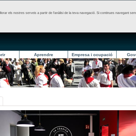
illorar els nostres serveis a partir de l'anàlisi de la teva navegació. Si continues navegant 
rir
Aprendre
Empresa i ocupació
Gov