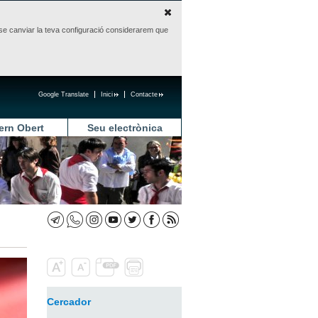
sense canviar la teva configuració considerarem que
Google Translate
Inici
Contacte
ern Obert
Seu electrònica
Cercador