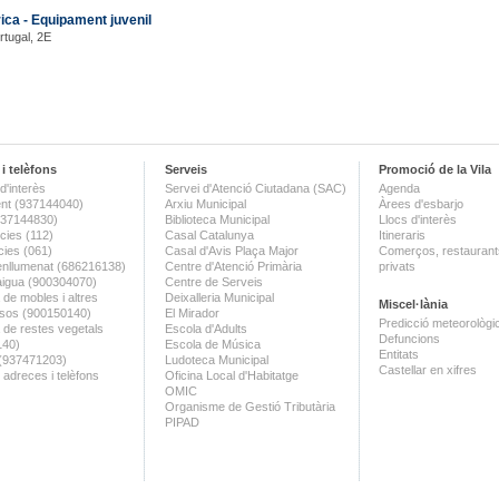
ica - Equipament juvenil
rtugal, 2E
i telèfons
Serveis
Promoció de la Vila
d'interès
Servei d'Atenció Ciutadana (SAC)
Agenda
nt (937144040)
Arxiu Municipal
Àrees d'esbarjo
(937144830)
Biblioteca Municipal
Llocs d'interès
ies (112)
Casal Catalunya
Itineraris
ies (061)
Casal d'Avis Plaça Major
Comerços, restaurants
enllumenat (686216138)
Centre d'Atenció Primària
privats
aigua (900304070)
Centre de Serveis
 de mobles i altres
Deixalleria Municipal
Miscel·lània
sos (900150140)
El Mirador
Predicció meteorològi
a de restes vegetals
Escola d'Adults
Defuncions
140)
Escola de Música
Entitats
 (937471203)
Ludoteca Municipal
Castellar en xifres
 adreces i telèfons
Oficina Local d'Habitatge
OMIC
Organisme de Gestió Tributària
PIPAD