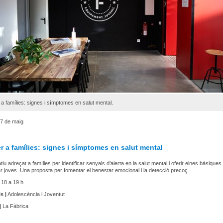
r a famílies: signes i símptomes en salut mental.
7 de maig
er a famílies: signes i símptomes en salut mental
iu adreçat a famílies per identificar senyals d’alerta en la salut mental i oferir eines bàsiques
joves. Una proposta per fomentar el benestar emocional i la detecció precoç.
18 a 19 h
s |
Adolescència i Joventut
|
La Fàbrica