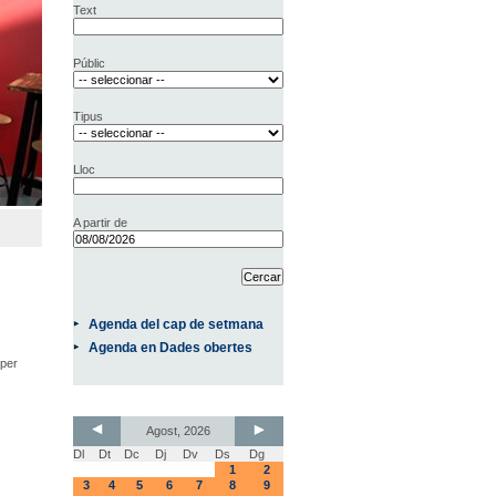
Text
Públic
Tipus
Lloc
A partir de
Agenda del cap de setmana
Agenda en Dades obertes
 per
Agost, 2026
Dl
Dt
Dc
Dj
Dv
Ds
Dg
1
2
3
4
5
6
7
8
9