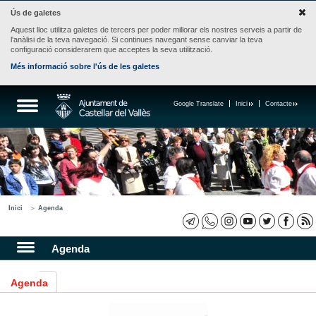
Ús de galetes
Aquest lloc utilitza galetes de tercers per poder millorar els nostres serveis a partir de
l'anàlisi de la teva navegació. Si continues navegant sense canviar la teva
configuració considerarem que acceptes la seva utilització.
Més informació sobre l'ús de les galetes
Google Translate
Inici
Contacte
Inici
Agenda
Agenda
Agenda