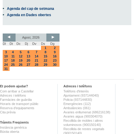
Agenda del cap de setmana
Agenda en Dades obertes
Agost, 2026
Dl
Dt
Dc
Dj
Dv
Ds
Dg
1
2
3
4
5
6
7
8
9
10
11
12
13
14
15
16
17
18
19
20
21
22
23
24
25
26
27
28
29
30
31
Et podem ajudar?
Adreces i telèfons
Com arribar a Castellar
Telèfons d'interès
Adreces i telèfons
Ajuntament (937144040)
Farmàcies de guàrdia
Policia (937144830)
Horaris de transport públic
Emergències (112)
Reserva d'equipaments
Ambulàncies (061)
Cita prèvia
Avaries enllumenat (686216138)
Avaries aigua (900304070)
Recollida de mobles i altres
Tràmits Freqüents
voluminosos (900150140)
Instància genèrica
Recollida de restes vegetals
Bústia oberta
(900150140)