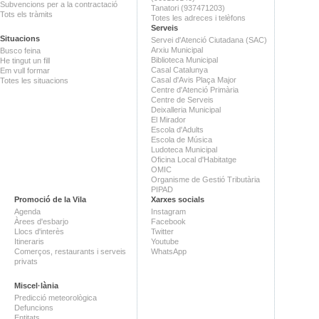
Subvencions per a la contractació
Tanatori (937471203)
Tots els tràmits
Totes les adreces i telèfons
Serveis
Situacions
Servei d'Atenció Ciutadana (SAC)
Arxiu Municipal
Busco feina
Biblioteca Municipal
He tingut un fill
Casal Catalunya
Em vull formar
Casal d'Avis Plaça Major
Totes les situacions
Centre d'Atenció Primària
Centre de Serveis
Deixalleria Municipal
El Mirador
Escola d'Adults
Escola de Música
Ludoteca Municipal
Oficina Local d'Habitatge
OMIC
Organisme de Gestió Tributària
PIPAD
Promoció de la Vila
Xarxes socials
Agenda
Instagram
Àrees d'esbarjo
Facebook
Llocs d'interès
Twitter
Itineraris
Youtube
Comerços, restaurants i serveis
WhatsApp
privats
Miscel·lània
Predicció meteorològica
Defuncions
Entitats