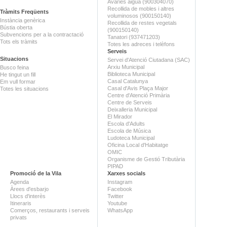
Avaries aigua (900304070)
Recollida de mobles i altres
Tràmits Freqüents
voluminosos (900150140)
Instància genèrica
Recollida de restes vegetals
Bústia oberta
(900150140)
Subvencions per a la contractació
Tanatori (937471203)
Tots els tràmits
Totes les adreces i telèfons
Serveis
Situacions
Servei d'Atenció Ciutadana (SAC)
Arxiu Municipal
Busco feina
Biblioteca Municipal
He tingut un fill
Casal Catalunya
Em vull formar
Casal d'Avis Plaça Major
Totes les situacions
Centre d'Atenció Primària
Centre de Serveis
Deixalleria Municipal
El Mirador
Escola d'Adults
Escola de Música
Ludoteca Municipal
Oficina Local d'Habitatge
OMIC
Organisme de Gestió Tributària
PIPAD
Promoció de la Vila
Xarxes socials
Agenda
Instagram
Àrees d'esbarjo
Facebook
Llocs d'interès
Twitter
Itineraris
Youtube
Comerços, restaurants i serveis
WhatsApp
privats