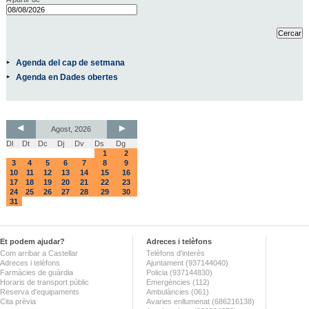
Agenda del cap de setmana
Agenda en Dades obertes
Agost, 2026
Dl
Dt
Dc
Dj
Dv
Ds
Dg
1
2
3
4
5
6
7
8
9
10
11
12
13
14
15
16
17
18
19
20
21
22
23
24
25
26
27
28
29
30
31
Et podem ajudar?
Adreces i telèfons
Com arribar a Castellar
Telèfons d'interès
Adreces i telèfons
Ajuntament (937144040)
Farmàcies de guàrdia
Policia (937144830)
Horaris de transport públic
Emergències (112)
Reserva d'equipaments
Ambulàncies (061)
Cita prèvia
Avaries enllumenat (686216138)