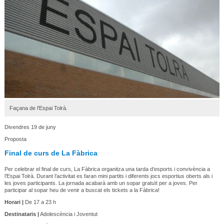
Façana de l'Espai Tolrà.
Divendres 19 de juny
Proposta
Final de curs de La Fàbrica
Per celebrar el final de curs, La Fàbrica organitza una tarda d’esports i convivència a
l’Espai Tolrà. Durant l’activitat es faran mini partits i diferents jocs esportius oberts als i
les joves participants. La jornada acabarà amb un sopar gratuït per a joves.
Per
participar al sopar heu de venir a buscat els tickets a la Fàbrica!
Horari |
De 17 a 23 h
Destinataris |
Adolescència i Joventut