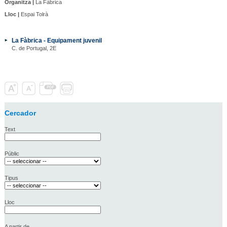
Organitza |
La Fàbrica
Lloc |
Espai Tolrà
La Fàbrica - Equipament juvenil
C. de Portugal, 2E
Cercador
Text
Públic
Tipus
Lloc
A partir de