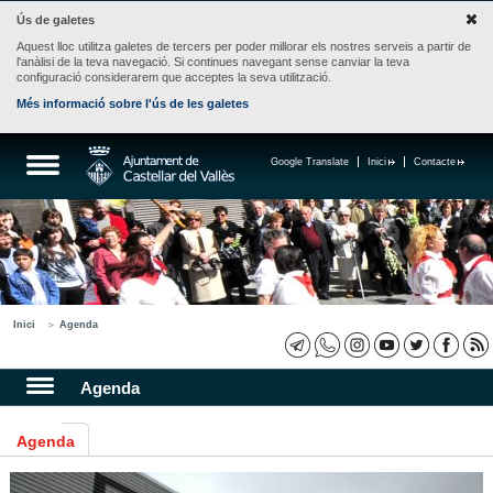
Ús de galetes
Aquest lloc utilitza galetes de tercers per poder millorar els nostres serveis a partir de
l'anàlisi de la teva navegació. Si continues navegant sense canviar la teva
configuració considerarem que acceptes la seva utilització.
Més informació sobre l'ús de les galetes
Google Translate
Inici
Contacte
Inici
Agenda
Agenda
Agenda