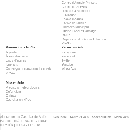
Centre d'Atenció Primària
Centre de Serveis
Deixalleria Municipal
El Mirador
Escola d'Adults
Escola de Música
Ludoteca Municipal
Oficina Local d'Habitatge
OMIC
Organisme de Gestió Tributària
PIPAD
Promoció de la Vila
Xarxes socials
Agenda
Instagram
Àrees d'esbarjo
Facebook
Llocs d'interès
Twitter
Itineraris
Youtube
Comerços, restaurants i serveis
WhatsApp
privats
Miscel·lània
Predicció meteorològica
Defuncions
Entitats
Castellar en xifres
Ajuntament de Castellar del Vallès ·
Avís legal
Sobre el web
Accessibilitat
Mapa web
Passeig Tolrà, 1 | 08211 Castellar
del Vallès | Tel. 93 714 40 40