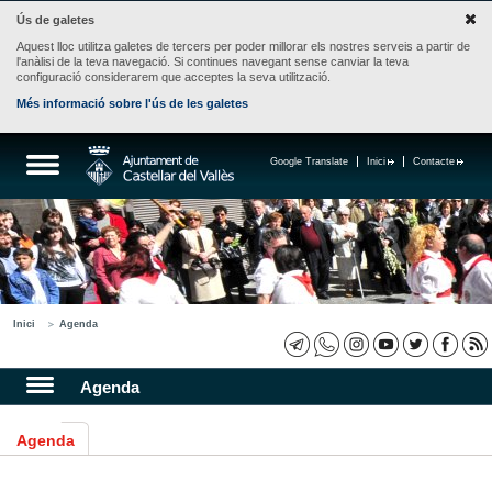
Ús de galetes
Aquest lloc utilitza galetes de tercers per poder millorar els nostres serveis a partir de
l'anàlisi de la teva navegació. Si continues navegant sense canviar la teva
configuració considerarem que acceptes la seva utilització.
Més informació sobre l'ús de les galetes
Google Translate
Inici
Contacte
Inici
Agenda
Agenda
Agenda