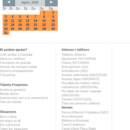
Agost, 2026
Dl
Dt
Dc
Dj
Dv
Ds
Dg
1
2
3
4
5
6
7
8
9
10
11
12
13
14
15
16
17
18
19
20
21
22
23
24
25
26
27
28
29
30
31
Et podem ajudar?
Adreces i telèfons
Com arribar a Castellar
Telèfons d'interès
Adreces i telèfons
Ajuntament (937144040)
Farmàcies de guàrdia
Policia (937144830)
Horaris de transport públic
Emergències (112)
Reserva d'equipaments
Ambulàncies (061)
Cita prèvia
Avaries enllumenat (686216138)
Avaries aigua (900304070)
Recollida de mobles i altres
Tràmits Freqüents
voluminosos (900150140)
Instància genèrica
Recollida de restes vegetals
Bústia oberta
(900150140)
Subvencions per a la contractació
Tanatori (937471203)
Tots els tràmits
Totes les adreces i telèfons
Serveis
Situacions
Servei d'Atenció Ciutadana (SAC)
Arxiu Municipal
Busco feina
Biblioteca Municipal
He tingut un fill
Casal Catalunya
Em vull formar
Casal d'Avis Plaça Major
Totes les situacions