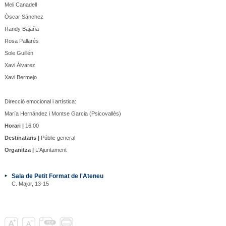
Meli Canadell
Òscar Sánchez
Randy Bajaña
Rosa Pallarés
Sole Guillén
Xavi Álvarez
Xavi Bermejo
Direcció emocional i artística:
María Hernández i Montse Garcia (Psicovallès)
Horari |
16:00
Destinataris |
Públic general
Organitza |
L'Ajuntament
Sala de Petit Format de l'Ateneu
C. Major, 13-15