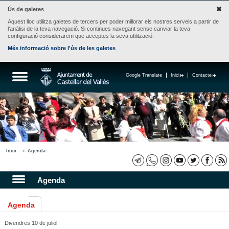
Ús de galetes
Aquest lloc utilitza galetes de tercers per poder millorar els nostres serveis a partir de
l'anàlisi de la teva navegació. Si continues navegant sense canviar la teva
configuració considerarem que acceptes la seva utilització.
Més informació sobre l'ús de les galetes
Google Translate
Inici
Contacte
Inici
Agenda
Agenda
Agenda
Divendres 10 de juliol