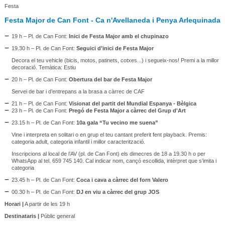
Festa
Festa Major de Can Font - Ca n'Avellaneda i Penya Arlequinada
19 h – Pl. de Can Font:
Inici de Festa Major amb el chupinazo
19.30 h – Pl. de Can Font:
Seguici d’inici de Festa Major
Decora el teu vehicle (bicis, motos, patinets, cotxes...) i segueix-nos! Premi a la millor
decoració. Temàtica: Estiu
20 h – Pl. de Can Font:
Obertura del bar de Festa Major
Servei de bar i d’entrepans a la brasa a càrrec de CAF
21 h – Pl. de Can Font:
Visionat del partit del Mundial Espanya - Bèlgica
23 h – Pl. de Can Font:
Pregó de Festa Major a càrrec del Grup d'Art
23.15 h – Pl. de Can Font:
10a gala “Tu vecino me suena”
Vine i interpreta en solitari o en grup el teu cantant preferit fent playback. Premis:
categoria adult, categoria infantil i millor caracterització.
Inscripcions al local de l’AV (pl. de Can Font) els dimecres de 18 a 19.30 h o per
WhatsApp al tel. 659 745 140. Cal indicar nom, cançó escollida, intèrpret que s’imita i
categoria
23.45 h – Pl. de Can Font:
Coca i cava a càrrec del forn Valero
00.30 h – Pl. de Can Font:
DJ en viu a càrrec del grup JOS
Horari |
A partir de les 19 h
Destinataris |
Públic general