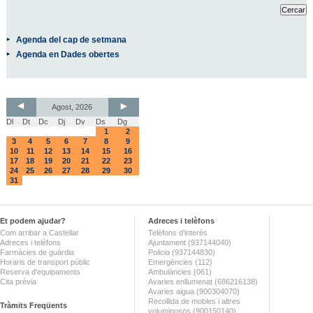
Agenda del cap de setmana
Agenda en Dades obertes
Agost, 2026
Dl
Dt
Dc
Dj
Dv
Ds
Dg
1
2
3
4
5
6
7
8
9
10
11
12
13
14
15
16
17
18
19
20
21
22
23
24
25
26
27
28
29
30
31
Et podem ajudar?
Adreces i telèfons
Com arribar a Castellar
Telèfons d'interès
Adreces i telèfons
Ajuntament (937144040)
Farmàcies de guàrdia
Policia (937144830)
Horaris de transport públic
Emergències (112)
Reserva d'equipaments
Ambulàncies (061)
Cita prèvia
Avaries enllumenat (686216138)
Avaries aigua (900304070)
Recollida de mobles i altres
Tràmits Freqüents
voluminosos (900150140)