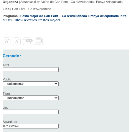
Organitza |
Associació de Veïns de Can Font - Ca n'Avellaneda i Penya Arlequinada
Lloc |
Can Font - Ca n'Avellaneda
Programa |
Festa Major de Can Font – Ca n’Avellaneda i Penya Arlequinada
,
nits
d'Estiu 2026
i
revetlles i festes majors
Cercador
Text
Públic
Tipus
Lloc
A partir de