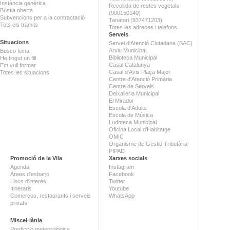
Instància genèrica
Recollida de restes vegetals
Bústia oberta
(900150140)
Subvencions per a la contractació
Tanatori (937471203)
Tots els tràmits
Totes les adreces i telèfons
Serveis
Situacions
Servei d'Atenció Ciutadana (SAC)
Arxiu Municipal
Busco feina
Biblioteca Municipal
He tingut un fill
Casal Catalunya
Em vull formar
Casal d'Avis Plaça Major
Totes les situacions
Centre d'Atenció Primària
Centre de Serveis
Deixalleria Municipal
El Mirador
Escola d'Adults
Escola de Música
Ludoteca Municipal
Oficina Local d'Habitatge
OMIC
Organisme de Gestió Tributària
PIPAD
Promoció de la Vila
Xarxes socials
Agenda
Instagram
Àrees d'esbarjo
Facebook
Llocs d'interès
Twitter
Itineraris
Youtube
Comerços, restaurants i serveis
WhatsApp
privats
Miscel·lània
Predicció meteorològica