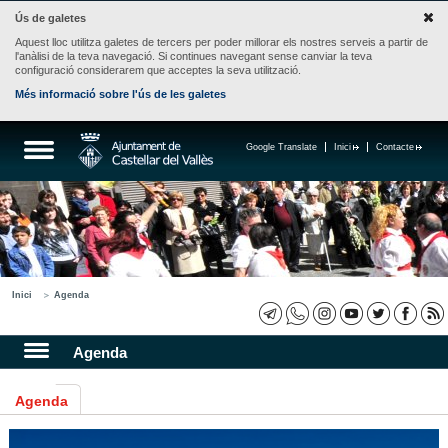
Ús de galetes
Aquest lloc utilitza galetes de tercers per poder millorar els nostres serveis a partir de
l'anàlisi de la teva navegació. Si continues navegant sense canviar la teva
configuració considerarem que acceptes la seva utilització.
Més informació sobre l'ús de les galetes
Google Translate
Inici
Contacte
Inici
Agenda
Agenda
Agenda