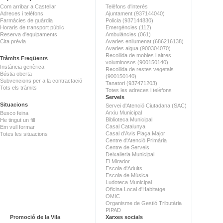
Com arribar a Castellar
Telèfons d'interès
Adreces i telèfons
Ajuntament (937144040)
Farmàcies de guàrdia
Policia (937144830)
Horaris de transport públic
Emergències (112)
Reserva d'equipaments
Ambulàncies (061)
Cita prèvia
Avaries enllumenat (686216138)
Avaries aigua (900304070)
Recollida de mobles i altres
Tràmits Freqüents
voluminosos (900150140)
Instància genèrica
Recollida de restes vegetals
Bústia oberta
(900150140)
Subvencions per a la contractació
Tanatori (937471203)
Tots els tràmits
Totes les adreces i telèfons
Serveis
Situacions
Servei d'Atenció Ciutadana (SAC)
Arxiu Municipal
Busco feina
Biblioteca Municipal
He tingut un fill
Casal Catalunya
Em vull formar
Casal d'Avis Plaça Major
Totes les situacions
Centre d'Atenció Primària
Centre de Serveis
Deixalleria Municipal
El Mirador
Escola d'Adults
Escola de Música
Ludoteca Municipal
Oficina Local d'Habitatge
OMIC
Organisme de Gestió Tributària
PIPAD
Promoció de la Vila
Xarxes socials