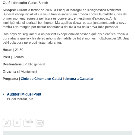
Guió i direcció:
Carles Bosch
Sinopsi:
Durant la tardor de 2007, a Pasqual Maragall se li diagnostica Alzheimer.
Superat el cop inicial, ell i la seva família inicien una croada contra la malaltia i, des del
primer moment, aquesta pel·lícula es converteix en testimoni d'excepció. Amb
intel·ligència, sinceritat i bon humor, Maragall es deixa retratar juntament amb la seva
família i els metges per deixar constància del dia a dia de la seva lluita personal.
Dos anys de seguiment a un pacient excepcional disposat a què els científics trobin la
cura abans que la xifra de 26 milions de malalts de tot el món es multipliqui per 10. Una
pel·lícula dura però optimista malgrat tot.
Horari |
21:30
Preu |
3 euros
Destinataris |
Públic general
Organitza |
Ajuntament
Programa |
Cicle de Cinema en Català
i
cinema a Castellar
Auditori Miquel Pont
Pl. del Mercat, s/n