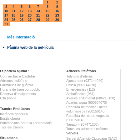
1
2
3
4
5
6
7
8
9
10
11
12
13
14
15
16
17
18
19
20
21
22
23
24
25
26
27
28
29
30
31
Més informació
Pàgina web de la pel·lícula
Et podem ajudar?
Adreces i telèfons
Com arribar a Castellar
Telèfons d'interès
Adreces i telèfons
Ajuntament (937144040)
Farmàcies de guàrdia
Policia (937144830)
Horaris de transport públic
Emergències (112)
Reserva d'equipaments
Ambulàncies (061)
Cita prèvia
Avaries enllumenat (686216138)
Avaries aigua (900304070)
Recollida de mobles i altres
Tràmits Freqüents
voluminosos (900150140)
Instància genèrica
Recollida de restes vegetals
Bústia oberta
(900150140)
Subvencions per a la contractació
Tanatori (937471203)
Tots els tràmits
Totes les adreces i telèfons
Serveis
Situacions
Servei d'Atenció Ciutadana (SAC)