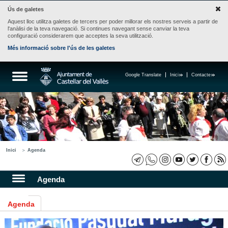
Ús de galetes
Aquest lloc utilitza galetes de tercers per poder millorar els nostres serveis a partir de
l'anàlisi de la teva navegació. Si continues navegant sense canviar la teva
configuració considerarem que acceptes la seva utilització.
Més informació sobre l'ús de les galetes
Google Translate
Inici
Contacte
Inici
Agenda
Agenda
Agenda