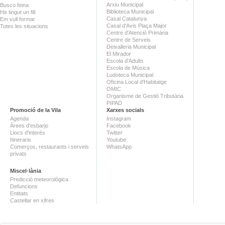
Arxiu Municipal
Busco feina
Biblioteca Municipal
He tingut un fill
Casal Catalunya
Em vull formar
Casal d'Avis Plaça Major
Totes les situacions
Centre d'Atenció Primària
Centre de Serveis
Deixalleria Municipal
El Mirador
Escola d'Adults
Escola de Música
Ludoteca Municipal
Oficina Local d'Habitatge
OMIC
Organisme de Gestió Tributària
PIPAD
Promoció de la Vila
Xarxes socials
Agenda
Instagram
Àrees d'esbarjo
Facebook
Llocs d'interès
Twitter
Itineraris
Youtube
Comerços, restaurants i serveis
WhatsApp
privats
Miscel·lània
Predicció meteorològica
Defuncions
Entitats
Castellar en xifres