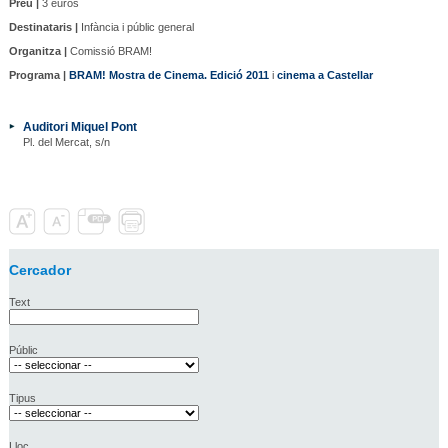
Preu |
3 euros
Destinataris |
Infància i públic general
Organitza |
Comissió BRAM!
Programa |
BRAM! Mostra de Cinema. Edició 2011
i
cinema a Castellar
Auditori Miquel Pont
Pl. del Mercat, s/n
Cercador
Text
Públic
Tipus
Lloc