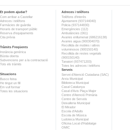
Et podem ajudar?
Adreces i telèfons
Com arribar a Castellar
Telèfons d'interès
Adreces i telèfons
Ajuntament (937144040)
Farmàcies de guàrdia
Policia (937144830)
Horaris de transport públic
Emergències (112)
Reserva d'equipaments
Ambulàncies (061)
Cita prèvia
Avaries enllumenat (686216138)
Avaries aigua (900304070)
Recollida de mobles i altres
Tràmits Freqüents
voluminosos (900150140)
Instància genèrica
Recollida de restes vegetals
Bústia oberta
(900150140)
Subvencions per a la contractació
Tanatori (937471203)
Tots els tràmits
Totes les adreces i telèfons
Serveis
Situacions
Servei d'Atenció Ciutadana (SAC)
Arxiu Municipal
Busco feina
Biblioteca Municipal
He tingut un fill
Casal Catalunya
Em vull formar
Casal d'Avis Plaça Major
Totes les situacions
Centre d'Atenció Primària
Centre de Serveis
Deixalleria Municipal
El Mirador
Escola d'Adults
Escola de Música
Ludoteca Municipal
Oficina Local d'Habitatge
OMIC