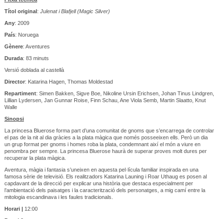
Títol original
:
Julenat i Blafjell (Magic Silver)
Any
: 2009
País
: Noruega
Gènere
: Aventures
Durada
: 83 minuts
Versió doblada al castellà
Director
: Katarina Hagen, Thomas Moldestad
Repartiment
: Simen Bakken, Sigve Boe, Nikoline Ursin Erichsen, Johan Tinus Lindgren,
Lillian Lydersen, Jan Gunnar Roise, Finn Schau, Ane Viola Semb, Martin Slaatto, Knut
Walle
Sinopsi
La princesa Bluerose forma part d’una comunitat de gnoms que s’encarrega de controlar
el pas de la nit al dia gràcies a la plata màgica que només posseeixen ells. Però un dia
un grup format per gnoms i homes roba la plata, condemnant així el món a viure en
penombra per sempre. La princesa Bluerose haurà de superar proves molt dures per
recuperar la plata màgica.
Aventura, màgia i fantasia s’uneixen en aquesta pel·lícula familiar inspirada en una
famosa sèrie de televisió. Els realitzadors Katarina Launing i Roar Uthaug es posen al
capdavant de la direcció per explicar una història que destaca especialment per
l’ambientació dels paisatges i la caracterització dels personatges, a mig camí entre la
mitologia escandinava i les faules tradicionals.
Horari |
12:00