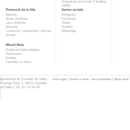
Organisme de Gestió Tributària
PIPAD
Promoció de la Vila
Xarxes socials
Agenda
Instagram
Àrees d'esbarjo
Facebook
Llocs d'interès
Twitter
Itineraris
Youtube
Comerços, restaurants i serveis
WhatsApp
privats
Miscel·lània
Predicció meteorològica
Defuncions
Entitats
Castellar en xifres
Ajuntament de Castellar del Vallès ·
Avís legal
Sobre el web
Accessibilitat
Mapa web
Passeig Tolrà, 1 | 08211 Castellar
del Vallès | Tel. 93 714 40 40