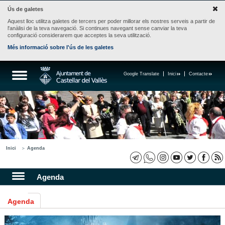
Ús de galetes
Aquest lloc utilitza galetes de tercers per poder millorar els nostres serveis a partir de
l'anàlisi de la teva navegació. Si continues navegant sense canviar la teva
configuració considerarem que acceptes la seva utilització.
Més informació sobre l'ús de les galetes
Google Translate
Inici
Contacte
Inici
Agenda
Agenda
Agenda