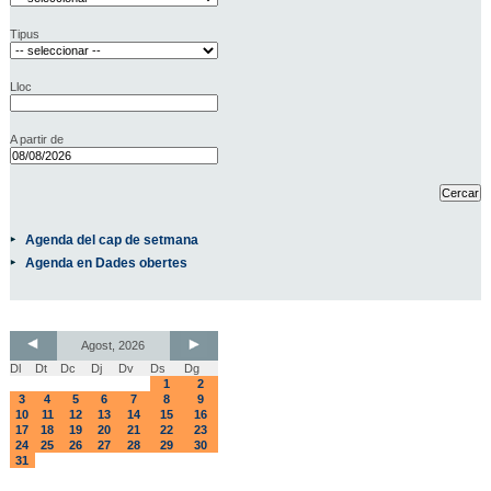
Tipus
Lloc
A partir de
Agenda del cap de setmana
Agenda en Dades obertes
Agost, 2026
Dl
Dt
Dc
Dj
Dv
Ds
Dg
1
2
3
4
5
6
7
8
9
10
11
12
13
14
15
16
17
18
19
20
21
22
23
24
25
26
27
28
29
30
31