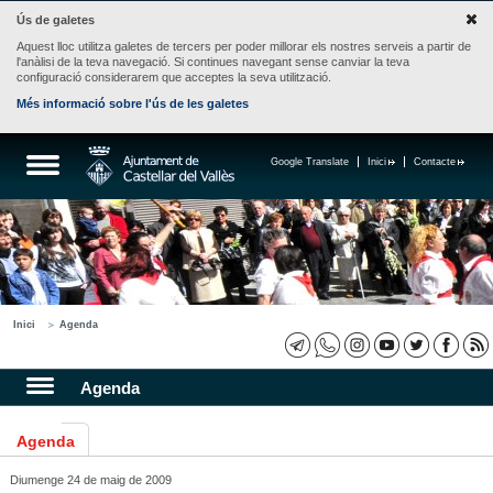
Ús de galetes
Aquest lloc utilitza galetes de tercers per poder millorar els nostres serveis a partir de
l'anàlisi de la teva navegació. Si continues navegant sense canviar la teva
configuració considerarem que acceptes la seva utilització.
Més informació sobre l'ús de les galetes
Google Translate
Inici
Contacte
Inici
Agenda
Agenda
Agenda
Diumenge 24 de maig de 2009