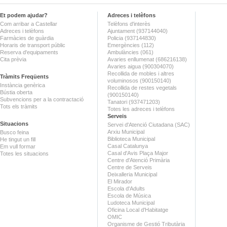
Et podem ajudar?
Adreces i telèfons
Com arribar a Castellar
Telèfons d'interès
Adreces i telèfons
Ajuntament (937144040)
Farmàcies de guàrdia
Policia (937144830)
Horaris de transport públic
Emergències (112)
Reserva d'equipaments
Ambulàncies (061)
Cita prèvia
Avaries enllumenat (686216138)
Avaries aigua (900304070)
Recollida de mobles i altres
Tràmits Freqüents
voluminosos (900150140)
Instància genèrica
Recollida de restes vegetals
Bústia oberta
(900150140)
Subvencions per a la contractació
Tanatori (937471203)
Tots els tràmits
Totes les adreces i telèfons
Serveis
Situacions
Servei d'Atenció Ciutadana (SAC)
Arxiu Municipal
Busco feina
Biblioteca Municipal
He tingut un fill
Casal Catalunya
Em vull formar
Casal d'Avis Plaça Major
Totes les situacions
Centre d'Atenció Primària
Centre de Serveis
Deixalleria Municipal
El Mirador
Escola d'Adults
Escola de Música
Ludoteca Municipal
Oficina Local d'Habitatge
OMIC
Organisme de Gestió Tributària