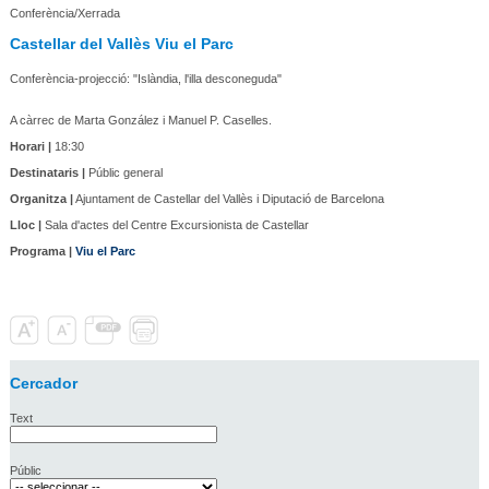
Conferència/Xerrada
Castellar del Vallès Viu el Parc
Conferència-projecció: "Islàndia, l'illa desconeguda"
A càrrec de Marta González i Manuel P. Caselles.
Horari |
18:30
Destinataris |
Públic general
Organitza |
Ajuntament de Castellar del Vallès i Diputació de Barcelona
Lloc |
Sala d'actes del Centre Excursionista de Castellar
Programa |
Viu el Parc
Cercador
Text
Públic