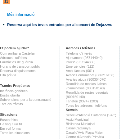
31
Més informació
Reserva aquí les teves entrades per al concert de Dejazzvu
Et podem ajudar?
Adreces i telèfons
Com arribar a Castellar
Telèfons d'interès
Adreces i telèfons
Ajuntament (937144040)
Farmàcies de guàrdia
Policia (937144830)
Horaris de transport públic
Emergències (112)
Reserva d'equipaments
Ambulàncies (061)
Cita prèvia
Avaries enllumenat (686216138)
Avaries aigua (900304070)
Recollida de mobles i altres
Tràmits Freqüents
voluminosos (900150140)
Instància genèrica
Recollida de restes vegetals
Bústia oberta
(900150140)
Subvencions per a la contractació
Tanatori (937471203)
Tots els tràmits
Totes les adreces i telèfons
Serveis
Situacions
Servei d'Atenció Ciutadana (SAC)
Arxiu Municipal
Busco feina
Biblioteca Municipal
He tingut un fill
Casal Catalunya
Em vull formar
Casal d'Avis Plaça Major
Totes les situacions
Centre d'Atenció Primària