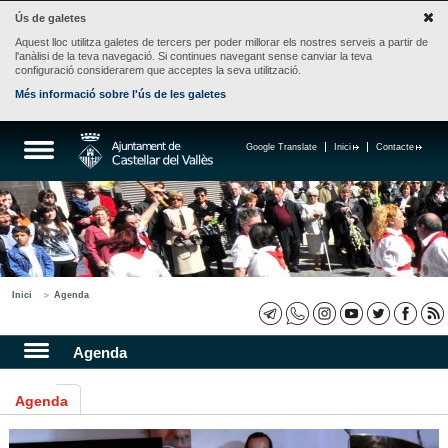
Ús de galetes
Aquest lloc utilitza galetes de tercers per poder millorar els nostres serveis a partir de
l'anàlisi de la teva navegació. Si continues navegant sense canviar la teva
configuració considerarem que acceptes la seva utilització.
Més informació sobre l'ús de les galetes
Google Translate
Inici
Contacte
Inici
Agenda
Agenda
Agenda