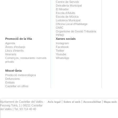
Centre de Serveis
Deixalleria Municipal
El Mirador
Escola d'Adults
Escola de Música
Ludoteca Municipal
Oficina Local d'Habitatge
OMIC
Organisme de Gestió Tributària
PIPAD
Promoció de la Vila
Xarxes socials
Agenda
Instagram
Àrees d'esbarjo
Facebook
Llocs d'interès
Twitter
Itineraris
Youtube
Comerços, restaurants i serveis
WhatsApp
privats
Miscel·lània
Predicció meteorològica
Defuncions
Entitats
Castellar en xifres
Ajuntament de Castellar del Vallès ·
Avís legal
Sobre el web
Accessibilitat
Mapa web
Passeig Tolrà, 1 | 08211 Castellar
del Vallès | Tel. 93 714 40 40