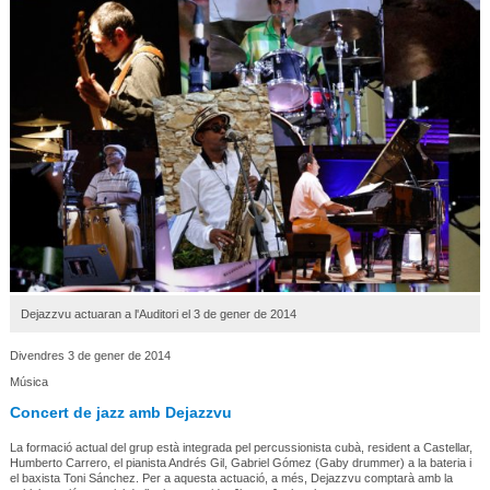
Dejazzvu actuaran a l'Auditori el 3 de gener de 2014
Divendres 3 de gener de 2014
Música
Concert de jazz amb Dejazzvu
La formació actual del grup està integrada pel percussionista cubà, resident a Castellar,
Humberto Carrero, el pianista Andrés Gil, Gabriel Gómez (Gaby drummer) a la bateria i
el baxista Toni Sánchez. Per a aquesta actuació, a més, Dejazzvu comptarà amb la