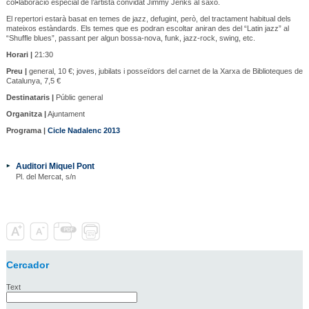
col•laboració especial de l’artista convidat Jimmy Jenks al saxo.
El repertori estarà basat en temes de jazz, defugint, però, del tractament habitual dels
mateixos estàndards. Els temes que es podran escoltar aniran des del “Latin jazz” al
“Shuffle blues”, passant per algun bossa-nova, funk, jazz-rock, swing, etc.
Horari |
21:30
Preu |
general, 10 €; joves, jubilats i posseïdors del carnet de la Xarxa de Biblioteques de
Catalunya, 7,5 €
Destinataris |
Públic general
Organitza |
Ajuntament
Programa |
Cicle Nadalenc 2013
Auditori Miquel Pont
Pl. del Mercat, s/n
Cercador
Text