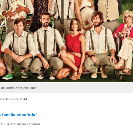
el cartell de la pel·lícula
 de febrer de 2014
 familia española"
nal:
La gran familia española