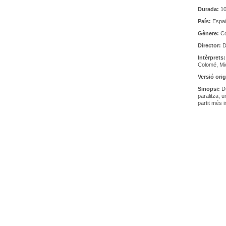
Durada:
10
País:
Espa
Gènere:
C
Director:
D
Intèrprets
Colomé, Miq
Versió orig
Sinopsi:
Du
paralitza, u
partit més 