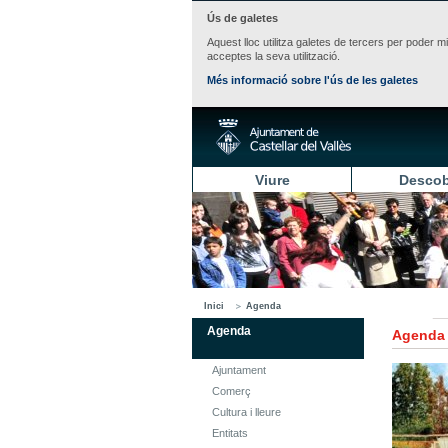
Ús de galetes
Aquest lloc utilitza galetes de tercers per poder m
acceptes la seva utilització.
Més informació sobre l'ús de les galetes
Viure
Descob
Inici
Agenda
Agenda
Agenda
Ajuntament
Comerç
Cultura i lleure
Entitats