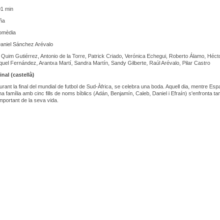
1 min
ña
omèdia
aniel Sánchez Arévalo
:
Quim Gutiérrez, Antonio de la Torre, Patrick Criado, Verónica Echegui, Roberto Álamo, Héct
uel Fernández, Arantxa Martí, Sandra Martín, Sandy Gilberte, Raúl Arévalo, Pilar Castro
inal (castellà)
rant la final del mundial de futbol de Sud-Àfrica, se celebra una boda. Aquell dia, mentre Es
na família amb cinc fills de noms bíblics (Adán, Benjamín, Caleb, Daniel i Efraín) s'enfronta ta
important de la seva vida.