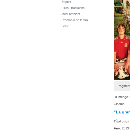
Esport
Fires i tradicions
Medi ambient
Promoció de la vila
Salut
Fragment d
Diumenge 9
Cinema
"La gran
Títol origi
Any:
2013