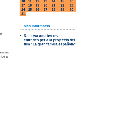
10
11
12
13
14
15
16
17
18
19
20
21
22
23
24
25
26
27
28
29
30
31
Més informació
or
Reserva aquí les teves
entrades per a la projecció del
film "La gran familia española"
paña es
mbé al