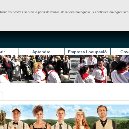
illorar els nostres serveis a partir de l'anàlisi de la teva navegació. Si continues navegant 
rir
Aprendre
Empresa i ocupació
Gov