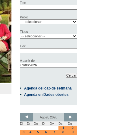
Text
Públic
Tipus
Lloc
A partir de
Agenda del cap de setmana
Agenda en Dades obertes
Agost, 2026
Dl
Dt
Dc
Dj
Dv
Ds
Dg
1
2
3
4
5
6
7
8
9