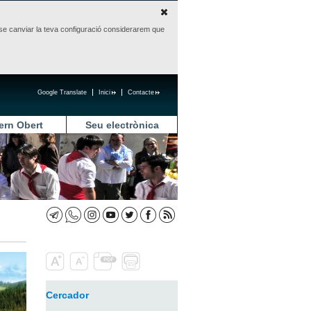
sense canviar la teva configuració considerarem que
Google Translate
Inici
Contacte
ern Obert
Seu electrònica
Cercador