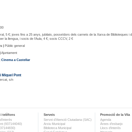
00
al, 5 €; joves fins a 25 anys, jubilats, posseïdors dels carnets de la Xarxa de Biblioteques i d
per la llengua, i socis de l'Aula, 4 €; socis CCCV, 2 €
s |
Públic general
|
Ajuntament
|
Cinema a Castellar
i Miquel Pont
ercat, s/n
i telèfons
Serveis
Promoció de la Vila
d'interès
Servei d'Atenció Ciutadana (SAC)
Agenda
nt (937144040)
Arxiu Municipal
Àrees d'esbarjo
(937144830)
Biblioteca Municipal
Llocs d'interès