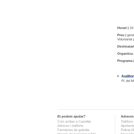
Horari |
18:
Preu |
gener
Voluntariat 
Destinatari
Organitza 
Programa 
Auditor
Pl. del M
Et podem ajudar?
Adreces 
Com arribar a Castellar
Telèfons 
Adreces i telèfons
Ajuntame
Farmàcies de guàrdia
Policia 