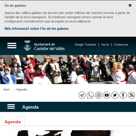
Ús de galetes
Aquest lloc utilitza galetes de tercers per poder millorar els nostres serveis a partir de
l'anàlisi de la teva navegació. Si continues navegant sense canviar la teva
configuració considerarem que acceptes la seva utilització.
Més informació sobre l'ús de les galetes
Google Translate
Inici
Contacte
Inici
Agenda
Agenda
Agenda