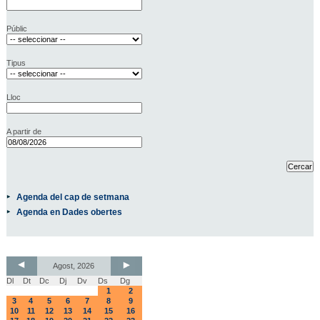
Públic
Tipus
Lloc
A partir de
Agenda del cap de setmana
Agenda en Dades obertes
Agost, 2026
Dl
Dt
Dc
Dj
Dv
Ds
Dg
1
2
3
4
5
6
7
8
9
10
11
12
13
14
15
16