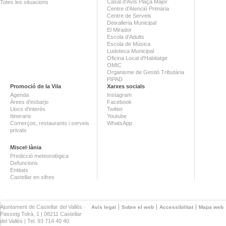
Casal d'Avis Plaça Major
Totes les situacions
Centre d'Atenció Primària
Centre de Serveis
Deixalleria Municipal
El Mirador
Escola d'Adults
Escola de Música
Ludoteca Municipal
Oficina Local d'Habitatge
OMIC
Organisme de Gestió Tributària
PIPAD
Promoció de la Vila
Xarxes socials
Agenda
Instagram
Àrees d'esbarjo
Facebook
Llocs d'interès
Twitter
Itineraris
Youtube
Comerços, restaurants i serveis
WhatsApp
privats
Miscel·lània
Predicció meteorològica
Defuncions
Entitats
Castellar en xifres
Ajuntament de Castellar del Vallès ·
Avís legal
Sobre el web
Accessibilitat
Mapa web
Passeig Tolrà, 1 | 08211 Castellar
del Vallès | Tel. 93 714 40 40