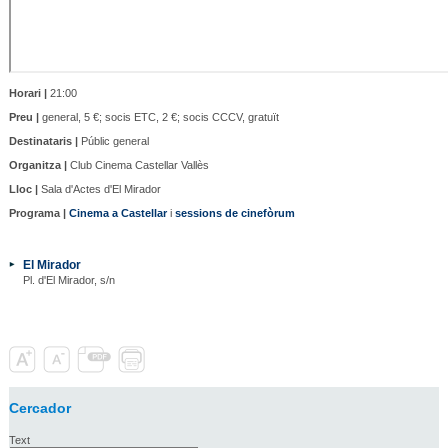
Horari |
21:00
Preu |
general, 5 €; socis ETC, 2 €; socis CCCV, gratuït
Destinataris |
Públic general
Organitza |
Club Cinema Castellar Vallès
Lloc |
Sala d'Actes d'El Mirador
Programa |
Cinema a Castellar
i
sessions de cinefòrum
El Mirador
Pl. d'El Mirador, s/n
Cercador
Text