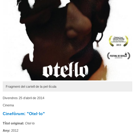
Fragment del cartell de la pel·lícula
Divendres 25 d'abril de 2014
Cinema
Cinefòrum: "Otel·lo"
Títol original:
Otel·lo
Any:
2012