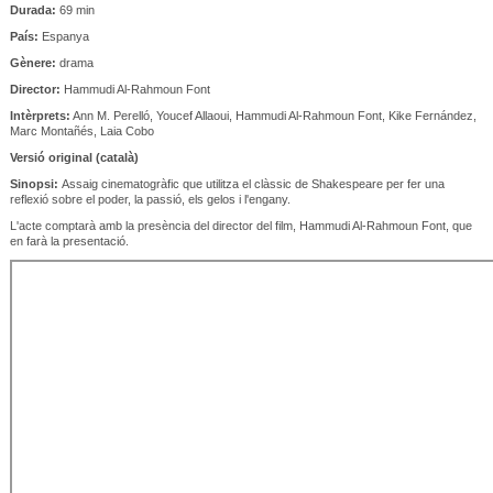
Durada:
69 min
País:
Espanya
Gènere:
drama
Director:
Hammudi Al-Rahmoun Font
Intèrprets:
Ann M. Perelló, Youcef Allaoui, Hammudi Al-Rahmoun Font, Kike Fernández,
Marc Montañés, Laia Cobo
Versió original (català)
Sinopsi:
Assaig cinematogràfic que utilitza el clàssic de Shakespeare per fer una
reflexió sobre el poder, la passió, els gelos i l'engany.
L'acte comptarà amb la presència del director del film, Hammudi Al-Rahmoun Font, que
en farà la presentació.