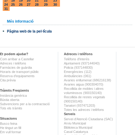
17
18
19
20
21
22
23
24
25
26
27
28
29
30
31
Més informació
Pàgina web de la pel·lícula
Et podem ajudar?
Adreces i telèfons
Com arribar a Castellar
Telèfons d'interès
Adreces i telèfons
Ajuntament (937144040)
Farmàcies de guàrdia
Policia (937144830)
Horaris de transport públic
Emergències (112)
Reserva d'equipaments
Ambulàncies (061)
Cita prèvia
Avaries enllumenat (686216138)
Avaries aigua (900304070)
Recollida de mobles i altres
Tràmits Freqüents
voluminosos (900150140)
Instància genèrica
Recollida de restes vegetals
Bústia oberta
(900150140)
Subvencions per a la contractació
Tanatori (937471203)
Tots els tràmits
Totes les adreces i telèfons
Serveis
Situacions
Servei d'Atenció Ciutadana (SAC)
Arxiu Municipal
Busco feina
Biblioteca Municipal
He tingut un fill
Casal Catalunya
Em vull formar