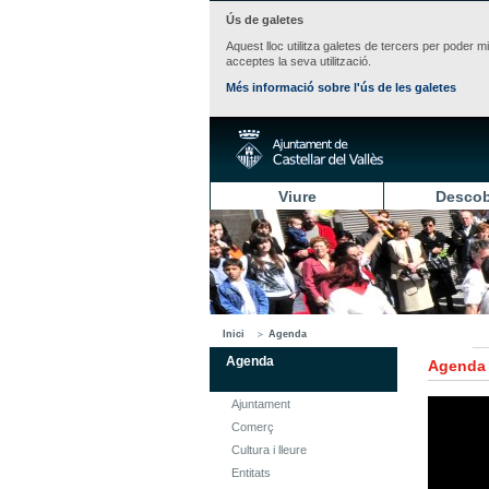
Ús de galetes
Aquest lloc utilitza galetes de tercers per poder m
acceptes la seva utilització.
Més informació sobre l'ús de les galetes
Viure
Descob
Inici
Agenda
Agenda
Agenda
Ajuntament
Comerç
Cultura i lleure
Entitats