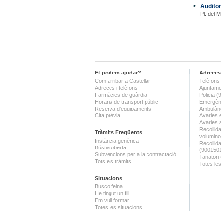
Auditor
Pl. del M
Et podem ajudar?
Adreces 
Com arribar a Castellar
Telèfons 
Adreces i telèfons
Ajuntame
Farmàcies de guàrdia
Policia 
Horaris de transport públic
Emergènc
Reserva d'equipaments
Ambulànc
Cita prèvia
Avaries 
Avaries 
Recollida
Tràmits Freqüents
volumino
Instància genèrica
Recollid
Bústia oberta
(900150
Subvencions per a la contractació
Tanatori
Tots els tràmits
Totes les
Situacions
Busco feina
He tingut un fill
Em vull formar
Totes les situacions