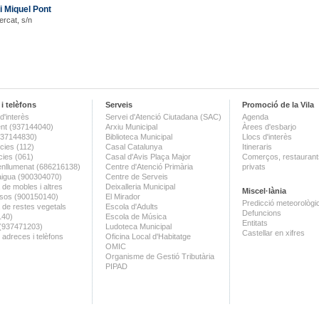
i Miquel Pont
ercat, s/n
i telèfons
Serveis
Promoció de la Vila
d'interès
Servei d'Atenció Ciutadana (SAC)
Agenda
nt (937144040)
Arxiu Municipal
Àrees d'esbarjo
(937144830)
Biblioteca Municipal
Llocs d'interès
ies (112)
Casal Catalunya
Itineraris
ies (061)
Casal d'Avis Plaça Major
Comerços, restaurants
enllumenat (686216138)
Centre d'Atenció Primària
privats
aigua (900304070)
Centre de Serveis
 de mobles i altres
Deixalleria Municipal
Miscel·lània
sos (900150140)
El Mirador
Predicció meteorològi
a de restes vegetals
Escola d'Adults
Defuncions
140)
Escola de Música
Entitats
 (937471203)
Ludoteca Municipal
Castellar en xifres
 adreces i telèfons
Oficina Local d'Habitatge
OMIC
Organisme de Gestió Tributària
PIPAD