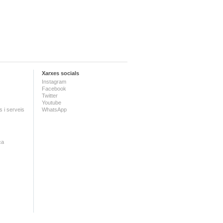
Xarxes socials
Instagram
Facebook
Twitter
Youtube
 i serveis
WhatsApp
ca