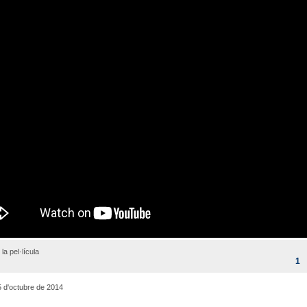
 la pel·lícula
1
 d'octubre de 2014