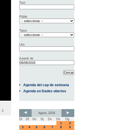
Text
Públic
Tipus
Lloc
A partir de
Agenda del cap de setmana
Agenda en Dades obertes
2
Agost, 2026
Dl
Dt
Dc
Dj
Dv
Ds
Dg
1
2
3
4
5
6
7
8
9