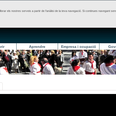
illorar els nostres serveis a partir de l'anàlisi de la teva navegació. Si continues navegant 
rir
Aprendre
Empresa i ocupació
Gov