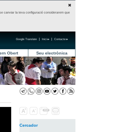
sense canviar la teva configuració considerarem que
Google Translate
Inici
Contacte
ern Obert
Seu electrònica
Cercador