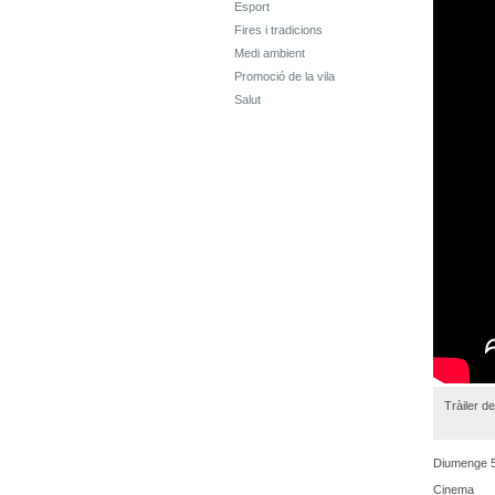
Esport
Fires i tradicions
Medi ambient
Promoció de la vila
Salut
Tràiler de
Diumenge 5
Cinema