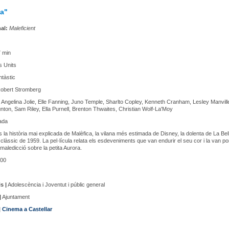
ca"
nal:
Maleficient
 min
s Units
ntàstic
obert Stromberg
:
Angelina Jolie, Elle Fanning, Juno Temple, Sharlto Copley, Kenneth Cranham, Lesley Manvill
nton, Sam Riley, Ella Purnell, Brenton Thwaites, Christian Wolf-La'Moy
ada
s la història mai explicada de Malèfica, la vilana més estimada de Disney, la dolenta de La Bel
 clàssic de 1959. La pel·lícula relata els esdeveniments que van endurir el seu cor i la van po
 maledicció sobre la petita Aurora.
00
s |
Adolescència i Joventut i públic general
|
Ajuntament
|
Cinema a Castellar