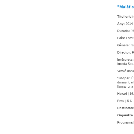
"Malèfi
Títol origi
Any:
2014
Durada:
97
País:
Estat
Gènere:
fa
Director:
R
Intèrprets
Imelda Stau
Versió dobl
Sinopsi:
É
dorment, el
llançar una
Horari |
16:
Preu |
5 €
Destinatari
Organitza 
Programa 