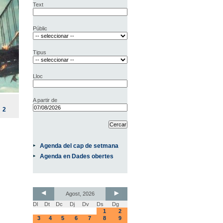
Text
Públic
Tipus
Lloc
A partir de
2
Agenda del cap de setmana
Agenda en Dades obertes
Agost, 2026
Dl
Dt
Dc
Dj
Dv
Ds
Dg
1
2
3
4
5
6
7
8
9