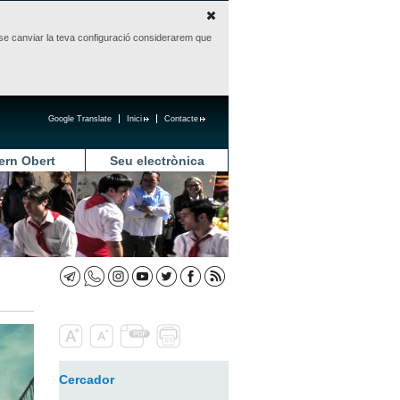
sense canviar la teva configuració considerarem que
Google Translate
Inici
Contacte
ern Obert
Seu electrònica
Cercador