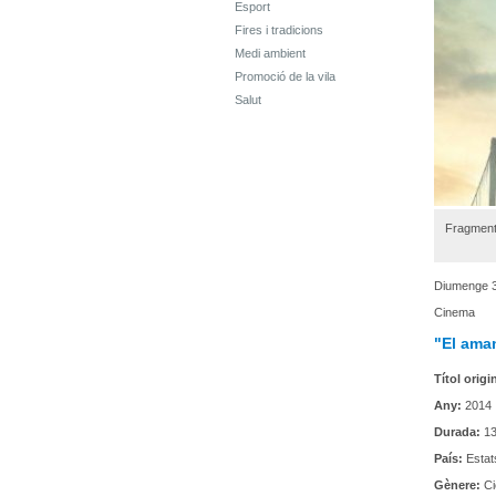
Esport
Fires i tradicions
Medi ambient
Promoció de la vila
Salut
Fragment d
Diumenge 3
Cinema
"El aman
Títol origi
Any:
2014
Durada:
13
País:
Estat
Gènere:
Ci