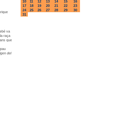
10
11
12
13
14
15
16
17
18
19
20
21
22
23
24
25
26
27
28
29
30
rique
31
rebé va
la raça
mans que
 pau
igen del