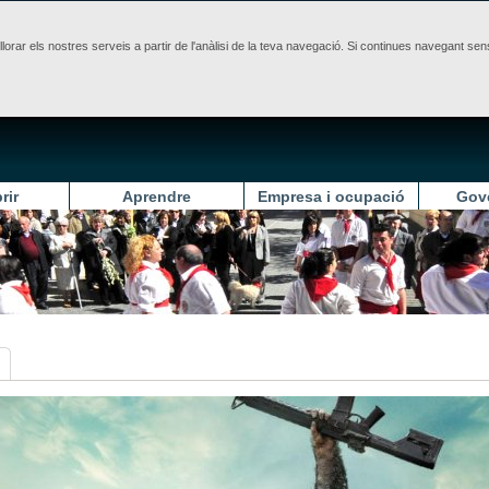
illorar els nostres serveis a partir de l'anàlisi de la teva navegació. Si continues navegant 
rir
Aprendre
Empresa i ocupació
Gov