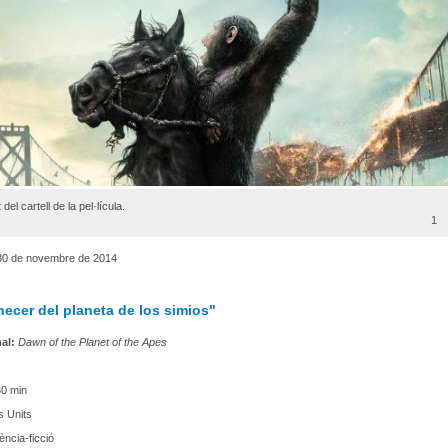
el cartell de la pel·lícula.
1
0 de novembre de 2014
ecer del planeta de los simios"
nal:
Dawn of the Planet of the Apes
0 min
s Units
ència-ficció