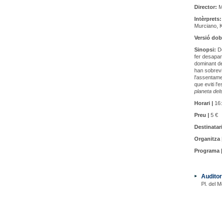
Director:
M
Intèrprets:
Murciano, 
Versió dob
Sinopsi:
De
fer desapar
dominant d
han sobrevi
l'assentame
que eviti l
planeta del
Horari |
16:
Preu |
5 €
Destinatari
Organitza 
Programa 
Auditor
Pl. del M