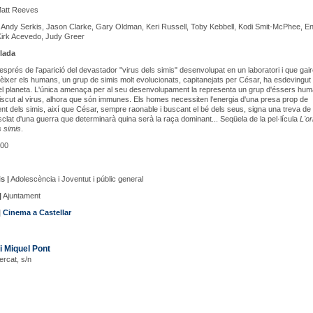
att Reeves
Andy Serkis, Jason Clarke, Gary Oldman, Keri Russell, Toby Kebbell, Kodi Smit-McPhee, En
Kirk Acevedo, Judy Greer
lada
sprés de l'aparició del devastador "virus dels simis" desenvolupat en un laboratori i que gai
èixer els humans, un grup de simis molt evolucionats, capitanejats per César, ha esdevingut 
el planeta. L'única amenaça per al seu desenvolupament la representa un grup d'éssers hu
scut al virus, alhora que són immunes. Els homes necessiten l'energia d'una presa prop de
nt dels simis, així que César, sempre raonable i buscant el bé dels seus, signa una treva de
'esclat d'una guerra que determinarà quina serà la raça dominant... Seqüela de la pel·lícula
L'or
s simis
.
00
s |
Adolescència i Joventut i públic general
|
Ajuntament
|
Cinema a Castellar
i Miquel Pont
ercat, s/n