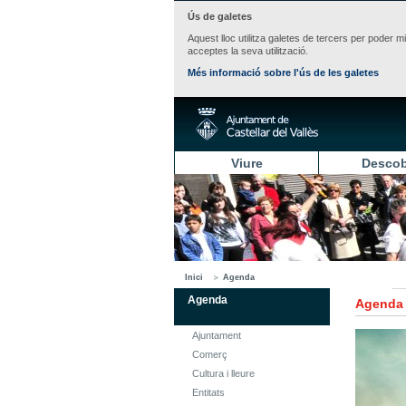
Ús de galetes
Aquest lloc utilitza galetes de tercers per poder m
acceptes la seva utilització.
Més informació sobre l'ús de les galetes
Viure
Descob
Inici
Agenda
Agenda
Agenda
Ajuntament
Comerç
Cultura i lleure
Entitats