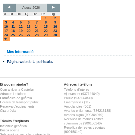
Agost, 2026
Dl
Dt
Dc
Dj
Dv
Ds
Dg
1
2
3
4
5
6
7
8
9
10
11
12
13
14
15
16
17
18
19
20
21
22
23
24
25
26
27
28
29
30
31
Més informació
Pàgina web de la pel·lícula.
Et podem ajudar?
Adreces i telèfons
Com arribar a Castellar
Telèfons d'interès
Adreces i telèfons
Ajuntament (937144040)
Farmàcies de guàrdia
Policia (937144830)
Horaris de transport públic
Emergències (112)
Reserva d'equipaments
Ambulàncies (061)
Cita prèvia
Avaries enllumenat (686216138)
Avaries aigua (900304070)
Recollida de mobles i altres
Tràmits Freqüents
voluminosos (900150140)
Instància genèrica
Recollida de restes vegetals
Bústia oberta
(900150140)
Subvencions per a la contractació