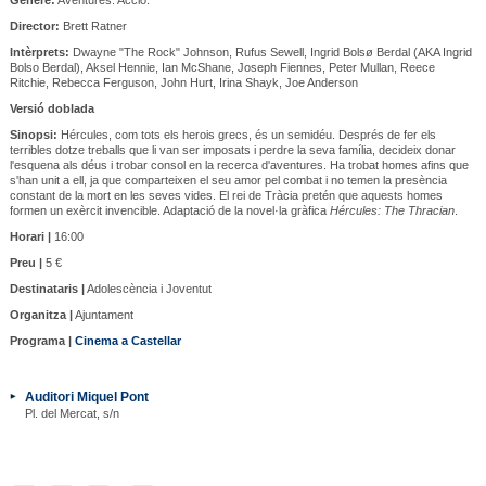
Director:
Brett Ratner
Intèrprets:
Dwayne "The Rock" Johnson, Rufus Sewell, Ingrid Bolsø Berdal (AKA Ingrid
Bolso Berdal), Aksel Hennie, Ian McShane, Joseph Fiennes, Peter Mullan, Reece
Ritchie, Rebecca Ferguson, John Hurt, Irina Shayk, Joe Anderson
Versió doblada
Sinopsi:
Hércules, com tots els herois grecs, és un semidéu. Després de fer els
terribles dotze treballs que li van ser imposats i perdre la seva família, decideix donar
l'esquena als déus i trobar consol en la recerca d'aventures. Ha trobat homes afins que
s'han unit a ell, ja que comparteixen el seu amor pel combat i no temen la presència
constant de la mort en les seves vides. El rei de Tràcia pretén que aquests homes
formen un exèrcit invencible. Adaptació de la novel·la gràfica
Hércules: The Thracian
.
Horari |
16:00
Preu |
5 €
Destinataris |
Adolescència i Joventut
Organitza |
Ajuntament
Programa |
Cinema a Castellar
Auditori Miquel Pont
Pl. del Mercat, s/n