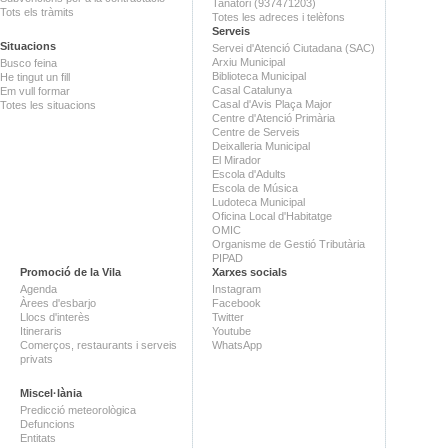
Tanatori (937471203)
Tots els tràmits
Totes les adreces i telèfons
Serveis
Situacions
Servei d'Atenció Ciutadana (SAC)
Arxiu Municipal
Busco feina
Biblioteca Municipal
He tingut un fill
Casal Catalunya
Em vull formar
Casal d'Avis Plaça Major
Totes les situacions
Centre d'Atenció Primària
Centre de Serveis
Deixalleria Municipal
El Mirador
Escola d'Adults
Escola de Música
Ludoteca Municipal
Oficina Local d'Habitatge
OMIC
Organisme de Gestió Tributària
PIPAD
Promoció de la Vila
Xarxes socials
Agenda
Instagram
Àrees d'esbarjo
Facebook
Llocs d'interès
Twitter
Itineraris
Youtube
Comerços, restaurants i serveis
WhatsApp
privats
Miscel·lània
Predicció meteorològica
Defuncions
Entitats