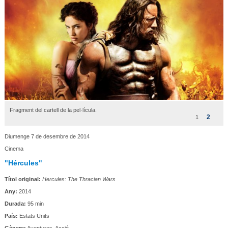
Fragment del cartell de la pel·lícula.
2
1
Diumenge 7 de desembre de 2014
Cinema
"Hércules"
Títol original:
Hercules: The Thracian Wars
Any:
2014
Durada:
95 min
País:
Estats Units
Gènere:
Aventures. Acció.