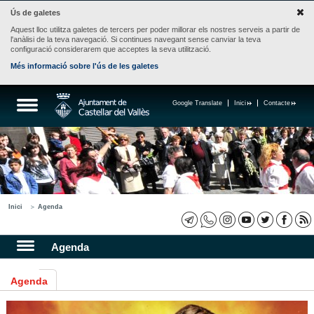
Ús de galetes
Aquest lloc utilitza galetes de tercers per poder millorar els nostres serveis a partir de
l'anàlisi de la teva navegació. Si continues navegant sense canviar la teva
configuració considerarem que acceptes la seva utilització.
Més informació sobre l'ús de les galetes
Google Translate
Inici
Contacte
Inici
Agenda
Agenda
Agenda