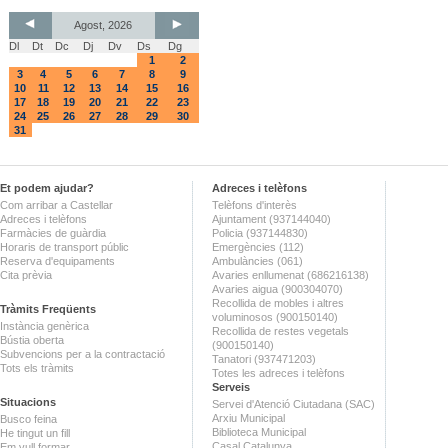
Agost, 2026
Dl
Dt
Dc
Dj
Dv
Ds
Dg
1
2
3
4
5
6
7
8
9
10
11
12
13
14
15
16
17
18
19
20
21
22
23
24
25
26
27
28
29
30
31
Et podem ajudar?
Adreces i telèfons
Com arribar a Castellar
Telèfons d'interès
Adreces i telèfons
Ajuntament (937144040)
Farmàcies de guàrdia
Policia (937144830)
Horaris de transport públic
Emergències (112)
Reserva d'equipaments
Ambulàncies (061)
Cita prèvia
Avaries enllumenat (686216138)
Avaries aigua (900304070)
Recollida de mobles i altres
Tràmits Freqüents
voluminosos (900150140)
Instància genèrica
Recollida de restes vegetals
Bústia oberta
(900150140)
Subvencions per a la contractació
Tanatori (937471203)
Tots els tràmits
Totes les adreces i telèfons
Serveis
Situacions
Servei d'Atenció Ciutadana (SAC)
Arxiu Municipal
Busco feina
Biblioteca Municipal
He tingut un fill
Casal Catalunya
Em vull formar