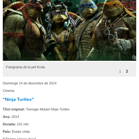
Fotograma de la pel·lícula.
2
1
Diumenge 14 de desembre de 2014
Cinema
"Ninja Turtles"
Títol original:
Teenage Mutant Ninja Turtles
Any:
2014
Durada:
101 min
País:
Estats Units
Gènere:
ciència-ficció