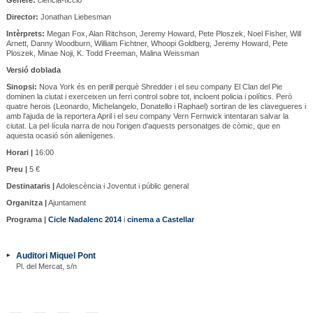
Director:
Jonathan Liebesman
Intèrprets:
Megan Fox, Alan Ritchson, Jeremy Howard, Pete Ploszek, Noel Fisher, Will
Arnett, Danny Woodburn, William Fichtner, Whoopi Goldberg, Jeremy Howard, Pete
Ploszek, Minae Noji, K. Todd Freeman, Malina Weissman
Versió doblada
Sinopsi:
Nova York és en perill perquè Shredder i el seu company El Clan del Pie
dominen la ciutat i exerceixen un ferri control sobre tot, incloent policia i polítics. Però
quatre herois (Leonardo, Michelangelo, Donatello i Raphael) sortiran de les clavegueres i
amb l'ajuda de la reportera April i el seu company Vern Fernwick intentaran salvar la
ciutat. La pel·lícula narra de nou l'origen d'aquests personatges de còmic, que en
aquesta ocasió són alienígenes.
Horari |
16:00
Preu |
5 €
Destinataris |
Adolescència i Joventut i públic general
Organitza |
Ajuntament
Programa |
Cicle Nadalenc 2014
i
cinema a Castellar
Auditori Miquel Pont
Pl. del Mercat, s/n