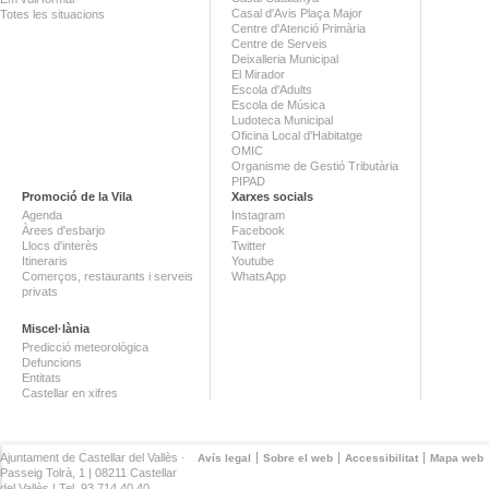
Casal d'Avis Plaça Major
Totes les situacions
Centre d'Atenció Primària
Centre de Serveis
Deixalleria Municipal
El Mirador
Escola d'Adults
Escola de Música
Ludoteca Municipal
Oficina Local d'Habitatge
OMIC
Organisme de Gestió Tributària
PIPAD
Promoció de la Vila
Xarxes socials
Agenda
Instagram
Àrees d'esbarjo
Facebook
Llocs d'interès
Twitter
Itineraris
Youtube
Comerços, restaurants i serveis
WhatsApp
privats
Miscel·lània
Predicció meteorològica
Defuncions
Entitats
Castellar en xifres
Ajuntament de Castellar del Vallès ·
Avís legal
Sobre el web
Accessibilitat
Mapa web
Passeig Tolrà, 1 | 08211 Castellar
del Vallès | Tel. 93 714 40 40