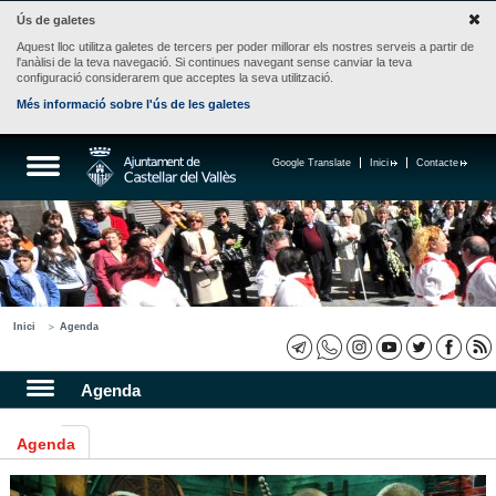
Ús de galetes
Aquest lloc utilitza galetes de tercers per poder millorar els nostres serveis a partir de
l'anàlisi de la teva navegació. Si continues navegant sense canviar la teva
configuració considerarem que acceptes la seva utilització.
Més informació sobre l'ús de les galetes
Google Translate
Inici
Contacte
Inici
Agenda
Agenda
Agenda