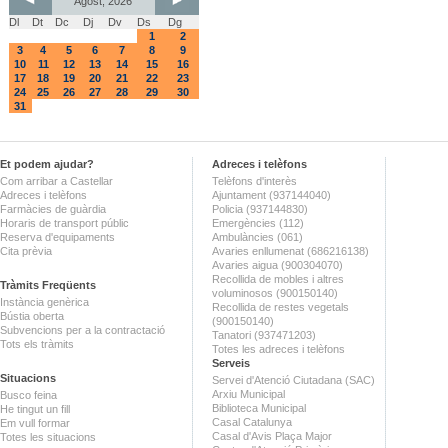
Agost, 2026
Dl
Dt
Dc
Dj
Dv
Ds
Dg
1
2
3
4
5
6
7
8
9
10
11
12
13
14
15
16
17
18
19
20
21
22
23
24
25
26
27
28
29
30
31
Et podem ajudar?
Adreces i telèfons
Com arribar a Castellar
Telèfons d'interès
Adreces i telèfons
Ajuntament (937144040)
Farmàcies de guàrdia
Policia (937144830)
Horaris de transport públic
Emergències (112)
Reserva d'equipaments
Ambulàncies (061)
Cita prèvia
Avaries enllumenat (686216138)
Avaries aigua (900304070)
Recollida de mobles i altres
Tràmits Freqüents
voluminosos (900150140)
Instància genèrica
Recollida de restes vegetals
Bústia oberta
(900150140)
Subvencions per a la contractació
Tanatori (937471203)
Tots els tràmits
Totes les adreces i telèfons
Serveis
Situacions
Servei d'Atenció Ciutadana (SAC)
Arxiu Municipal
Busco feina
Biblioteca Municipal
He tingut un fill
Casal Catalunya
Em vull formar
Casal d'Avis Plaça Major
Totes les situacions