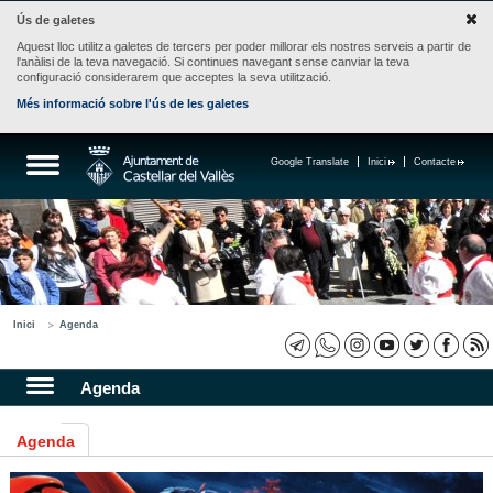
Ús de galetes
Aquest lloc utilitza galetes de tercers per poder millorar els nostres serveis a partir de
l'anàlisi de la teva navegació. Si continues navegant sense canviar la teva
configuració considerarem que acceptes la seva utilització.
Més informació sobre l'ús de les galetes
Google Translate
Inici
Contacte
Inici
Agenda
Agenda
Agenda