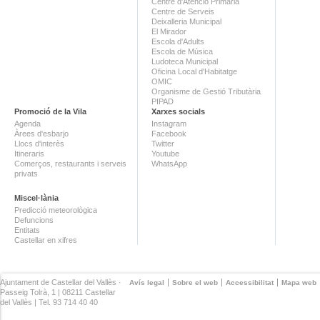
Centre d'Atenció Primària
Centre de Serveis
Deixalleria Municipal
El Mirador
Escola d'Adults
Escola de Música
Ludoteca Municipal
Oficina Local d'Habitatge
OMIC
Organisme de Gestió Tributària
PIPAD
Promoció de la Vila
Xarxes socials
Agenda
Instagram
Àrees d'esbarjo
Facebook
Llocs d'interès
Twitter
Itineraris
Youtube
Comerços, restaurants i serveis
WhatsApp
privats
Miscel·lània
Predicció meteorològica
Defuncions
Entitats
Castellar en xifres
Ajuntament de Castellar del Vallès ·
Avís legal
Sobre el web
Accessibilitat
Mapa web
Passeig Tolrà, 1 | 08211 Castellar
del Vallès | Tel. 93 714 40 40