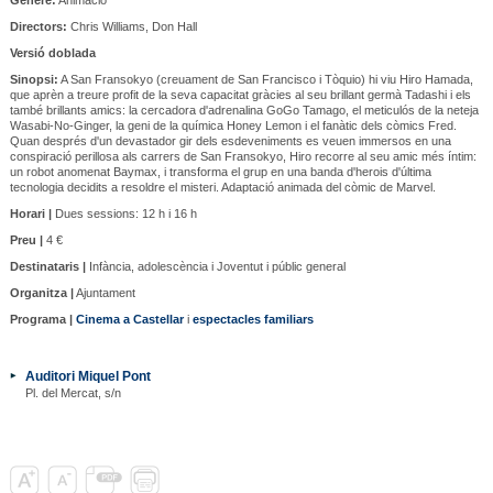
Directors:
Chris Williams, Don Hall
Versió doblada
Sinopsi:
A San Fransokyo (creuament de San Francisco i Tòquio) hi viu Hiro Hamada,
que aprèn a treure profit de la seva capacitat gràcies al seu brillant germà Tadashi i els
també brillants amics: la cercadora d'adrenalina GoGo Tamago, el meticulós de la neteja
Wasabi-No-Ginger, la geni de la química Honey Lemon i el fanàtic dels còmics Fred.
Quan després d'un devastador gir dels esdeveniments es veuen immersos en una
conspiració perillosa als carrers de San Fransokyo, Hiro recorre al seu amic més íntim:
un robot anomenat Baymax, i transforma el grup en una banda d'herois d'última
tecnologia decidits a resoldre el misteri. Adaptació animada del còmic de Marvel.
Horari |
Dues sessions: 12 h i 16 h
Preu |
4 €
Destinataris |
Infància, adolescència i Joventut i públic general
Organitza |
Ajuntament
Programa |
Cinema a Castellar
i
espectacles familiars
Auditori Miquel Pont
Pl. del Mercat, s/n