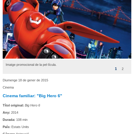
Imatge promocional de la pel·lícula.
1
2
Diumenge 18 de gener de 2015
Cinema
Cinema familiar: "Big Hero 6"
Títol original:
Big Hero 6
Any:
2014
Durada:
108 min
País:
Estats Units
Gènere:
Animació