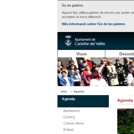
Ús de galetes
Aquest lloc utilitza galetes de tercers per poder m
acceptes la seva utilització.
Més informació sobre l'ús de les galetes
Viure
Descob
Inici
Agenda
Agenda
Agenda
Ajuntament
Comerç
Cultura i lleure
Entitats