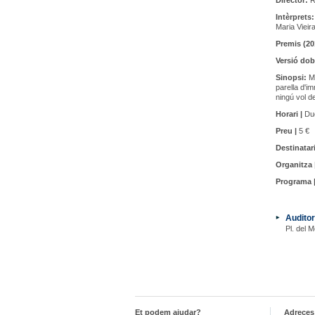
Director:
R
Intèrprets:
Maria Vieir
Premis (20
Versió dob
Sinopsi:
Ma
parella d'im
ningú vol d
Horari |
Due
Preu |
5 €
Destinatari
Organitza 
Programa 
Auditor
Pl. del M
Et podem ajudar?
Adreces 