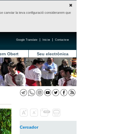
sense canviar la teva configuració considerarem que
Google Translate
Inici
Contacte
ern Obert
Seu electrònica
Cercador