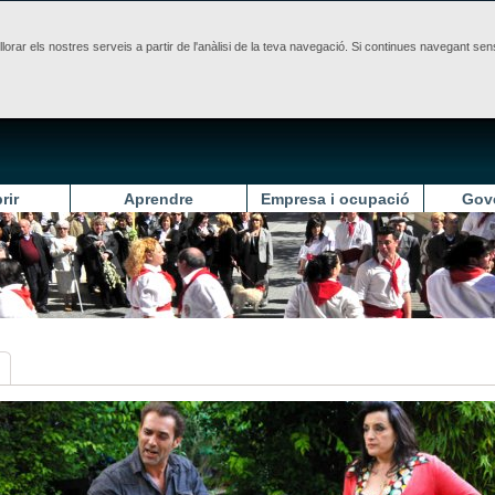
illorar els nostres serveis a partir de l'anàlisi de la teva navegació. Si continues navegant 
rir
Aprendre
Empresa i ocupació
Gov