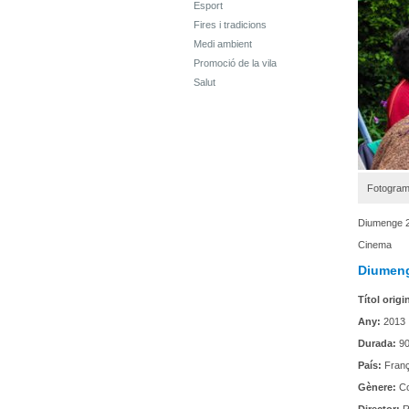
Esport
Fires i tradicions
Medi ambient
Promoció de la vila
Salut
Fotograma
Diumenge 26
Cinema
Diumeng
Títol origi
Any:
2013
Durada:
90
País:
Fran
Gènere:
Co