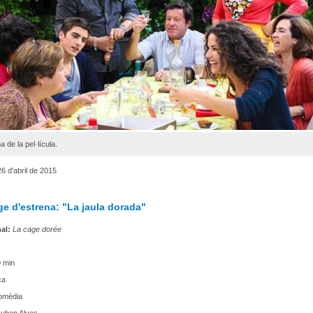
 de la pel·lícula.
 d'abril de 2015
e d'estrena: "La jaula dorada"
nal:
La cage dorée
 min
ça
mèdia