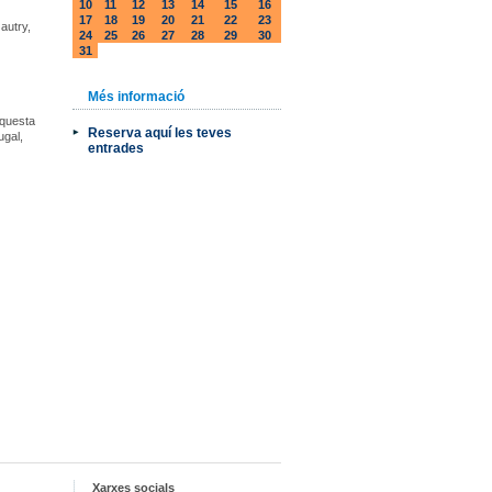
10
11
12
13
14
15
16
17
18
19
20
21
22
23
autry,
24
25
26
27
28
29
30
31
Més informació
Aquesta
Reserva aquí les teves
ugal,
entrades
Xarxes socials