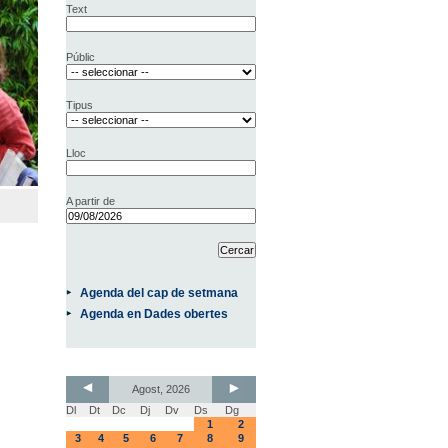
Text
Públic
Tipus
Lloc
A partir de
Agenda del cap de setmana
Agenda en Dades obertes
Agost, 2026
Dl
Dt
Dc
Dj
Dv
Ds
Dg
1
2
3
4
5
6
7
8
9