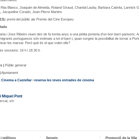
uben Alves
Rita Blanco, Joaquim de Almeida, Roland Giraud, Chantal Lauby, Barbara Cabrita, Lannick G
a, Jacqueline Corado, Jean-Pierre Martins
13):
premi del públic als Premis del Cine Europeu
lada
ria i Jose Ribeiro viuen des de fa trenta anys a una petita porteria d'un bon barri parisenc. 
migrants portuguesos són estimats a tot el barri i, quan sorgeix la possibilitat de tornar a Port
eixar-los marxar. Però què és el que volen ells?
s sessions: 16 h i 18.30 h
s |
Públic general
|
Ajuntament
|
Cinema a Castellar
i
reserva les teves entrades de cinema
i Miquel Pont
ercat, s/n
i telèfons
Serveis
Promoció de la Vila