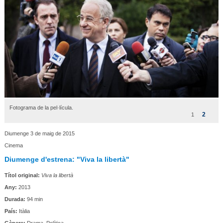
Fotograma de la pel·lícula.
2
1
Diumenge 3 de maig de 2015
Cinema
Diumenge d'estrena: "Viva la libertà"
Títol original:
Viva la libertà
Any:
2013
Durada:
94 min
País:
Itàlia
Gènere:
Drama. Política