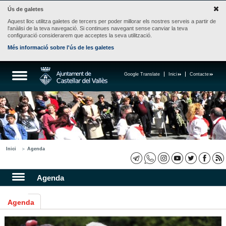
Ús de galetes
Aquest lloc utilitza galetes de tercers per poder millorar els nostres serveis a partir de
l'anàlisi de la teva navegació. Si continues navegant sense canviar la teva
configuració considerarem que acceptes la seva utilització.
Més informació sobre l'ús de les galetes
Google Translate
Inici
Contacte
Inici
Agenda
Agenda
Agenda