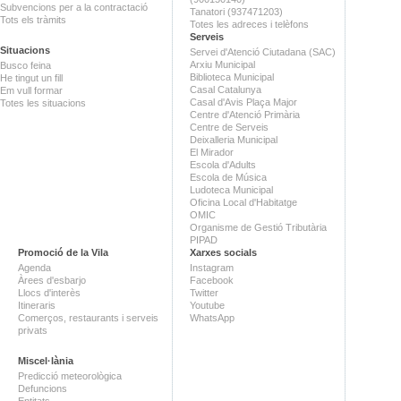
Subvencions per a la contractació
Tanatori (937471203)
Tots els tràmits
Totes les adreces i telèfons
Serveis
Situacions
Servei d'Atenció Ciutadana (SAC)
Arxiu Municipal
Busco feina
Biblioteca Municipal
He tingut un fill
Casal Catalunya
Em vull formar
Casal d'Avis Plaça Major
Totes les situacions
Centre d'Atenció Primària
Centre de Serveis
Deixalleria Municipal
El Mirador
Escola d'Adults
Escola de Música
Ludoteca Municipal
Oficina Local d'Habitatge
OMIC
Organisme de Gestió Tributària
PIPAD
Promoció de la Vila
Xarxes socials
Agenda
Instagram
Àrees d'esbarjo
Facebook
Llocs d'interès
Twitter
Itineraris
Youtube
Comerços, restaurants i serveis
WhatsApp
privats
Miscel·lània
Predicció meteorològica
Defuncions
Entitats