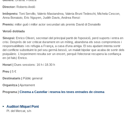
Director:
Roberto Andò
Intèrprets:
Toni Servillo, Valerio Mastandrea, Valeria Bruni Tedeschi, Michela Cescon,
Anna Bonaiuto, Eric Nguyen, Judith Davis, Andrea Renzi
Premis:
millor guió i millor actor secundari als premis David di Donatello
Versió doblada
Sinopsi:
Enrico Oliveri, secretari del principal partit de l'oposició, perd suports i entra en
crisi. Després de ser criticat durament en un míting, abandona els seus compromisos i
responsabilitats i es refugia a França, a casa d'una amiga. El seu ajudant intenta sortir
del conflicte substituint-lo pel seu germà bessó, un malalt bipolar que acaba de sortir dels
psiquiàtric. L'experiment resulta ser un encert, perquè l'electorat recupera la confiança
en (el fals) Enrico.
Horari |
Dues sessions: 16 h i 18.30 h
Preu |
5 €
Destinataris |
Públic general
Organitza |
Ajuntament
Programa |
Cinema a Castellar
i
reserva les teves entrades de cinema
Auditori Miquel Pont
Pl. del Mercat, s/n