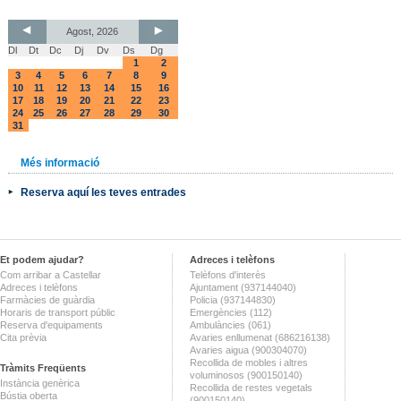
Agost, 2026
Dl
Dt
Dc
Dj
Dv
Ds
Dg
1
2
3
4
5
6
7
8
9
10
11
12
13
14
15
16
17
18
19
20
21
22
23
24
25
26
27
28
29
30
31
Més informació
Reserva aquí les teves entrades
Et podem ajudar?
Adreces i telèfons
Com arribar a Castellar
Telèfons d'interès
Adreces i telèfons
Ajuntament (937144040)
Farmàcies de guàrdia
Policia (937144830)
Horaris de transport públic
Emergències (112)
Reserva d'equipaments
Ambulàncies (061)
Cita prèvia
Avaries enllumenat (686216138)
Avaries aigua (900304070)
Recollida de mobles i altres
Tràmits Freqüents
voluminosos (900150140)
Instància genèrica
Recollida de restes vegetals
Bústia oberta
(900150140)