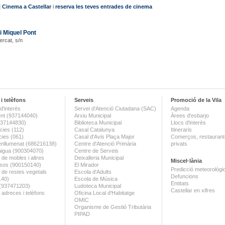
|
Cinema a Castellar
i
reserva les teves entrades de cinema
i Miquel Pont
ercat, s/n
i telèfons
Serveis
Promoció de la Vila
d'interès
Servei d'Atenció Ciutadana (SAC)
Agenda
nt (937144040)
Arxiu Municipal
Àrees d'esbarjo
(937144830)
Biblioteca Municipal
Llocs d'interès
ies (112)
Casal Catalunya
Itineraris
ies (061)
Casal d'Avis Plaça Major
Comerços, restaurants
enllumenat (686216138)
Centre d'Atenció Primària
privats
aigua (900304070)
Centre de Serveis
 de mobles i altres
Deixalleria Municipal
Miscel·lània
sos (900150140)
El Mirador
Predicció meteorològi
a de restes vegetals
Escola d'Adults
Defuncions
140)
Escola de Música
Entitats
 (937471203)
Ludoteca Municipal
Castellar en xifres
 adreces i telèfons
Oficina Local d'Habitatge
OMIC
Organisme de Gestió Tributària
PIPAD