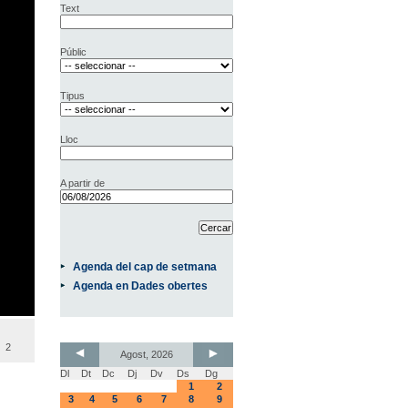
Text
Públic
Tipus
Lloc
A partir de
Agenda del cap de setmana
Agenda en Dades obertes
2
Agost, 2026
Dl
Dt
Dc
Dj
Dv
Ds
Dg
1
2
3
4
5
6
7
8
9