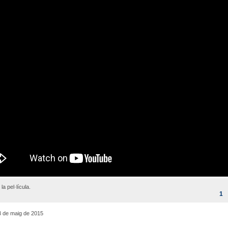
 la pel·lícula.
1
 de maig de 2015