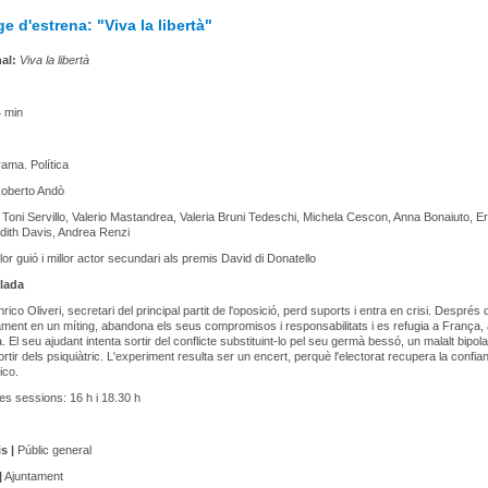
 d'estrena: "Viva la libertà"
nal:
Viva la libertà
 min
ama. Política
oberto Andò
Toni Servillo, Valerio Mastandrea, Valeria Bruni Tedeschi, Michela Cescon, Anna Bonaiuto, Er
dith Davis, Andrea Renzi
lor guió i millor actor secundari als premis David di Donatello
lada
rico Oliveri, secretari del principal partit de l'oposició, perd suports i entra en crisi. Després 
rament en un míting, abandona els seus compromisos i responsabilitats i es refugia a França,
 El seu ajudant intenta sortir del conflicte substituint-lo pel seu germà bessó, un malalt bipol
rtir dels psiquiàtric. L'experiment resulta ser un encert, perquè l'electorat recupera la confia
ico.
s sessions: 16 h i 18.30 h
s |
Públic general
|
Ajuntament