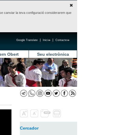
sense canviar la teva configuració considerarem que
Google Translate
Inici
Contacte
ern Obert
Seu electrònica
Cercador