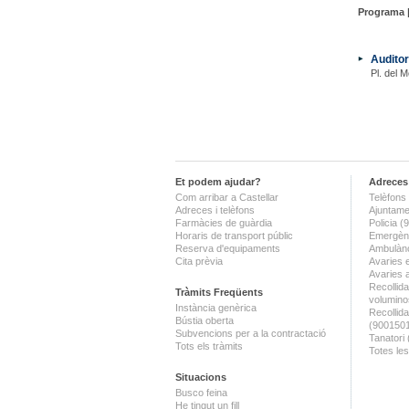
Programa 
Auditor
Pl. del M
Et podem ajudar?
Adreces 
Com arribar a Castellar
Telèfons 
Adreces i telèfons
Ajuntame
Farmàcies de guàrdia
Policia 
Horaris de transport públic
Emergènc
Reserva d'equipaments
Ambulànc
Cita prèvia
Avaries 
Avaries 
Recollida
Tràmits Freqüents
volumino
Instància genèrica
Recollid
Bústia oberta
(900150
Subvencions per a la contractació
Tanatori
Tots els tràmits
Totes les
Situacions
Busco feina
He tingut un fill