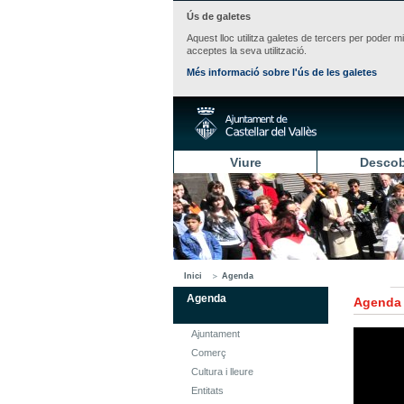
Ús de galetes
Aquest lloc utilitza galetes de tercers per poder m
acceptes la seva utilització.
Més informació sobre l'ús de les galetes
Viure
Descob
Inici
Agenda
Agenda
Agenda
Ajuntament
Comerç
Cultura i lleure
Entitats