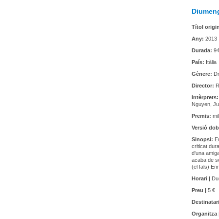
Diumenge
Títol origi
Any:
2013
Durada:
94
País:
Itàlia
Gènere:
Dr
Director:
R
Intèrprets:
Nguyen, Ju
Premis:
mil
Versió dob
Sinopsi:
En
criticat du
d'una amiga.
acaba de so
(el fals) Enr
Horari |
Due
Preu |
5 €
Destinatari
Organitza 