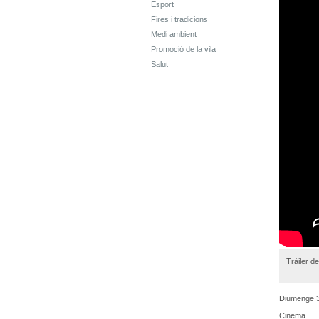
Esport
Fires i tradicions
Medi ambient
Promoció de la vila
Salut
Tràiler de
Diumenge 3
Cinema