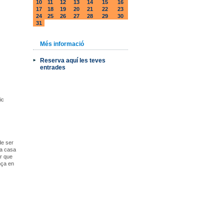
10
11
12
13
14
15
16
17
18
19
20
21
22
23
24
25
26
27
28
29
30
31
Més informació
Reserva aquí les teves
entrades
ic
de ser
 a casa
ar que
nça en