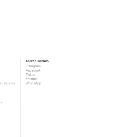
Xarxes socials
Instagram
Facebook
Twitter
Youtube
 i serveis
WhatsApp
ca