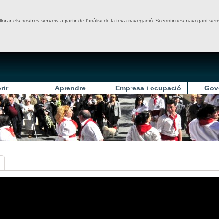
illorar els nostres serveis a partir de l'anàlisi de la teva navegació. Si continues navegant 
rir
Aprendre
Empresa i ocupació
Gov