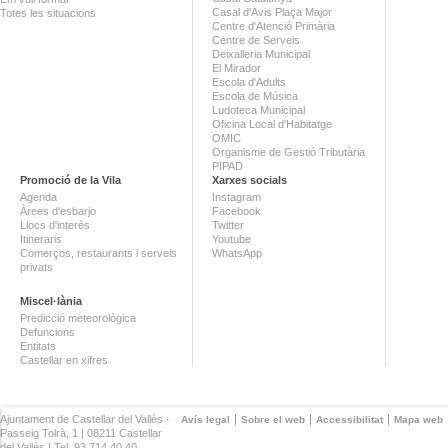
Casal d'Avis Plaça Major
Totes les situacions
Centre d'Atenció Primària
Centre de Serveis
Deixalleria Municipal
El Mirador
Escola d'Adults
Escola de Música
Ludoteca Municipal
Oficina Local d'Habitatge
OMIC
Organisme de Gestió Tributària
PIPAD
Promoció de la Vila
Xarxes socials
Agenda
Instagram
Àrees d'esbarjo
Facebook
Llocs d'interès
Twitter
Itineraris
Youtube
Comerços, restaurants i serveis
WhatsApp
privats
Miscel·lània
Predicció meteorològica
Defuncions
Entitats
Castellar en xifres
Ajuntament de Castellar del Vallès ·
Avís legal
Sobre el web
Accessibilitat
Mapa web
Passeig Tolrà, 1 | 08211 Castellar
del Vallès | Tel. 93 714 40 40