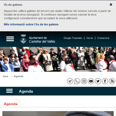
Ús de galetes
Aquest lloc utilitza galetes de tercers per poder millorar els nostres serveis a partir de
l'anàlisi de la teva navegació. Si continues navegant sense canviar la teva
configuració considerarem que acceptes la seva utilització.
Més informació sobre l'ús de les galetes
Google Translate
Inici
Contacte
Inici
Agenda
Agenda
Agenda