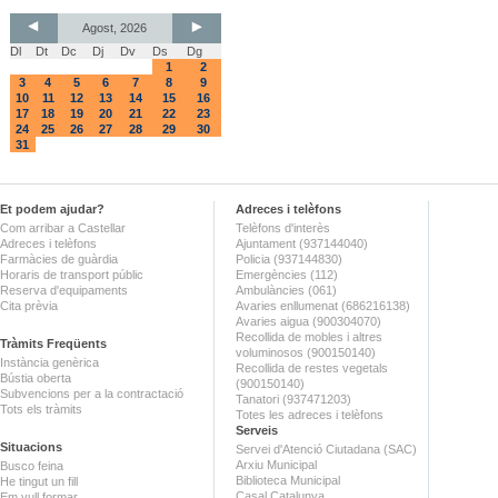
Agost, 2026
Dl
Dt
Dc
Dj
Dv
Ds
Dg
1
2
3
4
5
6
7
8
9
10
11
12
13
14
15
16
17
18
19
20
21
22
23
24
25
26
27
28
29
30
31
Et podem ajudar?
Adreces i telèfons
Com arribar a Castellar
Telèfons d'interès
Adreces i telèfons
Ajuntament (937144040)
Farmàcies de guàrdia
Policia (937144830)
Horaris de transport públic
Emergències (112)
Reserva d'equipaments
Ambulàncies (061)
Cita prèvia
Avaries enllumenat (686216138)
Avaries aigua (900304070)
Recollida de mobles i altres
Tràmits Freqüents
voluminosos (900150140)
Instància genèrica
Recollida de restes vegetals
Bústia oberta
(900150140)
Subvencions per a la contractació
Tanatori (937471203)
Tots els tràmits
Totes les adreces i telèfons
Serveis
Situacions
Servei d'Atenció Ciutadana (SAC)
Arxiu Municipal
Busco feina
Biblioteca Municipal
He tingut un fill
Casal Catalunya
Em vull formar