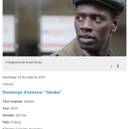
Fotograma de la pel·lícula.
2
1
Diumenge 10 de maig de 2015
Cinema
Diumenge d'estrena: "Samba"
Títol original:
Samba
Any:
2014
Durada:
115 min
País:
França
Gènere:
Comèdia dramàtica