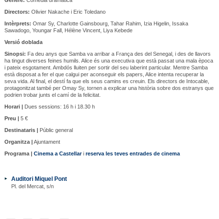
Directors:
Olivier Nakache i Eric Toledano
Intèrprets:
Omar Sy, Charlotte Gainsbourg, Tahar Rahim, Izia Higelin, Issaka
Sawadogo, Youngar Fall, Hélène Vincent, Liya Kebede
Versió doblada
Sinopsi:
Fa deu anys que Samba va arribar a França des del Senegal, i des de llavors
ha tingut diverses feines humils. Alice és una executiva que està passat una mala època
i pateix esgotament. Ambdós lluiten per sortir del seu laberint particular. Mentre Samba
està disposat a fer el que calgui per aconseguir els papers, Alice intenta recuperar la
seva vida. Al final, el destí fa que els seus camins es creuin. Els directors de Intocable,
protagonitzat també per Omay Sy, tornen a explicar una història sobre dos estranys que
podrien trobar junts el camí de la felicitat.
Horari |
Dues sessions: 16 h i 18.30 h
Preu |
5 €
Destinataris |
Públic general
Organitza |
Ajuntament
Programa |
Cinema a Castellar
i
reserva les teves entrades de cinema
Auditori Miquel Pont
Pl. del Mercat, s/n