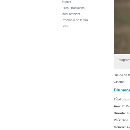
Esport
Fires i tradicions
Medi ambient
Promoció de la vila
Salut
Fotograma
Del 23 de m
Cinema
Diumeng
Títol origi
Any:
2015
Durada:
12
País:
Xina
Gènere:
Av