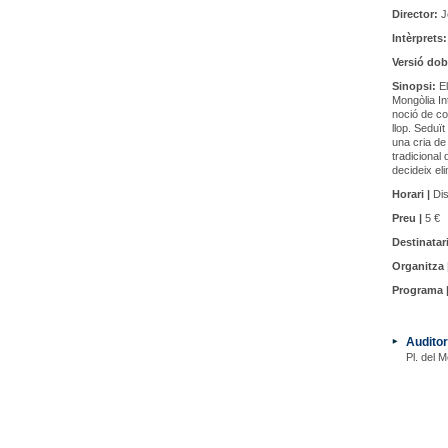
Director:
J
Intèrprets:
Versió dob
Sinopsi:
El
Mongòlia Int
noció de com
llop. Seduï
una cria de 
tradicional 
decideix eli
Horari |
Dis
Preu |
5 €
Destinatari
Organitza 
Programa 
Auditor
Pl. del M