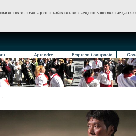
illorar els nostres serveis a partir de l'anàlisi de la teva navegació. Si continues navegant 
rir
Aprendre
Empresa i ocupació
Gov