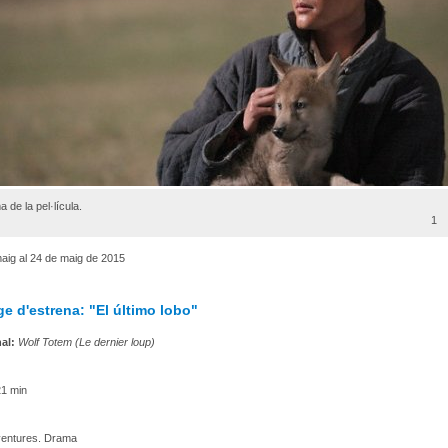
 de la pel·lícula.
1
aig al 24 de maig de 2015
e d'estrena: "El último lobo"
nal:
Wolf Totem (Le dernier loup)
1 min
entures. Drama