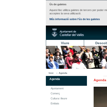
Ús de galetes
Aquest lloc utilitza galetes de tercers per poder m
acceptes la seva utilització.
Més informació sobre l'ús de les galetes
Viure
Descob
Inici
Agenda
Agenda
Agenda
Ajuntament
Comerç
Cultura i lleure
Entitats