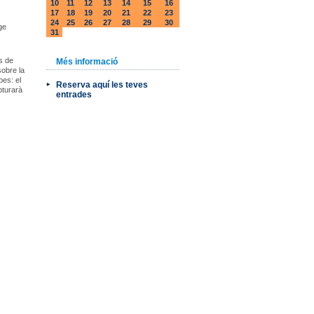
10
11
12
13
14
15
16
17
18
19
20
21
22
23
24
25
26
27
28
29
30
ge
31
s de
Més informació
sobre la
pes: el
Reserva aquí les teves
pturarà
entrades