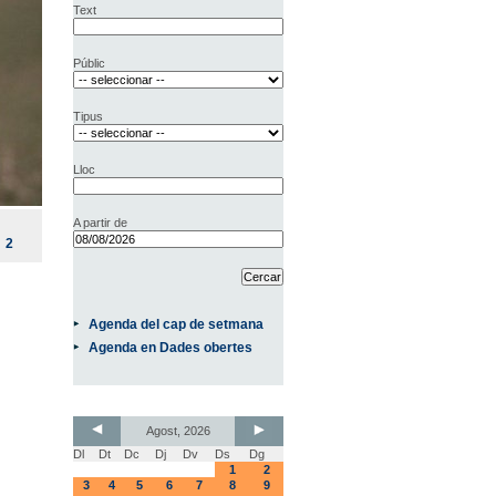
Text
Públic
Tipus
Lloc
A partir de
2
Agenda del cap de setmana
Agenda en Dades obertes
Agost, 2026
Dl
Dt
Dc
Dj
Dv
Ds
Dg
1
2
3
4
5
6
7
8
9