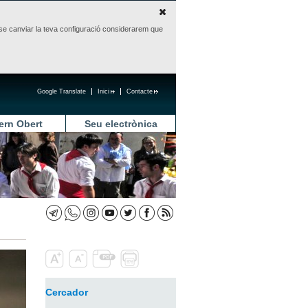
sense canviar la teva configuració considerarem que
Google Translate
Inici
Contacte
ern Obert
Seu electrònica
Cercador