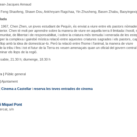
ean-Jacques Annaud
Feng Shaofeng, Shawn Dou, Ankhnyam Ragchaa, Yin Zhusheng, Basen Zhabu, Baoyingexi
lada
 1967, Chen Zhen, un joves estudiant de Pequín, és enviat a viure entre els pastors nòmade
erior. Chen té molt per aprendre sobre la manera de viure en aquella terra il·limitada i hostil, 
unitat, de llibertat i de responsabilitat, i sobre la criatura més temuda i venerada de les este
t per la complexa i gairebé mística relació entre aquestes criatures sagrades i els pastors, ca
llop amb la idea de domesticar-lo. Però la relació entre l'home i l'animal, la manera de viure
de la tribu i fins i tot el futur de la Terra es veuen amenaçats quan un oficial del govern central
minar els llops de la regió.
sabte, 21.30 h; diumenge, 18.30 h
s |
Públic general
|
Ajuntament
|
Cinema a Castellar
i
reserva les teves entrades de cinema
i Miquel Pont
ercat, s/n