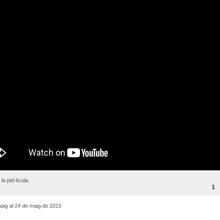
 la pel·lícula.
1
aig al 24 de maig de 2015