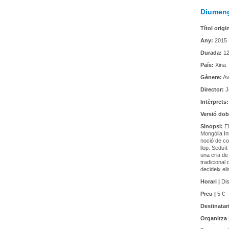
Diumeng
Títol origi
Any:
2015
Durada:
12
País:
Xina
Gènere:
Av
Director:
J
Intèrprets:
Versió dob
Sinopsi:
El
Mongòlia Int
noció de com
llop. Seduï
una cria de 
tradicional 
decideix eli
Horari |
Dis
Preu |
5 €
Destinatari
Organitza 