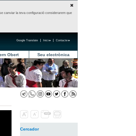
sense canviar la teva configuració considerarem que
Google Translate
Inici
Contacte
ern Obert
Seu electrònica
Cercador