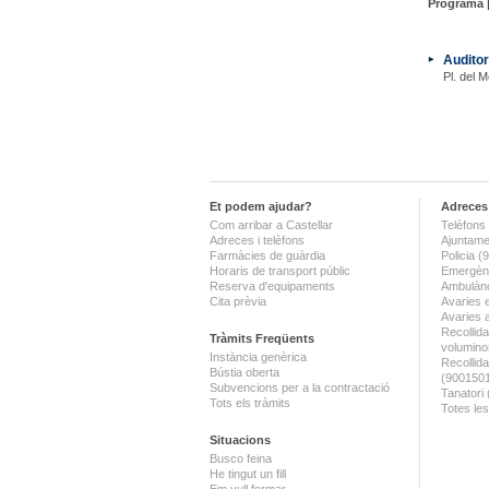
Programa 
Auditor
Pl. del M
Et podem ajudar?
Adreces 
Com arribar a Castellar
Telèfons 
Adreces i telèfons
Ajuntame
Farmàcies de guàrdia
Policia 
Horaris de transport públic
Emergènc
Reserva d'equipaments
Ambulànc
Cita prèvia
Avaries 
Avaries 
Recollida
Tràmits Freqüents
volumino
Instància genèrica
Recollid
Bústia oberta
(900150
Subvencions per a la contractació
Tanatori
Tots els tràmits
Totes les
Situacions
Busco feina
He tingut un fill