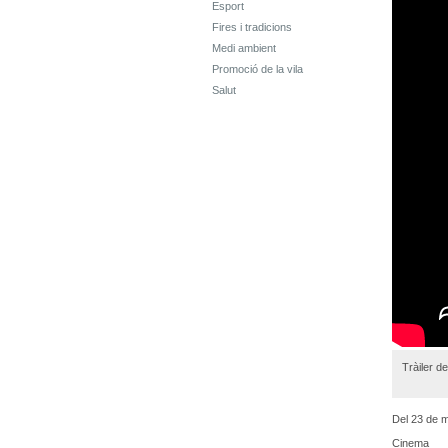
Esport
Fires i tradicions
Medi ambient
Promoció de la vila
Salut
Tràiler de
Del 23 de m
Cinema