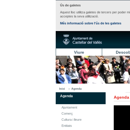
Ús de galetes
Aquest lloc utilitza galetes de tercers per poder m
acceptes la seva utilització.
Més informació sobre l'ús de les galetes
Viure
Descob
Inici
Agenda
Agenda
Agenda
Ajuntament
Comerç
Cultura i lleure
Entitats