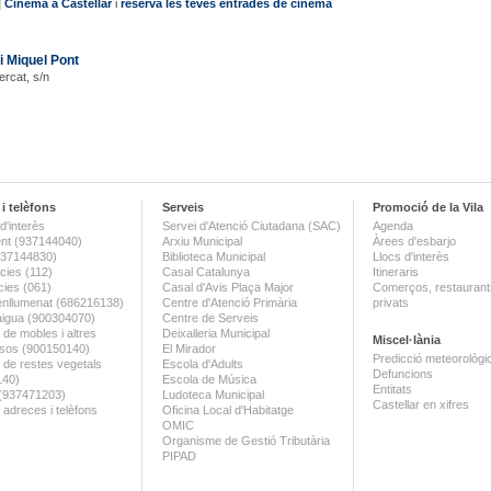
|
Cinema a Castellar
i
reserva les teves entrades de cinema
i Miquel Pont
ercat, s/n
i telèfons
Serveis
Promoció de la Vila
d'interès
Servei d'Atenció Ciutadana (SAC)
Agenda
nt (937144040)
Arxiu Municipal
Àrees d'esbarjo
(937144830)
Biblioteca Municipal
Llocs d'interès
ies (112)
Casal Catalunya
Itineraris
ies (061)
Casal d'Avis Plaça Major
Comerços, restaurants
enllumenat (686216138)
Centre d'Atenció Primària
privats
aigua (900304070)
Centre de Serveis
 de mobles i altres
Deixalleria Municipal
Miscel·lània
sos (900150140)
El Mirador
Predicció meteorològi
a de restes vegetals
Escola d'Adults
Defuncions
140)
Escola de Música
Entitats
 (937471203)
Ludoteca Municipal
Castellar en xifres
 adreces i telèfons
Oficina Local d'Habitatge
OMIC
Organisme de Gestió Tributària
PIPAD