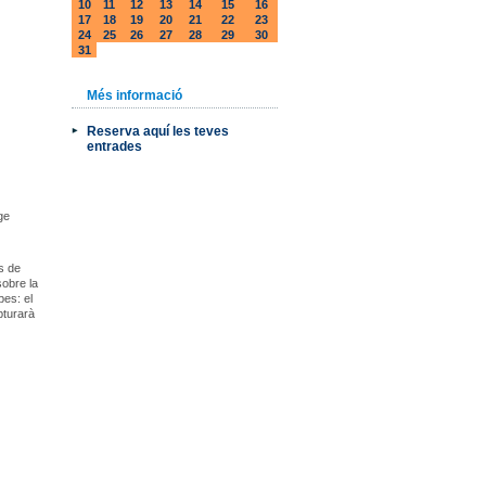
10
11
12
13
14
15
16
17
18
19
20
21
22
23
24
25
26
27
28
29
30
31
Més informació
Reserva aquí les teves
entrades
ge
s de
sobre la
pes: el
pturarà