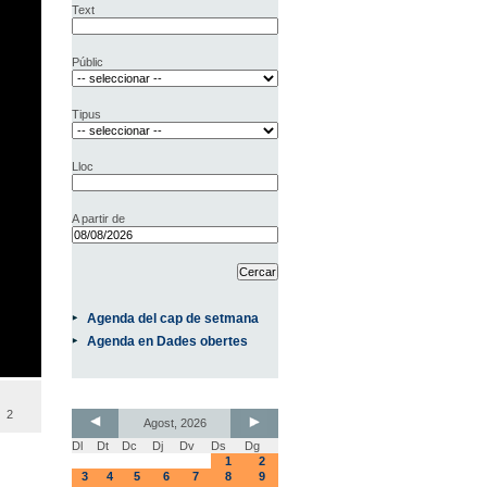
Text
Públic
Tipus
Lloc
A partir de
Agenda del cap de setmana
Agenda en Dades obertes
2
Agost, 2026
Dl
Dt
Dc
Dj
Dv
Ds
Dg
1
2
3
4
5
6
7
8
9