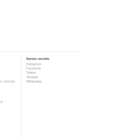
Xarxes socials
Instagram
Facebook
Twitter
Youtube
 i serveis
WhatsApp
ca