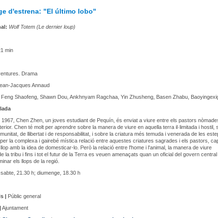
e d'estrena: "El último lobo"
nal:
Wolf Totem (Le dernier loup)
1 min
entures. Drama
ean-Jacques Annaud
Feng Shaofeng, Shawn Dou, Ankhnyam Ragchaa, Yin Zhusheng, Basen Zhabu, Baoyingexi
lada
 1967, Chen Zhen, un joves estudiant de Pequín, és enviat a viure entre els pastors nòmade
erior. Chen té molt per aprendre sobre la manera de viure en aquella terra il·limitada i hostil, 
unitat, de llibertat i de responsabilitat, i sobre la criatura més temuda i venerada de les este
t per la complexa i gairebé mística relació entre aquestes criatures sagrades i els pastors, ca
llop amb la idea de domesticar-lo. Però la relació entre l'home i l'animal, la manera de viure
de la tribu i fins i tot el futur de la Terra es veuen amenaçats quan un oficial del govern central
minar els llops de la regió.
sabte, 21.30 h; diumenge, 18.30 h
s |
Públic general
|
Ajuntament