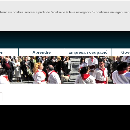
illorar els nostres serveis a partir de l'anàlisi de la teva navegació. Si continues navegant 
rir
Aprendre
Empresa i ocupació
Gov