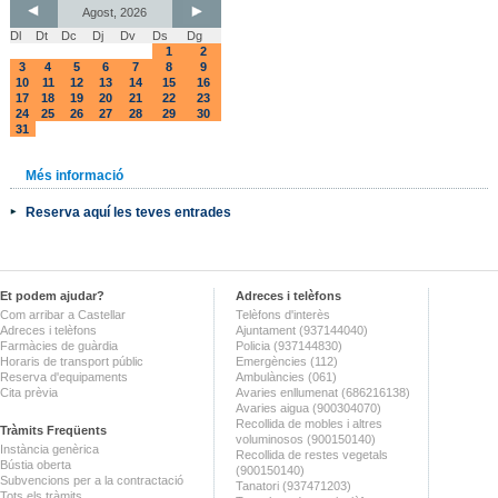
Agost, 2026
Dl
Dt
Dc
Dj
Dv
Ds
Dg
1
2
3
4
5
6
7
8
9
10
11
12
13
14
15
16
17
18
19
20
21
22
23
24
25
26
27
28
29
30
31
Més informació
Reserva aquí les teves entrades
Et podem ajudar?
Adreces i telèfons
Com arribar a Castellar
Telèfons d'interès
Adreces i telèfons
Ajuntament (937144040)
Farmàcies de guàrdia
Policia (937144830)
Horaris de transport públic
Emergències (112)
Reserva d'equipaments
Ambulàncies (061)
Cita prèvia
Avaries enllumenat (686216138)
Avaries aigua (900304070)
Recollida de mobles i altres
Tràmits Freqüents
voluminosos (900150140)
Instància genèrica
Recollida de restes vegetals
Bústia oberta
(900150140)
Subvencions per a la contractació
Tanatori (937471203)
Tots els tràmits