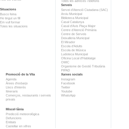
Totes les adreces i telèfons
Serveis
Situacions
Servei d'Atenció Ciutadana (SAC)
Arxiu Municipal
Busco feina
Biblioteca Municipal
He tingut un fill
Casal Catalunya
Em vull formar
Casal d'Avis Plaça Major
Totes les situacions
Centre d'Atenció Primària
Centre de Serveis
Deixalleria Municipal
El Mirador
Escola d'Adults
Escola de Música
Ludoteca Municipal
Oficina Local d'Habitatge
OMIC
Organisme de Gestió Tributària
PIPAD
Promoció de la Vila
Xarxes socials
Agenda
Instagram
Àrees d'esbarjo
Facebook
Llocs d'interès
Twitter
Itineraris
Youtube
Comerços, restaurants i serveis
WhatsApp
privats
Miscel·lània
Predicció meteorològica
Defuncions
Entitats
Castellar en xifres