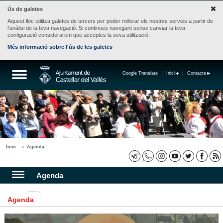
Ús de galetes
Aquest lloc utilitza galetes de tercers per poder millorar els nostres serveis a partir de
l'anàlisi de la teva navegació. Si continues navegant sense canviar la teva
configuració considerarem que acceptes la seva utilització.
Més informació sobre l'ús de les galetes
Google Translate
Inici
Contacte
Inici
Agenda
Agenda
Agenda