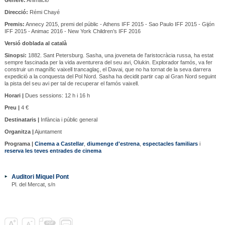
Direcció:
Rémi Chayé
Premis:
Annecy 2015, premi del públic - Athens IFF 2015 - Sao Paulo IFF 2015 - Gijón
IFF 2015 - Animac 2016 - New York Children’s IFF 2016
Versió doblada al català
Sinopsi:
1882. Sant Petersburg. Sasha, una joveneta de l'aristocràcia russa, ha estat
sempre fascinada per la vida aventurera del seu avi, Olukin. Explorador famós, va fer
construir un magnífic vaixell trancaglaç, el Davai, que no ha tornat de la seva darrera
expedició a la conquesta del Pol Nord. Sasha ha decidit partir cap al Gran Nord seguint
la pista del seu avi per tal de recuperar el famós vaixell.
Horari |
Dues sessions: 12 h i 16 h
Preu |
4 €
Destinataris |
Infància i públic general
Organitza |
Ajuntament
Programa |
Cinema a Castellar
,
diumenge d'estrena
,
espectacles familiars
i
reserva les teves entrades de cinema
Auditori Miquel Pont
Pl. del Mercat, s/n