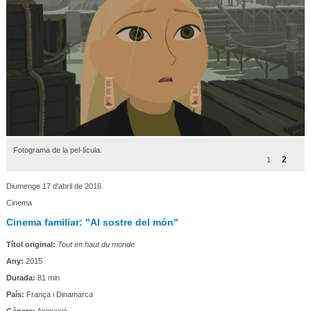
Fotograma de la pel·lícula.
2
1
Diumenge 17 d'abril de 2016
Cinema
Cinema familiar: "Al sostre del món"
Títol original:
Tout en haut du monde
Any:
2015
Durada:
81 min
País:
França i Dinamarca
Gènere:
Animació