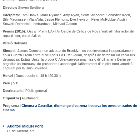
Director:
Steven Spielberg
Intèrprets:
Tom Hanks, Mark Rylance, Amy Ryan, Scott Shepherd, Sebastian Koch,
Billy Magnussen, Alan Alda, Jesse Plemons, Eve Hewson, Peter McRobbie, Austin
Stowell, Domenick Lombardozzi, Michael Gaston
Premis (2015):
Oscar, Premi BAFTA i Cercle de Crítics de Nova York al millor actor de
repartiment, entre d'altres
Versió doblada
Sinopsi:
James Donovan, un advocat de Brooklyn, es veu involucrat inesperadament
en la Guerra Freda entre el seu país i la URSS quan, després de defensar un espia rus
detingut als Estats Units, la pròpia CIA li encarrega una missió difícil: anar a Berlín per
negociar un intercanvi de presoners i aconseguir l'alliberament d'un pilot nord-americà
capturat per la Unió Soviètica.
Horari |
Dues sessions: 18 h i 20.30 h
Preu |
5 €
Destinataris |
Públic general
Organitza |
Ajuntament
Programa |
Cinema a Castellar
,
diumenge d'estrena
i
reserva les teves entrades de
cinema
Auditori Miquel Pont
Pl. del Mercat, s/n