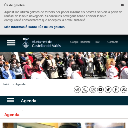
Ús de galetes
Aquest lloc utilitza galetes de tercers per poder millorar els nostres serveis a partir de
l'anàlisi de la teva navegació. Si continues navegant sense canviar la teva
configuració considerarem que acceptes la seva utilització.
Més informació sobre l'ús de les galetes
Google Translate
Inici
Contacte
Inici
Agenda
Agenda
Agenda