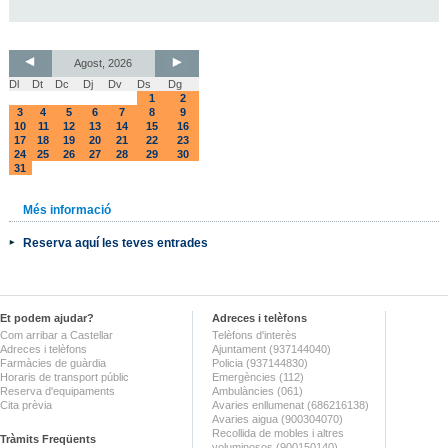
Agost, 2026
Dl
Dt
Dc
Dj
Dv
Ds
Dg
1
2
3
4
5
6
7
8
9
10
11
12
13
14
15
16
17
18
19
20
21
22
23
24
25
26
27
28
29
30
31
Més informació
Reserva aquí les teves entrades
Et podem ajudar?
Adreces i telèfons
Com arribar a Castellar
Telèfons d'interès
Adreces i telèfons
Ajuntament (937144040)
Farmàcies de guàrdia
Policia (937144830)
Horaris de transport públic
Emergències (112)
Reserva d'equipaments
Ambulàncies (061)
Cita prèvia
Avaries enllumenat (686216138)
Avaries aigua (900304070)
Recollida de mobles i altres
Tràmits Freqüents
voluminosos (900150140)