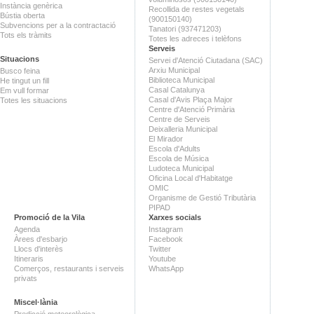
Instància genèrica
Recollida de restes vegetals
Bústia oberta
(900150140)
Subvencions per a la contractació
Tanatori (937471203)
Tots els tràmits
Totes les adreces i telèfons
Serveis
Situacions
Servei d'Atenció Ciutadana (SAC)
Arxiu Municipal
Busco feina
Biblioteca Municipal
He tingut un fill
Casal Catalunya
Em vull formar
Casal d'Avis Plaça Major
Totes les situacions
Centre d'Atenció Primària
Centre de Serveis
Deixalleria Municipal
El Mirador
Escola d'Adults
Escola de Música
Ludoteca Municipal
Oficina Local d'Habitatge
OMIC
Organisme de Gestió Tributària
PIPAD
Promoció de la Vila
Xarxes socials
Agenda
Instagram
Àrees d'esbarjo
Facebook
Llocs d'interès
Twitter
Itineraris
Youtube
Comerços, restaurants i serveis
WhatsApp
privats
Miscel·lània
Predicció meteorològica