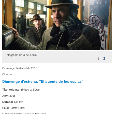
Fotograma de la pel·lícula.
2
1
Diumenge 24 d'abril de 2016
Cinema
Diumenge d'estrena: "El puente de los espías"
Títol original:
Bridge of Spies
Any:
2015
Durada:
135 min
País:
Estats Units
Gènere:
Thriller. Basat en fets reals.